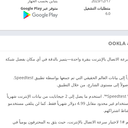
2023/12/17
يتباين بحسب الجهاز
متطلبات التشغيل
متوفر عبر Google Play
6.0
يعاً وسهلاً لسرعة الاتصال بالإنترنت بنقرة واحدة—يتميز بالدقة في أي مكان بفضل شبكة
استكشف خرائط تغطية شبكة الهاتف المحمول استناداً إلى بيانات العالم الحقيقي التي تم جمعها بواسطة تطبيق Speedtest.
ولاً إلى مستوى الشارع، من خلال التطبيق.
حافظ على خصوصية وأمان اتصالك بالإنترنت مع Speedtest VPN™. استخدم ما يصل إلى 2 جيجابايت من بيانات الإنترنت شهرياً
باستخدام VPN مجاناً، أو استخدم نسخة Premium لاستخدام غير محدود مقابل 4.99 دولار شهرياً فقط. كما لن يتلقى مستخدمو
جعل ملايين المستخدمين من Speedtest التطبيق رقم #1 لاختبار سرعة الاتصال بالإنترنت، حيث يثق به المحترفون يومياً في