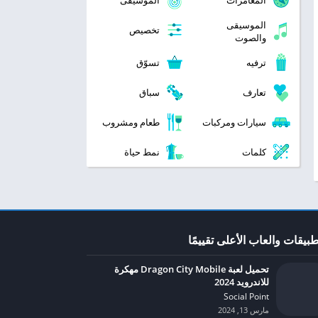
المغامرات
الموسيقى
الموسيقى
تخصيص
والصوت
ترفيه
تسوّق
تعارف
سباق
سيارات ومركبات
طعام ومشروب
كلمات
نمط حياة
طبيقات والعاب الأعلى تقييمًا
تحميل لعبة Dragon City Mobile مهكرة
للاندرويد 2024
Social Point‏
مارس 13, 2024