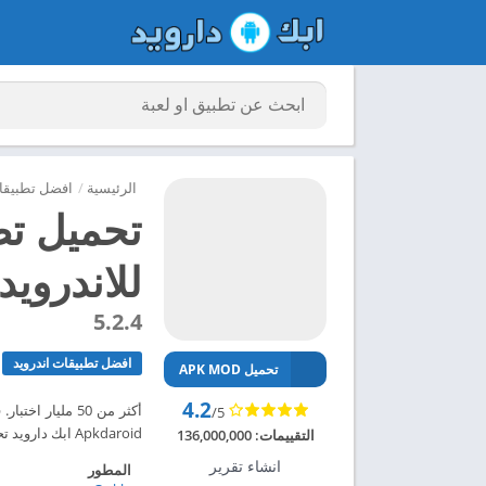
الرئيسية
/
افضل تطبيقات
للاندرويد 024
5.2.4
افضل تطبيقات اندرويد
تحميل APK MOD
4.2
/5
Apkdaroid ابك دارويد تحميل تطبيق Speedtest مهكر للاندرويد 2024 – ابك دارويد
التقييمات:
136,000,000
انشاء تقرير
المطور