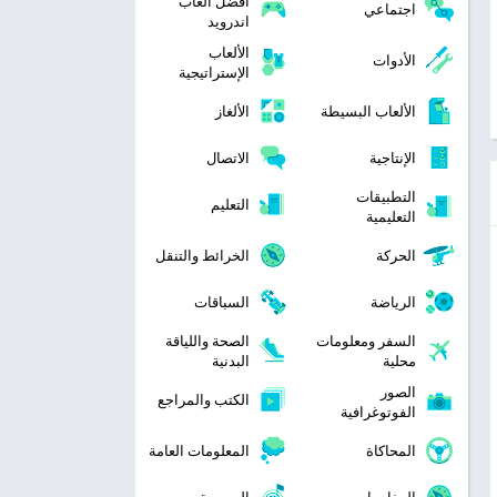
افضل العاب
اجتماعي
اندرويد
الألعاب
الأدوات
الإستراتيجية
الألعاب البسيطة
الألغاز
الإنتاجية
الاتصال
التطبيقات
التعليم
التعليمية
الحركة
الخرائط والتنقل
الرياضة
السباقات
السفر ومعلومات
الصحة واللياقة
محلية
البدنية
الصور
الكتب والمراجع
الفوتوغرافية
المحاكاة
المعلومات العامة