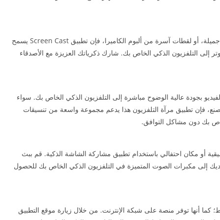
سواء أكانت هذه أحدث صور إجازتك، أو صورة عائلية جميلة، أو لقطات آسرة من ألبوم الكاميرا، فإن تطبيق Screen Cast يسمح
تر إلى التلفزيون الذكي الخاص بك. شارك ذكرياتك العزيزة مع الأصدقاء
، يمكنك بث مقاطع الفيديو بجودة عالية الوضوح مباشرة إلى التلفزيون الذكي الخاص بك. سواء
ي الصنع، فإن تطبيق مرآة التلفزيون هذا يدعم مجموعة واسعة من تنسيقات
خاص بك دون مشاكل التوافق.
ية أو مكان احتفالي باستخدام تطبيق مشاركة الشاشة الذكية. قم ببث
لديك إلى مكبرات الصوت المتميزة في التلفزيون الذكي الخاص بك للحصول
جهزة المحمولة فقط؛ كما أنها توفر منصة على شبكة الإنترنت. من خلال زيارة موقع التطبيق