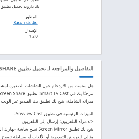
ابك دارويد تحميل تطبيق Smart TV Cast: Screen Share مهكر للاندرويد 2024 – ابك دارويد
المطور
Bacon studio‏
الإصدار
1.2.0
التفاصيل والمراجعة لـ تحميل تطبيق SMART TV CAST: SCREEN SHARE مهكر للاندرويد 2024
هل سئمت من الازدحام حول الشاشات الصغيرة لمشاركة
ميزاته الشاملة، يتيح لك تطبيق بث الفيديو عبر الوي
الميزات الرئيسية في تطبيق Anyview Cast:
👉 مرآة التلفزيون: إرسال إلى التلفزيون
يتيح لك تطبيق creen Mirror
مثالي للعروض التقديمية أو الألعاب أو ببساطة تصفح