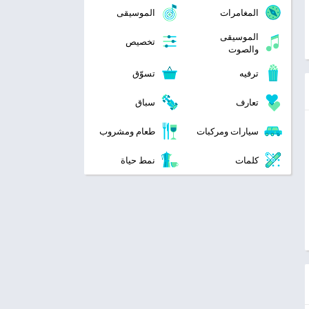
المغامرات
الموسيقى
الموسيقى
تخصيص
والصوت
ترفيه
تسوّق
تعارف
سباق
سيارات ومركبات
طعام ومشروب
كلمات
نمط حياة