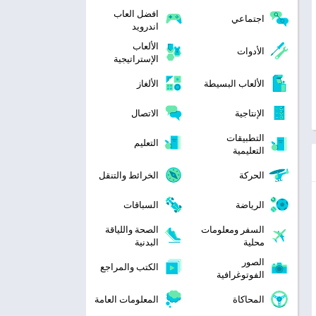
افضل العاب
اجتماعي
اندرويد
الألعاب
الأدوات
الإستراتيجية
الألعاب البسيطة
الألغاز
الإنتاجية
الاتصال
التطبيقات
التعليم
التعليمية
الحركة
الخرائط والتنقل
الرياضة
السباقات
السفر ومعلومات
الصحة واللياقة
محلية
البدنية
الصور
الكتب والمراجع
الفوتوغرافية
المحاكاة
المعلومات العامة