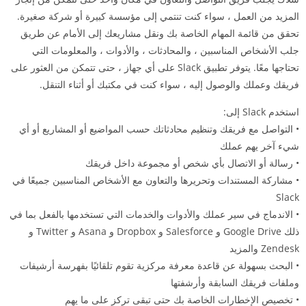
المزيد من العمل ، سواء كنت تنتمي إلى مؤسسة كبيرة أو شركة صغيرة.
تحقق من قائمة المهام الخاصة بك ونقل مشاريعك إلى الأمام عن طريق
جلب الأشخاص المناسبين ، والمحادثات ، والأدوات ، والمعلومات التي
تحتاجها معًا. يتوفر تطبيق Slack على أي جهاز ، حتى تتمكن من العثور على
فريقك وعملك والوصول إليه ، سواء كنت في مكتبك أو أثناء التنقل.
استخدم Slack إلى:
• التواصل مع فريقك وتنظيم محادثاتك حسب المواضيع أو المشاريع أو أي
شيء آخر يهم عملك
• رسالة أو الاتصال بأي شخص أو مجموعة داخل فريقك
• مشاركة المستندات وتحريرها والتعاون مع الأشخاص المناسبين جميعًا في
Slack
• الاندماج في سير عملك والأدوات والخدمات التي تستخدمها بالفعل بما في
ذلك Google Drive و Salesforce و Dropbox و Asana و Twitter و
Zendesk والمزيد
• البحث بسهولة عن قاعدة معرفة مركزية تقوم تلقائيًا بفهرسة أرشيفات
وملفات فريقك السابقة وأرشفتها
• تخصيص الإخطارات الخاصة بك حتى تبقى تركز على ما يهم