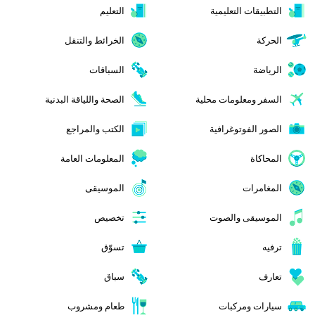
التطبيقات التعليمية
التعليم
الحركة
الخرائط والتنقل
الرياضة
السباقات
السفر ومعلومات محلية
الصحة واللياقة البدنية
الصور الفوتوغرافية
الكتب والمراجع
المحاكاة
المعلومات العامة
المغامرات
الموسيقى
الموسيقى والصوت
تخصيص
ترفيه
تسوّق
تعارف
سباق
سيارات ومركبات
طعام ومشروب