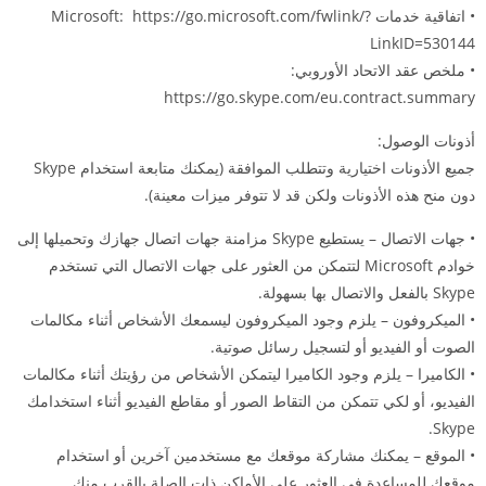
• اتفاقية خدمات Microsoft: https://go.microsoft.com/fwlink/?
LinkID=530144
• ملخص عقد الاتحاد الأوروبي:
https://go.skype.com/eu.contract.summary
أذونات الوصول:
جميع الأذونات اختيارية وتتطلب الموافقة (يمكنك متابعة استخدام Skype
دون منح هذه الأذونات ولكن قد لا تتوفر ميزات معينة).
• جهات الاتصال – يستطيع Skype مزامنة جهات اتصال جهازك وتحميلها إلى
خوادم Microsoft لتتمكن من العثور على جهات الاتصال التي تستخدم
Skype بالفعل والاتصال بها بسهولة.
• الميكروفون – يلزم وجود الميكروفون ليسمعك الأشخاص أثناء مكالمات
الصوت أو الفيديو أو لتسجيل رسائل صوتية.
• الكاميرا – يلزم وجود الكاميرا ليتمكن الأشخاص من رؤيتك أثناء مكالمات
الفيديو، أو لكي تتمكن من التقاط الصور أو مقاطع الفيديو أثناء استخدامك
Skype.
• الموقع – يمكنك مشاركة موقعك مع مستخدمين آخرين أو استخدام
موقعك للمساعدة في العثور على الأماكن ذات الصلة بالقرب منك.