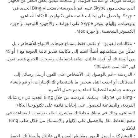
برسالة فورية، أو مكالمة صوتية، أو مكالمة فيديو، بغض النظر عن الجهاز
الذي يستخدمون Skype عليه. قم بالدردشة باستخدام Bing الجديد في
Skype، واحصل على إجابات قائمة على تكنولوجيا الذكاء الصناعي،
وتوصيات، وإلهام. يتوفر Skype على الهواتف، والأجهزة اللوحية، وأجهزة
الكمبيوتر الشخصية، وأجهزة Mac.
• مكالمات الفيديو – لا تكتفِ فقط بسماع صيحات الابتهاج للأشخاص، بل
تمكّن من مشاهدتهم أيضاً! انضم إلى مكالمة فيديو عالية الجودة مع 1 أو 49
من أصدقائك أو أفراد عائلتك. شاهد ابتسامات وصيحات الجميع عندما تقول
لهم “لقد تمت خطبتنا!!!”
• الدردشة – قم بالوصول إلى الأشخاص على الفور. أرسل رسائل إلى
أصدقائك، أو اجذب انتباه شخص ما باستخدام @ الإشارات، أو قم بإنشاء
دردشة جماعية للتخطيط للقاء يجمع شمل الأسرة.
• Bing في Skype – يمكنك الدردشة من خلال Bing الجديد في دردشاتك
الفردية، والجماعية للحصول على إجابات قائمة على تكنولوجيا الذكاء
الصناعي، وذلك في سياق محادثاتك مباشرة. اطلب توصيات للمساعدة في
وضع الخطط معًا، والحصول على الإلهام والاستمتاع من خلال طلب Bing
للأفكار.
• المشاركة – أرسل الصور ومقاطع الفيديو إلى عائلتك وأصدقائك. احفظ