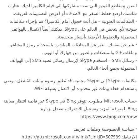
الصور ومقاطع الفيديو التي تمت مشاركتها إلى فيلم الكاميرا لديك. شارك
شاشتك لوضع خطط السفر مع الأصدقاء أو اعرض التصميمات لفريقك.
• المكالمات الصوتية – هل أنت خجول أمام الكاميرا؟ قم بإجراء مكالمات
صوتية لأي شخص في العالم على Skype. يمكنك أيضاً الاتصال بالهواتف
المحمولة والخطوط الأرضية بأسعار منخفضة.
• عبر عن نفسك – عبر عن المحادثات المباشرة باستخدام رموز المشاعر
وملفات GIF والملصقات والصور من جهازك أو الويب.
• رسائل SMS – استخدم Skype لإرسال رسائل نصية SMS إلى الهواتف
المحمولة بجميع أنحاء العالم.
مكالمات Skype إلى Skype مجانية. قد تُطبق رسوم بيانات المُشغل. نوصي
باستخدام خطة بيانات غير محدودة أو الاتصال بشبكة WiFi.
حساب Microsoft مطلوب. يتوفر Bing في Skype عبر قائمة انتظار معاينة
Bing. لمعرفة المزيد وتسجيل الاشتراك، تفضل بزيارة:
https://www.bing.com/new
• سياسة الخصوصية وملفات تعريف
الارتباط: https://go.microsoft.com/fwlink/?LinkID=507539