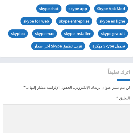
skype chat
skype app
Skype Apk Mod
skype for web
skype entreprise
skype en ligne
skypiea
skype mac
skype installer
skype gratuit
تحميل Skype مهكرة
تنزيل تطبيق Skype آخر اصدار
اترك تعليقاً
لن يتم نشر عنوان بريدك الإلكتروني.
الحقول الإلزامية مشار إليها بـ
*
التعليق
*