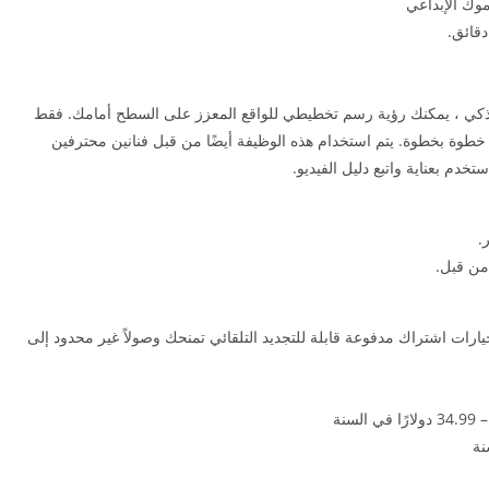
وك الإبداعي
قائق.
ال كاميرا هاتفك الذكي ، يمكنك رؤية رسم تخطيطي للواقع المعزز على السطح أمامك. فقط
طوة بخطوة. يتم استخدام هذه الوظيفة أيضًا من قبل فنانين محترفين
دم بعناية واتبع دليل الفيديو.
.
راء داخل التطبيق: يقدم Sketchar ثلاثة خيارات اشتراك مدفوعة قابلة للتجديد التلقائي تمنحك وصولاً غير محدود إلى