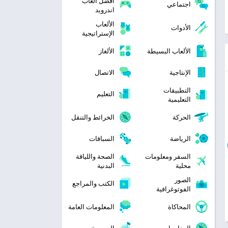
افضل العاب
اجتماعي
اندرويد
الألعاب
الأدوات
الإستراتيجية
الألعاب البسيطة
الألغاز
الإنتاجية
الاتصال
التطبيقات
التعليم
التعليمية
الحركة
الخرائط والتنقل
الرياضة
السباقات
السفر ومعلومات
الصحة واللياقة
محلية
البدنية
الصور
الكتب والمراجع
الفوتوغرافية
المحاكاة
المعلومات العامة