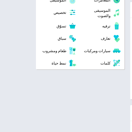
المغامرات
الموسيقى
الموسيقى
تخصيص
والصوت
ترفيه
تسوّق
تعارف
سباق
سيارات ومركبات
طعام ومشروب
كلمات
نمط حياة