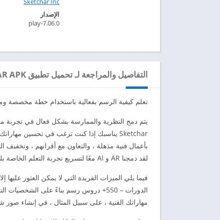
Sketchar Inc‏
الإصدار
7.06.0-play
التفاصيل والمراجعة لـ تحميل تطبيق SKETCHAR APK مهكر للاندرويد 2024
تعلم كيفية الرسم بفعالية باستخدام خطة مخصصة وم
يتم دمج النظرية والممارسة بشكل فعال في تجربة مم
Sketchar يناسبك إذا كنت ترغب في تحسين مهار
بأعمال فنية مذهلة ، والتعاون مع أقرانهم ، وتخفيف الت
لقد دمجنا AR و AI معًا لتسريع تجربة التعلم الخاصة بك وجعلها أكثر تسلية.
فيما يلي الميزات الفريدة التي لا يمكن العثور عليها إلا في تط
الدورات – 550+ دروس رسم بناءً على الشخ
مهاراتك الفنية ، على سبيل المثال ، في إنشاء صور