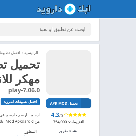
الرئيسية
/
افضل تطبيقات
مهكر للاندر
7.06.0-play
افضل تطبيقات اندرويد
تحميل APK MOD
4.3
/5
من Mod Apkdaroid ابك دارويد تحميل تطبيق Sketchar APK مهكر للاندرويد 2024 – ابك دارويد
التقييمات:
754,000
انشاء تقرير
المطور