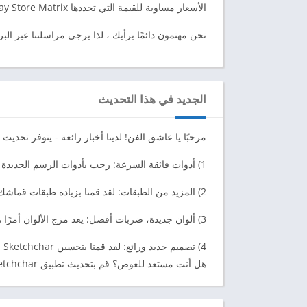
الأسعار مساوية للقيمة التي تحددها Google Play Store Matrix على أنها تعادل سعر الاشتراك بالدولار الأمريكي.
نحن مهتمون دائمًا برأيك ، لذا يرجى مراسلتنا عبر الب
الجديد في هذا التحديث
مرحبًا يا عاشق الفن! لدينا أخبار رائعة - يتوفر تحديث جديد لـ Sketchchar لتعزيز رح
1) أدوات فائقة السرعة: رحب بأدوات الرسم الجديدة التي ستثير شغفك الإبداعي!
2) المزيد من الطبقات: لقد قمنا بزيادة طبقات قماشك من 2 إلى 9.
3) ألوان جديدة، ضربات أفضل: يعد مزج الألوان أمرًا رائعًا مع لوحة الألوان الجديدة
4) تصميم جديد ورائع: لقد قمنا بتحسين Sketchchar - ليس فقط المظهر، ولكن كيفية تدفقه.
هل أنت مستعد للغوص؟ قم بتحديث تطبيق Sketchchar الآن