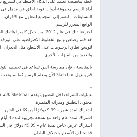
خطة مخصصة تعتمد على الذكاء الاصطناعي لتسريع نم
أداة الرسم مجموعة أدوات قوية لخلق فن مذهل في د
المسابقات – انضم إلى المجتمع للتعاون مع الأقران.
الواقع المعزز للرسم
اخترعنا ذلك في عام 2012. من خل
خذ قلم رصاص واتبع الخطوط الافتراضية على الورقة خ
لتوسيع نطاق الرسومات على الأسطح مثل الجدران. استخ
والعديد من الميزات الأخرى.
بالمناسبة ، فإن ممارسة الفن تساعد في تخفيف التوتر
قم بتنزيل Sketchar الآن وتعلم الرسم كما لم يحدث من قبل.
–
عمليات الش
محتوى التطبيق وميزاته المتميزة.
اشتراك لمدة شهر – 9.99 دولارًا أمريكيًا في الشهر
اشتراك لمدة عام واحد مع نسخة تجريبية لمدة 3 أيام – 34.99 دولارًا في السنة
اشتراك عرض خاص لمدة عام – 49.99 دولارًا في السنة
قد تختلف الأسعار باختلاف البلدان.