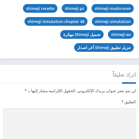
shimeji recette
shimeji pc
shimeji mushroom
shimeji simulation chapter 48
shimeji simulation
shimeji-ee
تحميل Shimeji مهكرة
تنزيل تطبيق Shimeji آخر اصدار
اترك تعليقاً
لن يتم نشر عنوان بريدك الإلكتروني.
الحقول الإلزامية مشار إليها بـ
*
التعليق
*