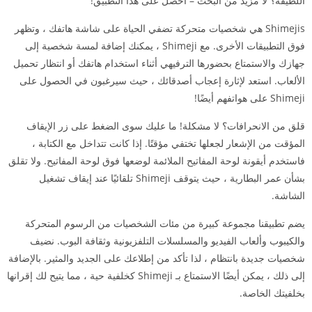
اللطيفة؟ لا مزيد من البحث – احصل على هذا التطبيق!
Shimejis هي شخصيات متحركة تضفي الحياة على شاشة هاتفك ، وتظهر
فوق التطبيقات الأخرى. مع Shimeji ، يمكنك إضافة لمسة شخصية إلى
جهازك والاستمتاع بحضورها الترفيهي أثناء استخدام هاتفك أو انتظار تحميل
الألعاب. استعد لإثارة إعجاب أصدقائك ، حيث سيرغبون في الحصول على
Shimeji على هواتفهم أيضًا!
قلق من الانحرافات؟ لا مشكلة! ما عليك سوى الضغط على زر الإيقاف
المؤقت من الإشعار لجعلها تختفي مؤقتًا. إذا كانت تتداخل مع الكتابة ،
فاستخدم أيقونة لوحة المفاتيح الملائمة لوضعها فوق لوحة المفاتيح. ولا تقلق
بشأن عمر البطارية ، حيث يتوقف Shimeji تلقائيًا عند إيقاف تشغيل
الشاشة.
يضم تطبيقنا مجموعة كبيرة من مئات الشخصيات من الرسوم المتحركة
والكيبوب وألعاب الفيديو والمسلسلات التلفزيونية وثقافة البوب. نضيف
شخصيات جديدة بانتظام ، لذا تأكد من إطلاعك على الجديد والمثير. بالإضافة
إلى ذلك ، يمكن أيضًا الاستمتاع بـ Shimeji كخلفية حية ، مما يتيح لك إقرانها
بخلفيتك الخاصة.