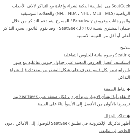
SeatGeek هي الطريقة الذكية لشراء وإعادة بيع التذاكر لآلاف الأحداث
الرياضية (NFL ، NBA ، NHL ، MLB ، MLS) والحفلات الموسيقية
والمهرجانات وعروض Broadway / المسرح. يتم دعم التذاكر من خلال
ضمان المشتري بنسبة 100٪ لـ SeatGeek ، وقد يقوم البائعون بسرد التذاكر
أعلى أو أقل من القيمة الاسمية.
ملامح
Seating
رسوم بيانية للجلوس التفاعلية
استكشف أفضل العروض المعينة على جداول جلوس تفاعلية مع صور
بانورامية من كل قسم. تعرف على شكل المنظر من مقعدك قبل شراء
التذاكر.
◆
نقاط الصفقة
لا تقلق أبدًا بشأن الانهيار مرة أخرى ، فكل صفقة على SeatGeek يتم
ترميزها بالألوان من الأفضل إلى الأسوأ بناءً على القيمة.
◆
تذاكر الجوّال
أظهر تذكرتك الإلكترونية في تطبيق SeatGeek للوصول إلى الأماكن ، دون
الحاجة إلى طابعة.