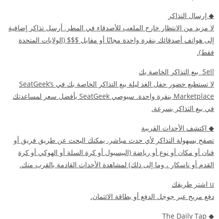
◆
إرسال التذاكر
لا مزيد من الانتظار خارج الملعب للأصدقاء في المطر. أرسل تذاكر إضافية
إلى هواتف أصدقائك بنقرة واحدة مجانًا أو مقابل $$$ (الولايات المتحدة
فقط).
Sell ​​
بيع التذاكر الخاصة بك
لا تستطيع حضور حفل الغد ليلة بيع التذاكر الخاصة بك في SeatGeek’s
Marketplace بنقرة واحدة. سيوصي SeatGeek بأفضل سعر لمساعدتك
في بيع التذاكر بسرعة.
◆
اكتشف الأحداث القريبة
تصفح بسهولة التذاكر لأي حدث مباشر. يمكنك البحث عن طريق فريق أو
فنان أو مكان أو نوع أو رياضة (البيسبول أو كرة السلة أو الهوكي أو كرة
القدم أو ناسكار ، وما إلى ذلك) لمشاهدة الأحداث القادمة بالقرب منك.
u
اشتر طريقك
دفع مريح عبر جوجل الدفع أو بطاقة الائتمان.
The Daily Tap
◆