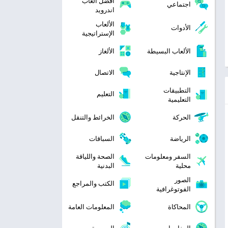
افضل العاب
اجتماعي
اندرويد
الألعاب
الأدوات
الإستراتيجية
الألعاب البسيطة
الألغاز
الإنتاجية
الاتصال
التطبيقات
التعليم
التعليمية
الحركة
الخرائط والتنقل
الرياضة
السباقات
السفر ومعلومات
الصحة واللياقة
محلية
البدنية
الصور
الكتب والمراجع
الفوتوغرافية
المحاكاة
المعلومات العامة