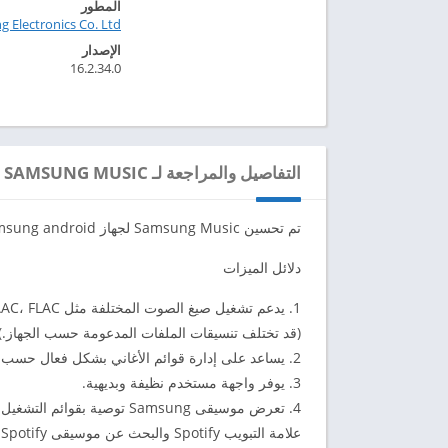
المطور
ng Electronics Co. Ltd
الإصدار
16.2.34.0
التفاصيل والمراجعة لـ SAMSUNG MUSIC
تم تحسين Samsung Music لجهاز Samsung android ويوفر وظيفة تشغيل موسيقى قوية وأفضل واجهة مستخدم.
دلائل الميزات
1. يدعم تشغيل صيغ الصوت المختلفة مثل MP3، AAC، FLAC.
(قد تختلف تنسيقات الملفات المدعومة حسب الجهاز.)
2. يساعد على إدارة قوائم الأغاني بشكل فعال حسب الفئات. (المسار، الألبوم، الفنان، النوع، المجلد، الملحن)
3. يوفر واجهة مستخدم نظيفة وبديهية.
علامة التبويب Spotify والبحث عن موسيقى Spotify التي ستحبها.