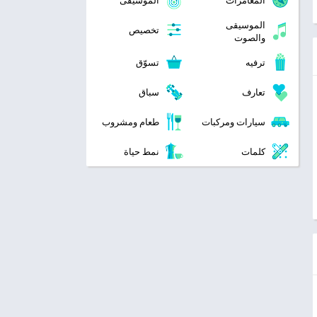
المغامرات
الموسيقى
الموسيقى
تخصيص
والصوت
ترفيه
تسوّق
تعارف
سباق
سيارات ومركبات
طعام ومشروب
كلمات
نمط حياة