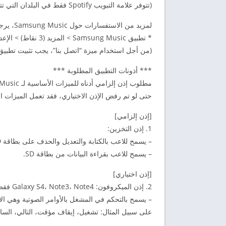
(تتوفر علامة التبويب Spotify فقط في البلدان التي تتوفر فيها خدمة Spotify.)
لمزيد من الاستفسارات حول Samsung Music، يرجى الاتصال بنا عبر الطرق التالية.
* تطبيق Samsung Music > المزيد (3 نقاط) > الإعدادات > اتصل بنا
(من أجل استخدام ميزة “اتصل بنا”، يجب تثبيت تطبيق Samsung Members على الجهاز.
*** أذونات التطبيق المطلوبة ***
مطلوب إذن إلزامي أدناه للميزات الأساسية لـ Samsung Music.
حتى لو تم رفض الإذن الاختياري، فقد تعمل الميزات 
[إذن إلزامي]
1. إذن التخزين:
– يسمح للاعب بالكتابة والتعديل والحذف على بطاقة SD.
– يسمح للاعب بقراءة البيانات من بطاقة SD.
[إذن اختياري]
2. إذن الميكروفون: Galaxy S4، Note3، Note4 فقط
– يسمح بالتحكم في المشغل بالأوامر الصوتية وهي ال
على سبيل المثال: تشغيل، إيقاف مؤقت، التالي، ا