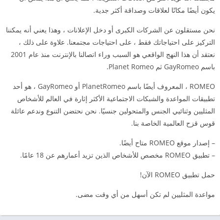
يكون أيضًا مكانًا لعلاقات وصداقة أكثر جدية.
نحن مستقلون عن الشركات الكبرى أو دخل الإعلانات ، وهذا يعني أنه يمكننا
التركيز على احتياجاتك فقط ، على احتياجات مجتمعنا. علاوة على ذلك ،
نعتقد أن هذا النهج الواقعي هو السبب وراء اتصالنا بالإنترنت منذ عام 2001
باسم GayRomeo ثم Planet Romeo.
ROMEO ، المعروف أيضًا باسم PlanetRomeo أو GayRomeo ، هو أحد
تطبيقات المواعدة والشبكات الاجتماعية الأكثر إثارة في العالم للأشخاص
المثليين وثنائيي الجنس والمتحولين جنسيًا. نحن نحتضن التنوع وندعم عائلة
قوس قزح العالمية الخاصة بنا.
– إصدار موقع ROMEO متاح أيضًا.
– تطبيق ROMEO مخصص للأشخاص الذين تزيد أعمارهم عن 18 عامًا.
حمل تطبيق ROMEO الآن!
مواعدة المثليين لم تكن أسهل من أي وقت مضى.