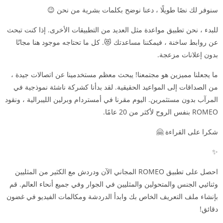
سنوفر لك نصًا طويلًا ، دعنا نوضح بكلمات بشرية من نحن 😉
للبدء ، نحن تطبيق مواعدة مثل العديد من التطبيقات الأخرى. إذا كنت تبحث
عن روابط ساخنة ، فيمكننا مساعدتك 😻. كل ما تحتاجه موجود هنا مجانًا
بدون إعلانات مزعجة.
ما يجعلنا مميزين هو مجتمعنا! يبحث معظم مستخدمينا عن اتصالات جيدة ،
من الصداقات إلى المواعيد الحقيقية. لقد بدأنا كشركة ناشئة نموذجية في
المرآب بدون مستثمرين. اليوم مقرنا في أمستردام وبرلين الليبرالية ، ونقود
ROMEO بنفس الروح لأكثر من 20 عامًا.
شكرا على القراءة 🤗
✨
احصل على تطبيق ROMEO المجاني الآن ودردش مع الكثير من المثليين
وثنائيي الجنس والمتحولين والمثليين في الجوار وفي جميع أنحاء العالم. قم
بإنشاء ملف التعريف الخاص بك وابدأ الدردشة ومكالمات الفيديو في غضون
دقائق!