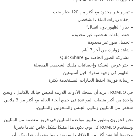
– تمرير غير محدود مع أكثر من 120 خيار بحث
– إخفاء زيارات الملف الشخصي
– خيار “الظهور دون اتصال”
– حفظ ملفات شخصية غير محدودة
– تحميل صور غير محدودة
– شاهد زوارك من آخر 7 أيام
– مشاركة الصور الخاصة مع QuickShare
– اختر عرض الشبكة وإحصائيات ملفك الشخصي المفضلة
– الظهور في وجهة سفرك قبل أسبوعين
– رسالة فورية! احفظ العبارات المستخدمة بكثرة
في ROMEO ، نريد أن نمنحك الأدوات اللازمة لتعيش حياتك بالكامل ، ونحن
واحدة من أكبر منصات المواعدة في جميع أنحاء العالم مع أكثر من 3 ملايين
شخص من المثليين وثنائيي الجنس والمتحولين والمثليين.
نحن فخورون بتطوير تطبيق مواعدة للمثليين في فريق معظمه من المثليين
ويستخدم ROMEO كل يوم. يكون هذا مفيدًا بشكل خاص عندما يخبرنا
مجتمعنا أننا نؤيد أكثر من العلاقات السريعة ، مما يعني أن هذا يمكن أن