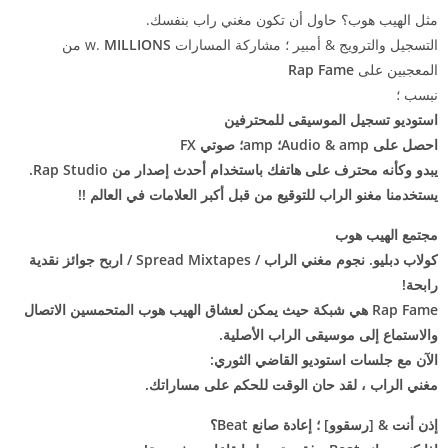
مثل الهيب هوب؟ حاول أن تكون مغني راب بنفسك.
التسجيل والترويج & أمبير ؛ مشاركة المسارات w.
MILLIONS
من
المعجبين على
Rap Fame
نبسب ؛
استوديو تسجيل الموسيقى للمحترفين
احصل على
Audio & amp؛ amp؛ صوتي FX
يبدو وكأنه محترف على هاتفك باستخدام أحدث إصدار من Rap Studio.
يستخدمنا مغنو الراب للتوقيع من قبل
أكبر العلامات في العالم !!
مجتمع الهيب هوب
كولاب دبليو. نجوم مغني الراب / Spread Mixtapes / اربح جوائز نقدية
رابحة!
Rap Fame هي شبكة حيث يمكن لعشاق الهيب هوب المتحمسين الاتصال
والاستماع إلى موسيقى الراب الأصلية.
الآن مع جلسات استوديو القاضي الثوري:
مغني الراب ، لقد حان الوقت للحكم على مساراتك.
إذن أنت & [رسقوو] ؛ إعادة صانع Beat؟