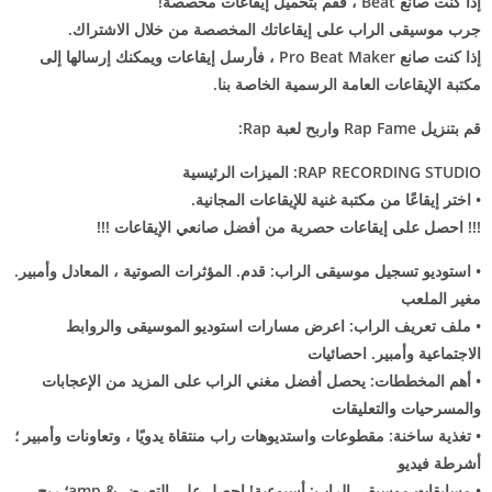
إذا كنت صانع Beat ، فقم بتحميل إيقاعات مخصصة!
جرب موسيقى الراب على إيقاعاتك المخصصة من خلال الاشتراك.
إذا كنت صانع Pro Beat Maker ، فأرسل إيقاعات ويمكنك إرسالها إلى
مكتبة الإيقاعات العامة الرسمية الخاصة بنا.
قم بتنزيل Rap Fame واربح لعبة Rap:
RAP RECORDING STUDIO: الميزات الرئيسية
• اختر إيقاعًا من مكتبة غنية للإيقاعات المجانية.
!!! احصل على إيقاعات حصرية من أفضل صانعي الإيقاعات !!!
• استوديو تسجيل موسيقى الراب: قدم. المؤثرات الصوتية ، المعادل وأمبير.
مغير الملعب
• ملف تعريف الراب: اعرض مسارات استوديو الموسيقى والروابط
الاجتماعية وأمبير. احصائيات
• أهم المخططات: يحصل أفضل مغني الراب على المزيد من الإعجابات
والمسرحيات والتعليقات
• تغذية ساخنة: مقطوعات واستديوهات راب منتقاة يدويًا ، وتعاونات وأمبير ؛
أشرطة فيديو
• مسابقات موسيقى الراب: أسبوعية! احصل على التعرض & amp؛ ربح