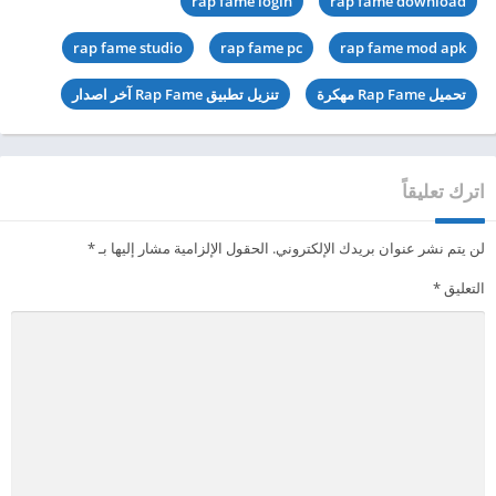
rap fame login
rap fame download
rap fame studio
rap fame pc
rap fame mod apk
تحميل Rap Fame مهكرة
تنزيل تطبيق Rap Fame آخر اصدار
اترك تعليقاً
لن يتم نشر عنوان بريدك الإلكتروني.
الحقول الإلزامية مشار إليها بـ
*
التعليق
*