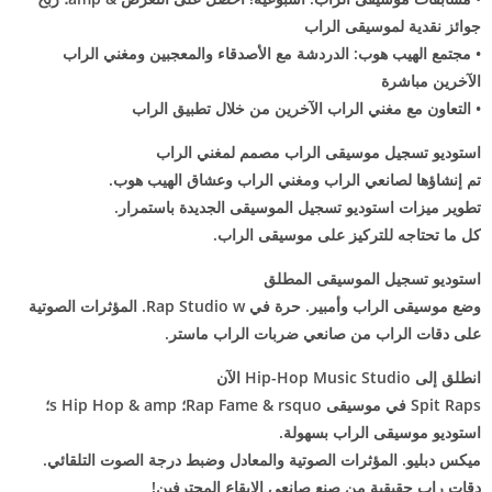
جوائز نقدية لموسيقى الراب
• مجتمع الهيب هوب: الدردشة مع الأصدقاء والمعجبين ومغني الراب
الآخرين مباشرة
• التعاون مع مغني الراب الآخرين من خلال تطبيق الراب
استوديو تسجيل موسيقى الراب مصمم لمغني الراب
تم إنشاؤها لصانعي الراب ومغني الراب وعشاق الهيب هوب.
تطوير ميزات استوديو تسجيل الموسيقى الجديدة باستمرار.
كل ما تحتاجه للتركيز على موسيقى الراب.
استوديو تسجيل الموسيقى المطلق
وضع موسيقى الراب وأمبير. حرة في Rap Studio w. المؤثرات الصوتية
على دقات الراب من صانعي ضربات الراب ماستر.
انطلق إلى Hip-Hop Music Studio الآن
Spit Raps في موسيقى Rap Fame & rsquo؛ s Hip Hop & amp؛
استوديو موسيقى الراب بسهولة.
ميكس دبليو. المؤثرات الصوتية والمعادل وضبط درجة الصوت التلقائي.
دقات راب حقيقية من صنع صانعي الإيقاع المحترفين!