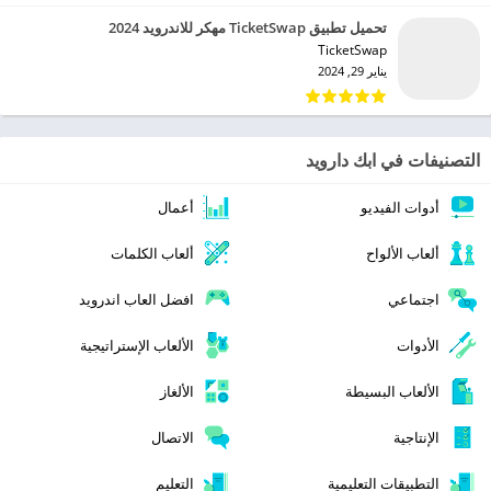
تحميل تطبيق TicketSwap مهكر للاندرويد 2024
TicketSwap‏
يناير 29, 2024
التصنيفات في ابك دارويد
أدوات الفيديو
أعمال
ألعاب الألواح
ألعاب الكلمات
اجتماعي
افضل العاب اندرويد
الأدوات
الألعاب الإستراتيجية
الألعاب البسيطة
الألغاز
الإنتاجية
الاتصال
التطبيقات التعليمية
التعليم