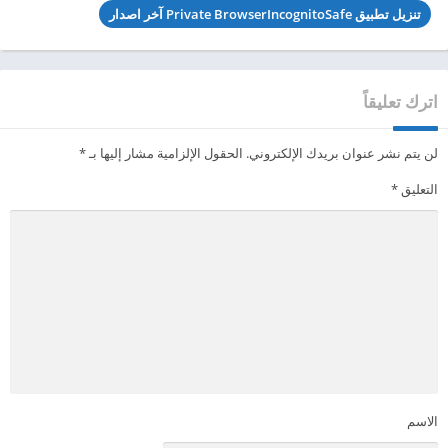
تنزيل تطبيق Private BrowserIncognitoSafe آخر اصدار
اترك تعليقاً
لن يتم نشر عنوان بريدك الإلكتروني.
الحقول الإلزامية مشار إليها بـ
*
التعليق
*
الاسم