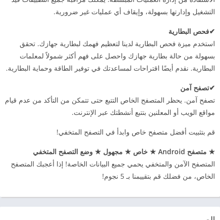
التشغيل وإدارتها بسهولة، وإيقاف أي عمليات غير ضرورية.
✔فحص البطارية
استخدم ميزة فحص البطارية لدينا لتعظيم فهمك لبطارية جهازك. تحقق
بسهولة من حالة بطارية جهازك واحصل على فهم أكثر شمولاً لمعلمات
البطارية. نقدم أيضًا اقتراحات لمساعدتك في توفير الطاقة وحماية البطارية.
✔تصفح آمن
تصفح آمن. يحظر المتصفح الخاص التتبع حتى تتمكن من التأكد من عدم قيام
مواقع الويب أو المعلنين بتتبع أنشطتك عبر الإنترنت.
قم بتثبيت أفضل متصفح خاص وابدأ في التصفح المتخفي!
★ متصفح Android ★ خاص ★ مجهول ★ وضع التصفح المتخفي
المتصفح الآمن والمتخفي يحمي جميع البيانات الخاصة! إذا أعجبك المتصفح
الخاص، من فضلك قم بتقييمنا بـ 5 نجوم!
الصور