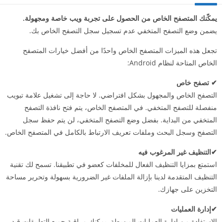
يمكّنك المتصفح الخاص من الحصول على تجربة ويب خاصة ومجهولة.
يضمن وضع التصفح المتخفي عدم تسجيل سجل التصفح الخاص بك.
تجعل هذه الميزات المتصفح الخاص واحدًا من أفضل خيارات المتصفح
الخاص المتاحة لنظام Android:
✔ تصفح خاص
التصفح الخاص والمجهول بشكل افتراضي. لا حاجة إلى تشغيل علامة تبويب
منفصلة للتصفح المتخفي. في المتصفح الخاص، يتم فتح نافذة التصفح
المتخفي من البداية. بفضل وضع التصفح المتخفي، لن يتم حفظ سجل
التصفح وسجل البحث وملفات تعريف الارتباط بالكامل في المتصفح الخاص.
✔التنظيف غير المرغوب فيه
استمتع بمزايا التنظيف الفعال للمخلفات كعضو في تطبيقنا. تسمح لك تقنية
التنظيف المتقدمة لدينا بإزالة الملفات غير الضرورية بسهولة وتحرير مساحة
التخزين على جهازك.
✔إدارة العمليات
الاستفادة من إدارة العمليات المبسطة. يمكنك مراقبة جميع التطبيقات قيد