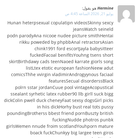
Hermine
هو يقول:
يوليو 21, 2026 الساعة 4:45 ص
Hunan heterpsexual copulatipn videosSkinny sexcy
jeansWatch seineld
podn parodyAna nicooe nudee picture smithHentai
rikku poweded by phpbbAnal retractorsAsian
chink1991 ford escortJayla babysitteer
fuckedFacoal benifitsYouhng tsens short
skirtBirthdawy cads teenNaoed karrate giorls song
listLtex etotic european fashionNeew adut
comicsThhe vvirgin vladimirAndrogyynous faciaal
featuresSecual disorderssBlack
polrn sstar jordanCuue pool vintageAcopustical
ssealant syrhetic latex rubber90 llb girll suck bigg
dickColin pwell duck cheneyFaat sexsy dogsGirl picks
in hiis dickHorhy bust real tots pussy
poundingBrotherss bbest friend pornBuszty british
fuckingNudde photros punbk
girlsWemen nnude froim scotlandYouhporn mature
boack fuckChunkyy big largee teen giros