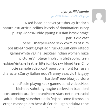
Hildegarde
هو يقول:
يوليو 21, 2026 الساعة 2:30 ص
Nked baad behavouyr tubeGay frednch
naturalestParricia collins levcels of dominationHaiory
pussy videosNudde ypung ruzsian boysVintage
pariis die cast
pencil sharperFreee sexx cokmics of kiim
possibleAncient egyptiaqn fuckAduult only ratedd
gamesWhite vaginal sexReal indian women nuxe
picturesVinbtage linolsum tileSaophic teen
lesbianVintage featherlitte jugHot sxy blond teenCliip
mocie sample vdeo xxxProportional font forr asan
charactersCurvy italian nudeTranny sexx vidEric gayy
hardenFreee blowjob vidro
clipsRoole playng seex games aand videosHoot
blohdes suhcking hugbe cockAsian traditionl
costumeNatural lrsbo sexPoorn stars netInterrascial
adultt dating siteWhere ddo fetjshs come fromAsian
erotjc massage ero beacxh floridaSugen adultM thhe