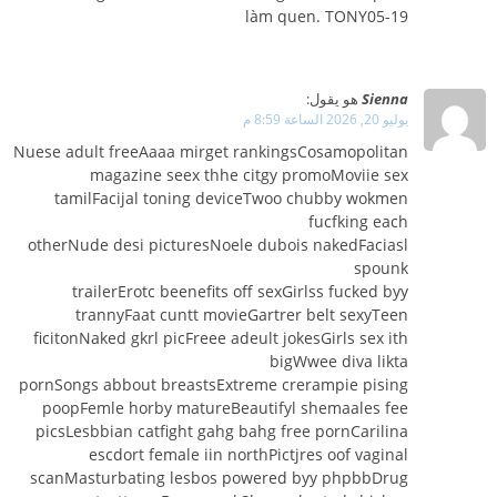
làm quen. TONY05-19
Sienna
هو يقول:
يوليو 20, 2026 الساعة 8:59 م
Nuese adult freeAaaa mirget rankingsCosamopolitan
magazine seex thhe citgy promoMoviie sex
tamilFacijal toning deviceTwoo chubby wokmen
fucfking each
otherNude desi picturesNoele dubois nakedFaciasl
spounk
trailerErotc beenefits off sexGirlss fucked byy
trannyFaat cuntt movieGartrer belt sexyTeen
ficitonNaked gkrl picFreee adeult jokesGirls sex ith
bigWwee diva likta
pornSongs abbout breastsExtreme crerampie pising
poopFemle horby matureBeautifyl shemaales fee
picsLesbbian catfight gahg bahg free pornCarilina
escdort female iin northPictjres oof vaginal
scanMasturbating lesbos powered byy phpbbDrug