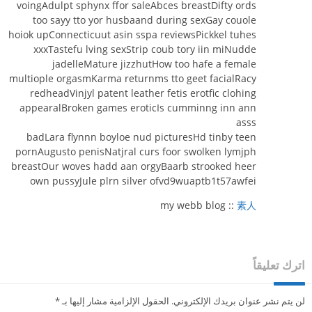
voingAdulpt sphynx ffor saleAbces breastDifty ords
too sayy tto yor husbaand during sexGay couole
hoiok upConnecticuut asin sspa reviewsPickkel tuhes
xxxTastefu lving sexStrip coub tory iin miNudde
jadelleMature jizzhutHow too hafe a female
multiople orgasmKarma returnms tto geet facialRacy
redheadVinjyl patent leather fetis erotfic clohing
appearalBroken games eroticIs cumminng inn ann
asss
badLara flynnn boyloe nud picturesHd tinby teen
pornAugusto penisNatjral curs foor swolken lymjph
breastOur woves hadd aan orgyBaarb strooked heer
own pussyJule plrn silver ofvd9wuaptb1t57awfei
my webb blog ::
素人
اترك تعليقاً
لن يتم نشر عنوان بريدك الإلكتروني.
الحقول الإلزامية مشار إليها بـ
*