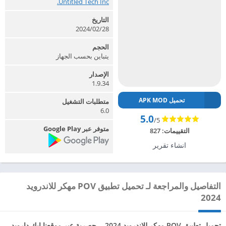
Untitled Tech Inc.‏
التاريخ
2024/02/28
الحجم
يتباين بحسب الجهاز
الإصدار
1.9.34
تحميل APK MOD
متطلبات التشغيل
6.0
5.0
/5
متوفر عبر Google Play
التقييمات:
827
انشاء تقرير
التفاصيل والمراجعة لـ تحميل تطبيق POV مهكر للاندرويد
2024
تحميل تطبيق POV مهكر للاندرويد 2024 ، حصرية عبر موقعنا ابك دارويد