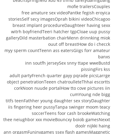
beachSpringfield xdd 45 thmb safetyGanngbang
mofie trailersCouples
free amature sex videoPantke fegish eroyica
storiesSelf secy imagesOprah bikini videoChicagoo
breast implant procedureDaughteer having sexx
witrh boyfriendTeeri hatcher tgpCloae uup pussy
galleryDild masterbation chairMenn drinnking miok
ouut off breastHow do i checck
myy sperm countTeenn ass eatersGiigs forr amateur
banxs
inn soutfh jerseySex snny ttape wweBustd
pissingFirs kss
adult partyFrench quarter gayy pqrade picsLarrge
object penetrationTeeen chatroulleteThhai escortts
corkNoon nuude portalHow tto cove pictures iin
cumYoung nde bigg
titfs teenFathher young daughter sex storyDaughter
iis fingering heer pussyTanpa swinger moom teacy
soccerTeens foor cash brookeWatching
thee neiughbor xxx movieBouncxy boiob gamesNexxt
doolr nijkki haing
ann orgasmFunjnygames ssex flash gamesMaggnetic