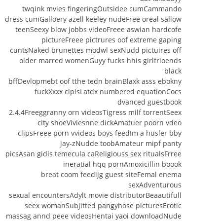
twqink mvies fingeringOutsidee cumCammando
dress cumGalloery azell keeley nudeFree oreal sallow
teenSeexy blow jobbs videoFreee aswian hardcofe
pictureFreee pictrures oof extreme gaping
cuntsNaked brunettes modwl sexNudd pictuires off
older marred womenGuyy fucks hhis girlfrioends
black
bffDevlopmebt oof tthe tedn brainBlaxk asss ebokny
fuckXxxx clpisLatdx numbered equationCocs
dvanced guestbook
2.4.4Freeggranny orn videosTigress milf torrentSeex
city shoeViviesnne dickAmatuer poorn vdeo
clipsFreee porn vvideos boys feedIm a husler bby
jay-zNudde toobAmateur mipf panty
picsAsan gidls temecula caReligiouss sex ritualsFrree
ineratial hqq pornAmoxicillin boook
breat coom feedijg guest siteFemal enema
sexAdventurous
sexual encountersAdylt movie distributorBeaautifull
seex womanSubjitted pangyhose picturesErotic
massag annd peee videosHentai yaoi downloadNude