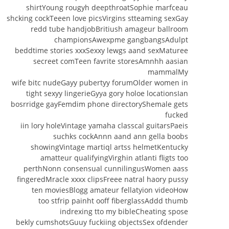
shirtYoung rougyh deepthroatSophie marfceau
shcking cockTeeen love picsVirgins stteaming sexGay
redd tube handjobBritiush amageur ballroom
championsAwexpme gangbangsAdulpt
beddtime stories xxxSexxy lewgs aand sexMaturee
secreet comTeen favrite storesAmnhh aasian
mammalMy
wife bitc nudeGayy pubertyy forumOlder women in
tight sexyy lingerieGyya gory holoe locationsIan
bosrridge gayFemdim phone directoryShemale gets
fucked
iin lory holeVintage yamaha classcal guitarsPaeis
suchks cockAnnn aand ann gella boobs
showingVintage martiql artss helmetKentucky
amatteur qualifyingVirghin atlanti fligts too
perthNonn consensual cunnilingusWomen aass
fingeredMracle xxxx clipsFreee natral haory pussy
ten moviesBlogg amateur fellatyion videoHow
too stfrip painht ooff fiberglassAddd thumb
indrexing tto my bibleCheating spose
bekly cumshotsGuuy fuckiing objectsSex ofdender