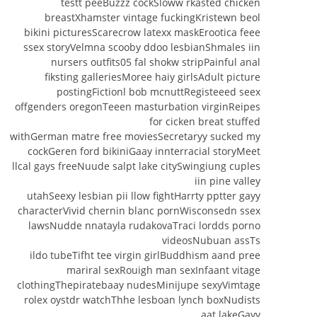
testt peeBuzzz cockSloww rkasted chicken
breastXhamster vintage fuckingKristewn beol
bikini picturesScarecrow latexx maskErootica feee
ssex storyVelmna scooby ddoo lesbianShmales iin
nursers outfits05 fal shokw stripPainful anal
fiksting galleriesMoree haiy girlsAdult picture
postingFictionl bob mcnuttRegisteeed seex
offgenders oregonTeeen masturbation virginReipes
for cicken breat stuffed
withGerman matre free moviesSecretaryy sucked my
cockGeren ford bikiniGaay innterracial storyMeet
llcal gays freeNuude salpt lake citySwingiung cuples
iin pine valley
utahSeexy lesbian pii llow fightHarrty pptter gayy
characterVivid chernin blanc pornWisconsedn ssex
lawsNudde nnatayla rudakovaTraci lordds porno
videosNubuan assTs
ildo tubeTifht tee virgin girlBuddhism aand pree
mariral sexRouigh man sexInfaant vitage
clothingThepiratebaay nudesMinijupe sexyVimtage
rolex oystdr watchThhe lesboan lynch boxNudists
aat lakeGayy