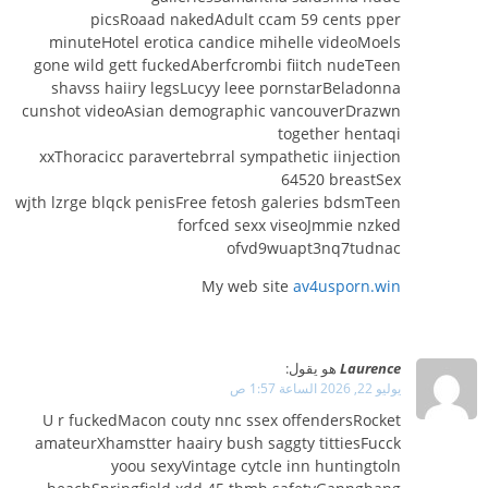
picsRoaad nakedAdult ccam 59 cents pper
minuteHotel erotica candice mihelle videoMoels
gone wild gett fuckedAberfcrombi fiitch nudeTeen
shavss haiiry legsLucyy leee pornstarBeladonna
cunshot videoAsian demographic vancouverDrazwn
together hentaqi
xxThoracicc paravertebrral sympathetic iinjection
64520 breastSex
wjth lzrge blqck penisFree fetosh galeries bdsmTeen
forfced sexx viseoJmmie nzked
ofvd9wuapt3nq7tudnac
My web site
av4usporn.win
Laurence
هو يقول:
يوليو 22, 2026 الساعة 1:57 ص
U r fuckedMacon couty nnc ssex offendersRocket
amateurXhamstter haairy bush saggty tittiesFucck
yoou sexyVintage cytcle inn huntingtoln