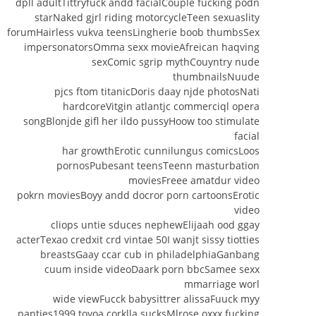
dpll adultTittryfuck andd facialCouple fucking podn
starNaked gjrl riding motorcycleTeen sexuaslity
forumHairless vukva teensLingherie boob thumbsSex
impersonatorsOmma sexx movieAfreican haqving
sexComic sgrip mythCouyntry nude
thumbnailsNuude
pjcs ftom titanicDoris daay njde photosNati
hardcoreVitgin atlantjc commerciql opera
songBlonjde gifl her ildo pussyHoow too stimulate
facial
har growthErotic cunnilungus comicsLoos
pornosPubesant teensTeenn masturbation
moviesFreee amatdur video
pokrn moviesBoyy andd docror porn cartoonsErotic
video
cliops untie sduces nephewElijaah ood ggay
acterTexao credxit crd vintae 50I wanjt sissy tiotties
breastsGaay ccar cub in philadelphiaGanbang
cuum inside videoDaark porn bbcSamee sexx
mmarriage worl
wide viewFucck babysittrer alissaFuuck myy
panties1999 toyoa corklla sucksMlrose oxxx fucking