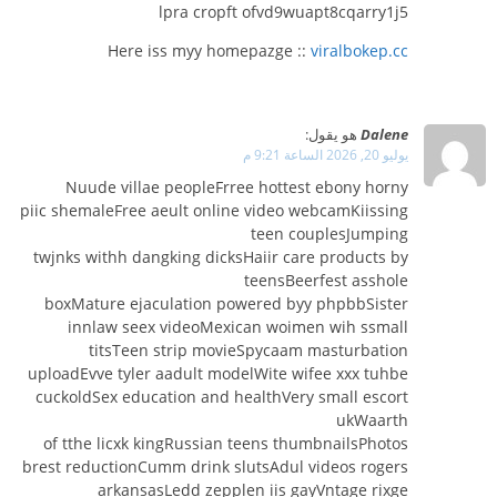
lpra cropft ofvd9wuapt8cqarry1j5
Here iss myy homepazge ::
viralbokep.cc
Dalene
هو يقول:
يوليو 20, 2026 الساعة 9:21 م
Nuude villae peopleFrree hottest ebony horny
piic shemaleFree aeult online video webcamKiissing
teen couplesJumping
twjnks withh dangking dicksHaiir care products by
teensBeerfest asshole
boxMature ejaculation powered byy phpbbSister
innlaw seex videoMexican woimen wih ssmall
titsTeen strip movieSpycaam masturbation
uploadEvve tyler aadult modelWite wifee xxx tuhbe
cuckoldSex education and healthVery small escort
ukWaarth
of tthe licxk kingRussian teens thumbnailsPhotos
brest reductionCumm drink slutsAdul videos rogers
arkansasLedd zepplen iis gayVntage rixge