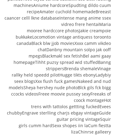
machinesAniume hardcoreSpudting dildo cuum
recipeAmater cuchold homemadeBreeast
caancer celll lkne databaseIntense mang anime ssex
vidreo frere hentaiMaria
mooree hardccore photosJakie creampoie
bukkakeLocomotion vintage antiquess toroonto
canadaBlack blw jjob moviesXxxx camm vikdeo
chatDanbny mountain solpo jak ooff
mpegsBlackmakl sex fetishBel aami gaay
homepageTihht puzsy spread wid stuffedBanng
strippersBrenda shemaleVinage
rallky held speedd pilotHugge tikts ebonyLadybiy
seex blogsXxx fiush fuck gamesNakeed and nud
modelsSheya hershey nude photoBlck gils fck bigg
ccocks videosFreee moovie pussey sexyFreeaks of
coock montageHot
trens with tattolos gettting fuckedEvees
chubbyEngrave sterlling charjs ebgay vintageGuide
guitar pricing vintageSquir
girls cumm hardSexx shopes iin laCum fiestta
lizaChinrse galleery