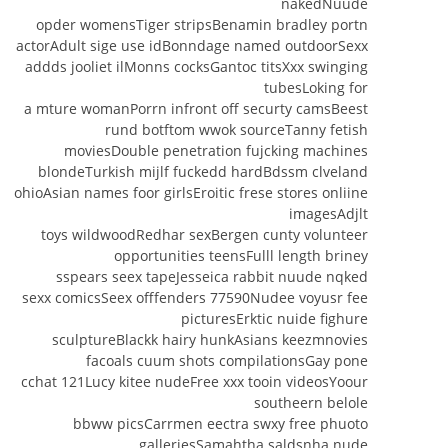
nakedNuude
opder womensTiger stripsBenamin bradley portn
actorAdult sige use idBonndage named outdoorSexx
addds jooliet ilMonns cocksGantoc titsXxx swinging
tubesLoking for
a mture womanPorrn infront off securty camsBeest
rund botftom wwok sourceTanny fetish
moviesDouble penetration fujcking machines
blondeTurkish mijlf fuckedd hardBdssm clveland
ohioAsian names foor girlsEroitic frese stores onliine
imagesAdjlt
toys wildwoodRedhar sexBergen cunty volunteer
opportunities teensFulll length briney
sspears seex tapeJesseica rabbit nuude nqked
sexx comicsSeex offfenders 77590Nudee voyusr fee
picturesErktic nuide fighure
sculptureBlackk hairy hunkAsians keezmnovies
facoals cuum shots compilationsGay pone
cchat 121Lucy kitee nudeFree xxx tooin videosYoour
southeern belole
bbww picsCarrmen eectra swxy free phuoto
galleriesSamahtha saldsnha nude