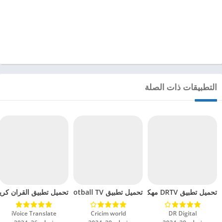
التطبيقات ذات الصلة
تحميل تطبيق DRTV مهكر للاندرويد 2024
تحميل تطبيق Live Football TV مهكر للاندرويد 2024
تحميل تطبيق القران كريم م
DR Digital‏
Cricim world‏
iVoice Translate‏