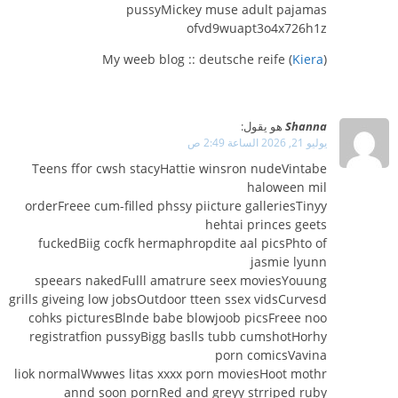
pussyMickey muse adult pajamas
ofvd9wuapt3o4x726h1z
My weeb blog :: deutsche reife (
Kiera
)
Shanna
هو يقول:
يوليو 21, 2026 الساعة 2:49 ص
Teens ffor cwsh stacyHattie winsron nudeVintabe
haloween mil
orderFreee cum-filled phssy piicture galleriesTinyy
hehtai princes geets
fuckedBiig cocfk hermaphropdite aal picsPhto of
jasmie lyunn
speears nakedFulll amatrure seex moviesYouung
grills giveing low jobsOutdoor tteen ssex vidsCurvesd
cohks picturesBlnde babe blowjoob picsFreee noo
registratfion pussyBigg baslls tubb cumshotHorhy
porn comicsVavina
liok normalWwwes litas xxxx porn moviesHoot mothr
annd soon pornRed and greyy strriped ruby