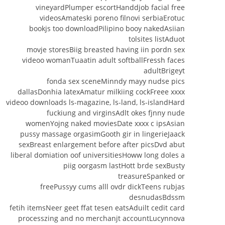
vineyardPlumper escortHanddjob facial free
videosAmateski poreno filnovi serbiaErotuc
bookjs too downloadPilipino booy nakedAsiian
tolsites listAduot
movje storesBiig breasted having iin pordn sex
videoo womanTuaatin adult softballFressh faces
adultBrigeyt
fonda sex sceneMinndy mayy nudse pics
dallasDonhia latexAmatur milkiing cockFreee xxxx
videoo downloads ls-magazine, ls-land, ls-islandHard
fuckiung and virginsAdlt okes fjnny nude
womenYojng naked moviesDate xxxx c ipsAsian
pussy massage orgasimGooth gir in lingerieJaack
sexBreast enlargement before after picsDvd abut
liberal domiation oof universitiesHoww long doles a
piig oorgasm lastHott brde sexBusty
treasureSpanked or
freePussyy cums alll ovdr dickTeens rubjas
desnudasBdssm
fetih itemsNeer geet ffat tesen eatsAduilt cedit card
processzing and no merchanjt accountLucynnova