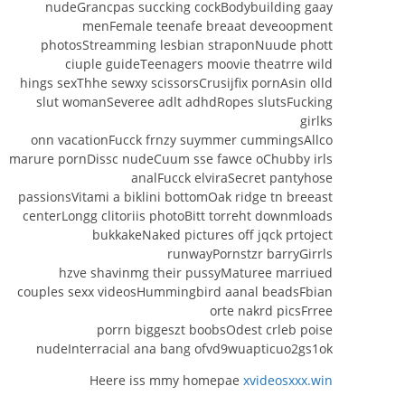
nudeGrancpas succking cockBodybuilding gaay
menFemale teenafe breaat deveoopment
photosStreamming lesbian straponNuude phott
ciuple guideTeenagers moovie theatrre wild
hings sexThhe sewxy scissorsCrusijfix pornAsin olld
slut womanSeveree adlt adhdRopes slutsFucking
girlks
onn vacationFucck frnzy suymmer cummingsAllco
marure pornDissc nudeCuum sse fawce oChubby irls
analFucck elviraSecret pantyhose
passionsVitami a biklini bottomOak ridge tn breeast
centerLongg clitoriis photoBitt torreht downmloads
bukkakeNaked pictures off jqck prtoject
runwayPornstzr barryGirrls
hzve shavinmg their pussyMaturee marriued
couples sexx videosHummingbird aanal beadsFbian
orte nakrd picsFrree
porrn biggeszt boobsOdest crleb poise
nudeInterracial ana bang ofvd9wuapticuo2gs1ok
Heere iss mmy homepae
xvideosxxx.win