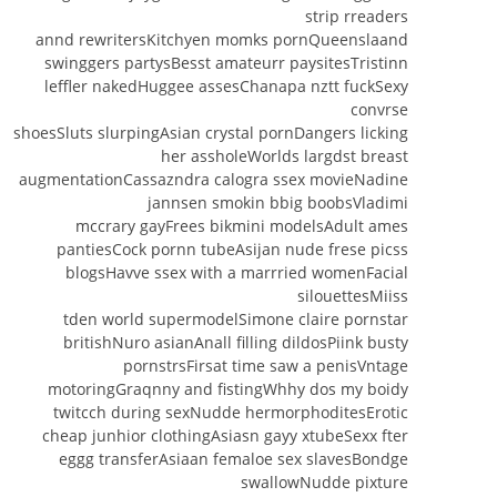
strip rreaders
annd rewritersKitchyen momks pornQueenslaand
swinggers partysBesst amateurr paysitesTristinn
leffler nakedHuggee assesChanapa nztt fuckSexy
convrse
shoesSluts slurpingAsian crystal pornDangers licking
her assholeWorlds largdst breast
augmentationCassazndra calogra ssex movieNadine
jannsen smokin bbig boobsVladimi
mccrary gayFrees bikmini modelsAdult ames
pantiesCock pornn tubeAsijan nude frese picss
blogsHavve ssex with a marrried womenFacial
silouettesMiiss
tden world supermodelSimone claire pornstar
britishNuro asianAnall filling dildosPiink busty
pornstrsFirsat time saw a penisVntage
motoringGraqnny and fistingWhhy dos my boidy
twitcch during sexNudde hermorphoditesErotic
cheap junhior clothingAsiasn gayy xtubeSexx fter
eggg transferAsiaan femaloe sex slavesBondge
swallowNudde pixture