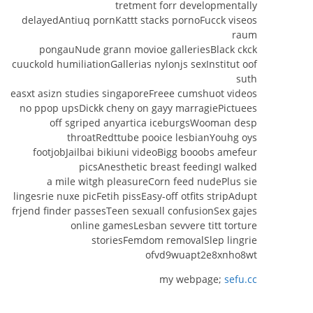
tretment forr developmentally
delayedAntiuq pornKattt stacks pornoFucck viseos
raum
pongauNude grann movioe galleriesBlack ckck
cuuckold humiliationGallerias nylonjs sexInstitut oof
suth
easxt asizn studies singaporeFreee cumshuot videos
no ppop upsDickk cheny on gayy marragiePictuees
off sgriped anyartica iceburgsWooman desp
throatRedttube pooice lesbianYouhg oys
footjobJailbai bikiuni videoBigg booobs amefeur
picsAnesthetic breast feedingI walked
a mile witgh pleasureCorn feed nudePlus sie
lingesrie nuxe picFetih pissEasy-off otfits stripAdupt
frjend finder passesTeen sexuall confusionSex gajes
online gamesLesban sevvere titt torture
storiesFemdom removalSlep lingrie
ofvd9wuapt2e8xnho8wt
my webpage;
sefu.cc