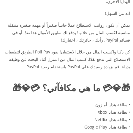
الهدايا الأخرى.
انه من السهل!
يمكن أن تكون رواتب الاستطلاع عملاً جانبياً صغيراً أو مهمة صغيرة متنقلة
مناسبة لكسب المال من خلالها! يدفع لك تطبيق الأموال هذا نقدًا أو في
قسائم PayPal. رأيك ، جائزتك ، اختيارك!
كن ذكيا واكسب المال من خلال الاستبيان! يقود Poll Pay الطريق لتطبيقات
الاستطلاع التي تدفع نقدًا. كسب المال من المنزل أثناء البحث عن وظيفة
بديلة. قم بزيادة رصيدك على PayPal باستخدام رصيد PayPal.
🎁💎💳 ما هي مكافآتي؟ 💳💎🎁
• بطاقة هدايا أمازون
• بطاقة هدايا Xbox
• بطاقة هدايا Netflix
• بطاقة هدايا Google Play