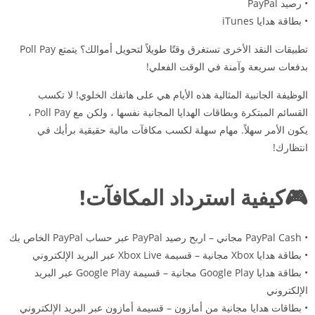
• رصيد PayPal
• بطاقة هدايا iTunes
تطبيقات النقد الأخرى تستغرق وقتًا طويلاً لتحويل أموالك؟ يتمتع Poll Pay
بدفعات سريعة وآمنة في الوقت الفعلي!
الوظيفة الجانبية المثالية هذه الأيام هي على هاتفك الخلوي! لا تكسب
القسائم المبتكرة وبطاقات الهدايا المجانية نفسها ، ولكن مع Poll Pay ،
يكون الأمر سهلاً. مهام سهلة لكسب مكافآت مالية حقيقية برأيك في
انتظارك!
🎮كيفية استرداد المكافآت!
• PayPal Cash مجاني – اربح رصيد PayPal عبر حساب PayPal الخاص بك
• بطاقة هدايا Xbox مجانية – قسيمة Xbox Live عبر البريد الإلكتروني
• بطاقة هدايا Google Play مجانية – قسيمة Google Play عبر البريد
الإلكتروني
• بطاقات هدايا مجانية من أمازون – قسيمة أمازون عبر البريد الإلكتروني