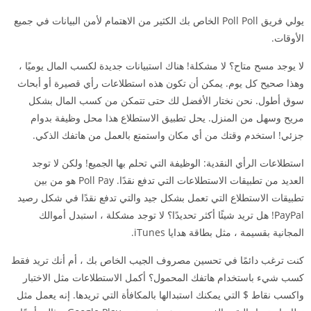
يولي فريق Poll Poll الخاص بك الكثير من الاهتمام لأمن البيانات في جميع
الأوقات.
لا يوجد مسح متاح؟ لا مشكلة! هناك استبيانات جديدة لكسب المال يوميًا ،
وهذا صحيح كل يوم. يمكن أن تكون هذه استطلاعات رأي قصيرة أو أبحاث
سوق أطول. نحن نختار الأفضل لك حتى تتمكن من كسب المال بشكل
مريح وسهل من المنزل. يحل تطبيق الاستطلاع هذا محل وظيفة بدوام
جزئي! استخدم وقتك من أي مكان واستمتع بالعمل من هاتفك الذكي.
استطلاعات الرأي النقدية: الوظيفة التي تحلم بها الجميع! ولكن لا توجد
العديد من تطبيقات الاستطلاعات التي تدفع نقدًا. Poll Pay هو من بين
تطبيقات الاستطلاع التي تعمل بشكل جيد والتي تدفع نقدًا في شكل رصيد
PayPal! هل تريد شيئًا أكثر تحديدًا؟ لا توجد مشكلة ، استبدل أموالك
المجانية بقسيمة ، مثل بطاقة هدايا iTunes.
كنت ترغب دائمًا في تحسين مصروف الجيب الخاص بك ، أم أنك تريد فقط
كسب شيء باستخدام هاتفك المحمول؟ أكمل الاستطلاعات مثل الاختبار
واكسب نقاط $ التي يمكنك استبدالها بالمكافأة التي تريدها. إنه يعمل مثل