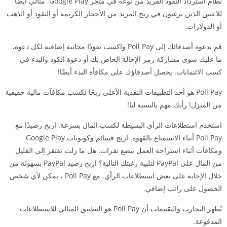
نظام استرداد النقود الفريد من نوعه في متجر Google Play. مثالي أيضًا
للاعبين الذين يرغبون في ربح المزيد من الأحجار الكريمة أو النقود أو الذهب
أو الدولارات.
قم بدعوة أصدقائك إلى Poll Pay واكسب نقودًا مجانية إضافية لكل دعوة.
ما عليك سوى مشاركة رمز الإحالة الخاص بك أو دعوة الكود والبدء في
كسب الائتمانات. يحصل أصدقاؤك على مكافأة البدء أيضًا!
Poll Pay هو أحد التطبيقات النقدية الأعلى ربحًا لكسب مكافآت مالية حقيقية
من المنزل! رأيك مهم بالنسبة لنا!
استخدم استطلاعات الرأي البسيطة لكسب المال بسرعة. اربح رصيدًا مع
Poll Pay أثناء الاستمتاع بالقهوة. اربح قسائم وكوبونات Google Play
ومكافآت أثناء استراحة العمل ببضع نقرات. هل ما زلت تفتقر إلى القليل
من المال على PayPal لتلبية رغبتك التالية؟ اربح رصيد PayPal بسهولة من
خلال الإجابة على بعض استطلاعات الرأي. مع Poll Pay ، يمكن لأي شخص
الحصول على راتب إضافي.
تُظهر التجارب والتقييمات أن Poll Pay هو التطبيق المثالي للاستطلاعات
المدفوعة.