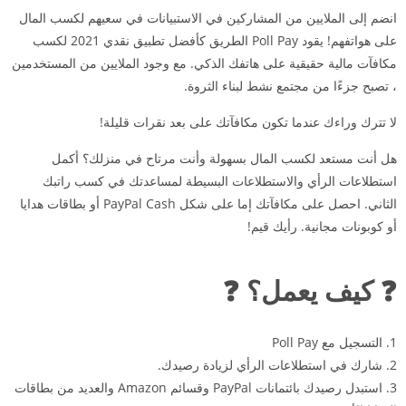
انضم إلى الملايين من المشاركين في الاستبيانات في سعيهم لكسب المال
على هواتفهم! يقود Poll Pay الطريق كأفضل تطبيق نقدي 2021 لكسب
مكافآت مالية حقيقية على هاتفك الذكي. مع وجود الملايين من المستخدمين
، تصبح جزءًا من مجتمع نشط لبناء الثروة.
لا تترك وراءك عندما تكون مكافآتك على بعد نقرات قليلة!
هل أنت مستعد لكسب المال بسهولة وأنت مرتاح في منزلك؟ أكمل
استطلاعات الرأي والاستطلاعات البسيطة لمساعدتك في كسب راتبك
الثاني. احصل على مكافآتك إما على شكل PayPal Cash أو بطاقات هدايا
أو كوبونات مجانية. رأيك قيم!
❓ كيف يعمل؟ ❓
1. التسجيل مع Poll Pay
2. شارك في استطلاعات الرأي لزيادة رصيدك.
3. استبدل رصيدك بائتمانات PayPal وقسائم Amazon والعديد من بطاقات