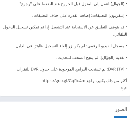
• [الجوال] انتقل إلى المنزل قبل الخروج عند الضغط على "رجوع".
• [تلفزيون] التعليقات: إضافة القدرة على حذف التعليقات.
• قد يتوقف التطبيق عن الاستجابة عند التشغيل إذا تم تمكين تسجيل الدخول
التلقائي.
• مسجل الفيديو الرقمي: لم يكن زر إلغاء التسجيل ظاهرًا في الدليل.
• تغذية [الجوّال]: لم ينجح السحب للتحديث.
• [TV] DVR: لم تستجب البرامج الموجودة على جدول DVR للنقرات.
أكثر من ذلك بكثير، راجع https://goo.gl/GqRo4m
<ر>
الصور