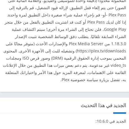
المحمولة محدودًا (دقيقة واحدة للموسيقى والفيديو، والعلامة المائية على
الصور) حتى يتم إلغاء قفل التطبيق. لإزالة قيود التشغيل، قم بالترقية إلى
Plex Pass -أو- قم بإجراء عملية شراء صغيرة داخل التطبيق لمرة واحدة.
إذا كان لديك Plex Pass أو كنت قد اشتريت التطبيق بالفعل من خلال متجر
Google Play، فلن تحتاج إلى الشراء مرة أخرى! سيتم اكتشاف عملية
الشراء السابقة تلقائيًا. يتطلب دفق الوسائط الشخصية تثبيت الإصدار
1.18.3.0 من Plex Media Server والإصدارات الأحدث (متوفر مجانًا على
https://plex.tv/downloads) وتشغيله للبث إلى الأجهزة الأخرى. المحتوى
المحمي بموجب إدارة الحقوق الرقمية (DRM) وصور قرص ISO ومجلدات
video_ts غير مدعومة. يتم دعم بعض ميزات هذا التطبيق من خلال الإعلانات
القائمة على الاهتمامات، لمعرفة المزيد حول هذا الأمر واختياراتك المتعلقة
به، تفضل بزيارة سياسة خصوصية Plex.
الجديد في هذا التحديث
الجديد في 10.6.0: