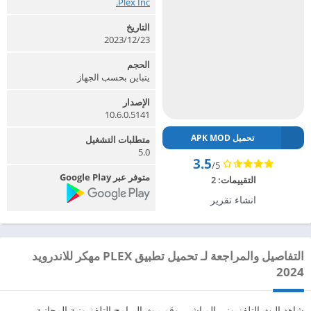
Plex Inc.‏
التاريخ
2023/12/23
الحجم
يتباين بحسب الجهاز
الإصدار
10.6.0.5141
تحميل APK MOD
متطلبات التشغيل
5.0
3.5
/5
متوفر عبر Google Play
التقييمات:
2
انشاء تقرير
التفاصيل والمراجعة لـ تحميل تطبيق PLEX مهكر للاندرويد
2024
شاهد البث التلفزيوني المباشر، وقم ببث البرامج التلفزيونية المجانية،