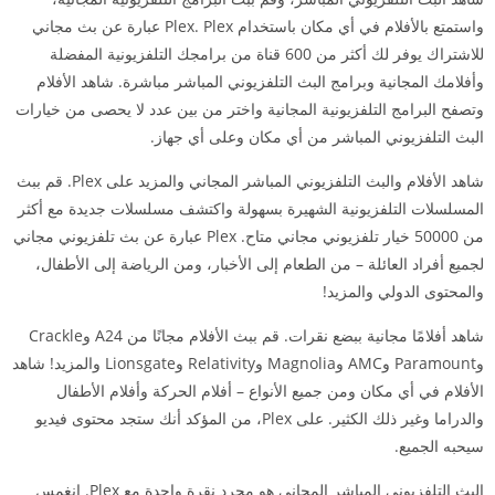
واستمتع بالأفلام في أي مكان باستخدام Plex. Plex عبارة عن بث مجاني
للاشتراك يوفر لك أكثر من 600 قناة من برامجك التلفزيونية المفضلة
وأفلامك المجانية وبرامج البث التلفزيوني المباشر مباشرة. شاهد الأفلام
وتصفح البرامج التلفزيونية المجانية واختر من بين عدد لا يحصى من خيارات
البث التلفزيوني المباشر من أي مكان وعلى أي جهاز.
شاهد الأفلام والبث التلفزيوني المباشر المجاني والمزيد على Plex. قم ببث
المسلسلات التلفزيونية الشهيرة بسهولة واكتشف مسلسلات جديدة مع أكثر
من 50000 خيار تلفزيوني مجاني متاح. Plex عبارة عن بث تلفزيوني مجاني
لجميع أفراد العائلة – من الطعام إلى الأخبار، ومن الرياضة إلى الأطفال،
والمحتوى الدولي والمزيد!
شاهد أفلامًا مجانية ببضع نقرات. قم ببث الأفلام مجانًا من A24 وCrackle
وParamount وAMC وMagnolia وRelativity وLionsgate والمزيد! شاهد
الأفلام في أي مكان ومن جميع الأنواع – أفلام الحركة وأفلام الأطفال
والدراما وغير ذلك الكثير. على Plex، من المؤكد أنك ستجد محتوى فيديو
سيحبه الجميع.
البث التلفزيوني المباشر المجاني هو مجرد نقرة واحدة مع Plex. انغمس