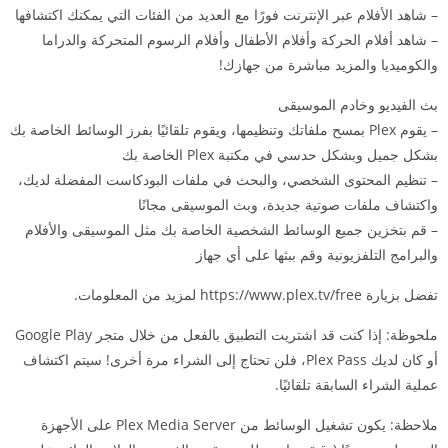
– شاهد الأفلام عبر الإنترنت فورًا مع العديد من الفئات التي يمكنك اكتشافها
– شاهد أفلام الحركة وأفلام الأطفال وأفلام الرسوم المتحركة والدراما
والكوميديا ​​والمزيد مباشرة من جهازك!
بث الفيديو وخادم الموسيقى
– يقوم Plex بمسح ملفاتك وتنظيمها، ويقوم تلقائيًا بفرز الوسائط الخاصة بك
بشكل جميل وبشكل حدسي في مكتبة Plex الخاصة بك
– تنظيم المحتوى الشخصي، والبحث في ملفات البودكاست المفضلة لديك،
واكتشاف ملفات صوتية جديدة، وبث الموسيقى مجانًا
– قم بتخزين جميع الوسائط الشخصية الخاصة بك مثل الموسيقى والأفلام
والبرامج التلفزيونية وقم ببثها على أي جهاز
تفضل بزيارة https://www.plex.tv/free لمزيد من المعلومات.
ملحوظة: إذا كنت قد اشتريت التطبيق بالفعل من خلال متجر Google Play
أو كان لديك Plex Pass، فلن تحتاج إلى الشراء مرة أخرى! سيتم اكتشاف
عملية الشراء السابقة تلقائيًا.
ملاحظة: يكون تشغيل الوسائط من Plex Media Server على الأجهزة