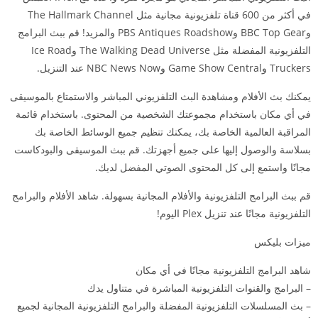
في أكثر من 600 قناة تلفزيونية مجانية مثل The Hallmark Channel
وBBC Top Gear وPBS Antiques Roadshow والمزيد! قم ببث البرامج
التلفزيونية المفضلة مثل The Walking Dead Universe وIce Road
Truckers وGame Show Central وNBC News Now عند التنزيل.
يمكنك بث الأفلام ومشاهدة البث التلفزيوني المباشر والاستمتاع بالموسيقى
في أي مكان باستخدام مجموعتك الشخصية من المحتوى. باستخدام قائمة
المراقبة العالمية الخاصة بك، يمكنك تنظيم جميع الوسائط الخاصة بك
بسلاسة والوصول إليها على جميع أجهزتك. قم ببث الموسيقى والبودكاست
مجانًا واستمع إلى كل المحتوى الصوتي المفضل لديك.
قم ببث البرامج التلفزيونية والأفلام المجانية بسهولة. شاهد الأفلام والبرامج
التلفزيونية مجانًا عند تنزيل Plex اليوم!
ميزات بليكس
شاهد البرامج التلفزيونية مجانًا في أي مكان
– البرامج والقنوات التلفزيونية المباشرة في متناول يدك
– بث المسلسلات التلفزيونية المفضلة والبرامج التلفزيونية المجانية لجميع