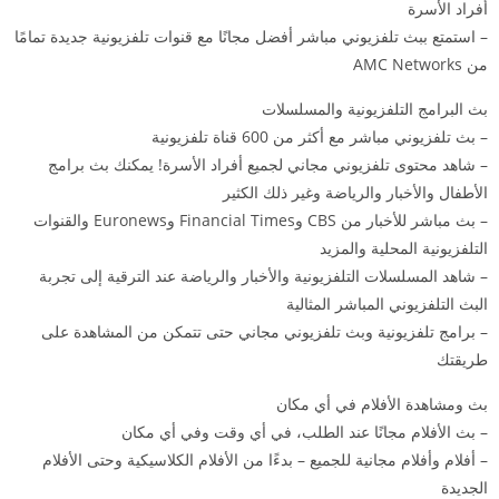
أفراد الأسرة
– استمتع ببث تلفزيوني مباشر أفضل مجانًا مع قنوات تلفزيونية جديدة تمامًا
من AMC Networks
بث البرامج التلفزيونية والمسلسلات
– بث تلفزيوني مباشر مع أكثر من 600 قناة تلفزيونية
– شاهد محتوى تلفزيوني مجاني لجميع أفراد الأسرة! يمكنك بث برامج
الأطفال والأخبار والرياضة وغير ذلك الكثير
– بث مباشر للأخبار من CBS وFinancial Times وEuronews والقنوات
التلفزيونية المحلية والمزيد
– شاهد المسلسلات التلفزيونية والأخبار والرياضة عند الترقية إلى تجربة
البث التلفزيوني المباشر المثالية
– برامج تلفزيونية وبث تلفزيوني مجاني حتى تتمكن من المشاهدة على
طريقتك
بث ومشاهدة الأفلام في أي مكان
– بث الأفلام مجانًا عند الطلب، في أي وقت وفي أي مكان
– أفلام وأفلام مجانية للجميع – بدءًا من الأفلام الكلاسيكية وحتى الأفلام
الجديدة