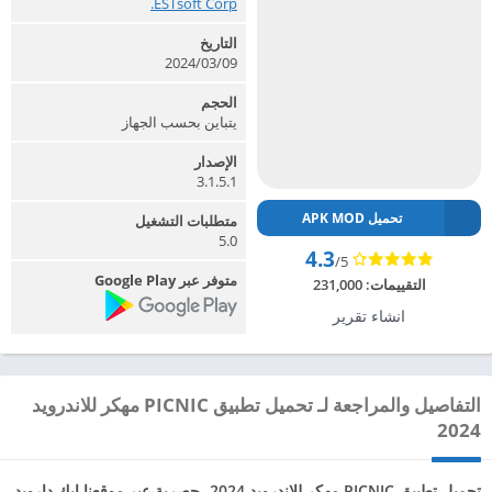
ESTsoft Corp.‏
التاريخ
2024/03/09
الحجم
يتباين بحسب الجهاز
الإصدار
3.1.5.1
تحميل APK MOD
متطلبات التشغيل
5.0
4.3
/5
متوفر عبر Google Play
التقييمات:
231,000
انشاء تقرير
التفاصيل والمراجعة لـ تحميل تطبيق PICNIC مهكر للاندرويد
2024
تحميل تطبيق PICNIC مهكر للاندرويد 2024، حصرية عبر موقعنا ابك دارويد