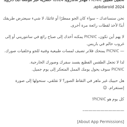
2024 apkdaroid.
نحن سنساعدك – سواء كان الجو ممطرًا أو غائمًا، لا شيء سيعترض طريقك
أبدًا لأخذ لقطات رائعة مرة أخرى.
لا يهم أين تكون، PICNIC يمكنه أخذك إلى صباح رائع في سانتوريني أو إلى
غروب حالم في باريس.
— PICNIC يمنحك فلاتر تضيف لمسات طبيعية وفنية للجو وخلفيات صورك.
لذا لا تجعل الطقس الفظيع يفسد سفرك وصورك الخارجية.
PICNIC سوف يحول يومك الممل المتعكر إلى يوم جميل.
هل حبيبك غير ماهر في التقاط الصور؟ لا تقلقي، سنحولها إلى صورة
إنستغرام. 😉
كل يوم هو PICNIC!
——————————–
[About App Permissions]