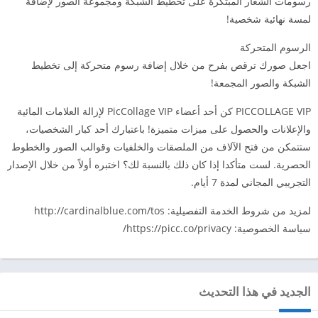
رسومات الشعار المبتكرة على تخطيط الشبكة ومجموعة الصور لإضافة
لمسة نهائية شخصية!
الرسوم المتحركة
اجعل صورك ترقص بفرح من خلال إضافة رسوم متحركة إلى تخطيط
الشبكة والصور المجمعة!
PICCOLLAGE VIP كن أحد أعضاء PicCollage VIP لإزالة العلامات المائية
والإعلانات والحصول على ميزات متميزة! باعتبارك أحد كبار الشخصيات،
ستتمكن من فتح الآلاف من الملصقات والخلفيات وقوالب الصور والخطوط
الحصرية. لست متأكدا إذا كان ذلك بالنسبة لك؟ اختبره أولاً من خلال الإصدار
التجريبي المجاني لمدة 7 أيام.
لمزيد من شروط الخدمة التفصيلية: http://cardinalblue.com/tos
سياسة الخصوصية: https://picc.co/privacy/
الجديد في هذا التحديث