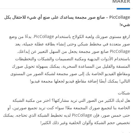
MAKER
PicCollage – صانع صور مجمعة يساعدك على صنع أي شيء للاحتفال بكل
شيء!
ارفع مستوى صورتك ولعبة الكولاج باستخدام PicCollage. بدءًا من وضع
صور متعددة في مخطط شبكي وحتى إنشاء بطاقة عطلة جميلة، يعد
PicCollage صانع صور مجمعة يجعل من السهل التعبير عن إبداعك.
باستخدام الأدوات البديهية ومكتبة التصميمات والشبكات والتخطيطات
المنسقة والقليل من المساعدة السحرية، يمكنك بسهولة تحويل صورك
ومقاطع الفيديو الخاصة بك إلى صور مجمعة لشبكة الصور من المستوى
التالي! يمكنك أيضًا إضافة مقاطع فيديو لجعلها مجمعة فيديو!
شبكات
هل لديك الكثير من الصور التي تريد مشاركتها؟ اختر من مكتبة الشبكة
الخاصة بنا لتجميع صورك المجمعة معًا! سواء كنت تريد تجميع صورتين، أو
حتى خمس صور، فإن PicCollage لديه تخطيط الشبكة الذي تحتاجه. يمكنك
تخصيص حجم الشبكة وألوان الخلفية وغير ذلك الكثير!