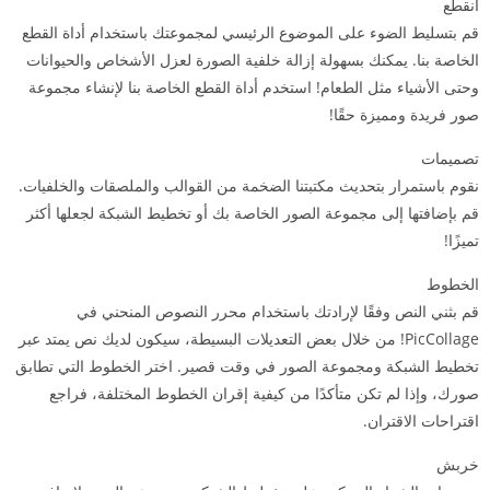
انقطع
قم بتسليط الضوء على الموضوع الرئيسي لمجموعتك باستخدام أداة القطع
الخاصة بنا. يمكنك بسهولة إزالة خلفية الصورة لعزل الأشخاص والحيوانات
وحتى الأشياء مثل الطعام! استخدم أداة القطع الخاصة بنا لإنشاء مجموعة
صور فريدة ومميزة حقًا!
تصميمات
نقوم باستمرار بتحديث مكتبتنا الضخمة من القوالب والملصقات والخلفيات.
قم بإضافتها إلى مجموعة الصور الخاصة بك أو تخطيط الشبكة لجعلها أكثر
تميزًا!
الخطوط
قم بثني النص وفقًا لإرادتك باستخدام محرر النصوص المنحني في
PicCollage! من خلال بعض التعديلات البسيطة، سيكون لديك نص يمتد عبر
تخطيط الشبكة ومجموعة الصور في وقت قصير. اختر الخطوط التي تطابق
صورك، وإذا لم تكن متأكدًا من كيفية إقران الخطوط المختلفة، فراجع
اقتراحات الاقتران.
خربش