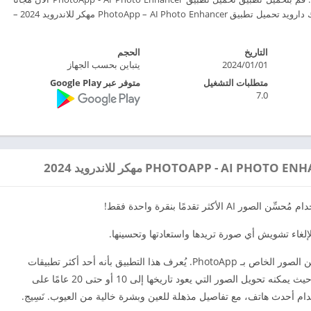
من Mod Apkdaroid ابك دارويد تحميل تطبيق PhotoApp – AI Photo Enhancer مهكر للاندرويد 2024 –
التاريخ
الحجم
2024/01/01
يتباين بحسب الجهاز
متطلبات التشغيل
متوفر عبر Google Play
7.0
ثر تقدمًا بنقرة واحدة فقط!
تم تحسين أكثر من 200 مليون صورة باستخدام مُحسِّن الصور الخاص بـ PhotoApp. يُعرف هذا التطبيق بأنه أحد أكثر تطبيقات
تحسين الصور شعبيةً ومحبوبة في جميع أنحاء العالم، حيث يمكنه تحويل الصور التي يعود تاريخها إلى 10 أو حتى 20 عامًا على
تخدام أحدث هاتف، مع تفاصيل مذهلة للعين وبشرة خالية من العيوب. نَسِيج.