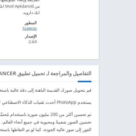
ابك دارويد
المطور
ScaleUp‏
الإصدار
2.4.0
التفاصيل والمراجعة لـ تحميل تطبيق PHOTOAPP - AI PHOTO ENHANCER مهكر للاندرويد 2024
قم بتحويل صورك القديمة الباهتة إلى دقة عالية باستخدام مُحسِّن الصور AI الأك
يستخدم PhotoApp أحدث تقنيات الذكاء الاصطناعي لإلغاء تشويش أي صورة تريدها واستعادتها وتحسينها.
الفور إلى صور عالية الجودة، كما لو تم التقاطها باس