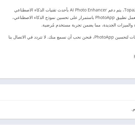
على غرار الأدوات الشائعة مثل Remini وPixelup وTopaz، يتم دعم AI Photo Enhancer بأحدث تقنيات الذكاء الاصطناعي
لتحويل صورك منخفضة الدقة إلى صور عالية الدقة. يعمل تطبيق PhotoApp باستمرار على تحسين نموذج الذكاء الاصطناعي،
ة والميزات الجديدة، مما يضمن تجربة مستخدم مُرضية.
نحن نقدر ملاحظاتك! إذا كانت لديك اقتراحات أو تعليقات لتحسين PhotoApp، فنحن نحب أن نسمع منك. لا تتردد في الاتصال بنا
م.