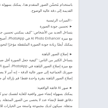
باستخدام مُحسِّن الصور المتقدم هذا، يمكنك بسهولة
القديمة إلى دقة عالية الوضوح.
✨الميزات الرئيسية
► تحسين جودة الصورة
يتساءل العديد من الأشخاص: “كيف يمكنني تحسين جو
مع ميزة r
يمكنك أيضًا زيادة جودة الصورة الملتقطة مؤخرًا لتحويلها إلى HD بدقة أف
► إصلاح الصور الباهتة
يتساءل الكثير من الناس: “كيفية جعل الصورة أقل ضبا
مع ميزة إصلا
صورتك الجماعية إلى صور عالية الدقة – إنه أمر لا يص
إصلاح الصور الباهتة بنقرة واحدة فقط! قم بإزالة أي 
► صور AI فائقة الواقعية:
يمكنك بسهولة إنشاء صور واقعية للغاية لنفسك تبدو 
دقائق فقط لإنشاء عدد لا يحصى من الصور المذهلة. ي
مذهلة. سيكون لديك مجموعة واسعة من الخيارات للاختي