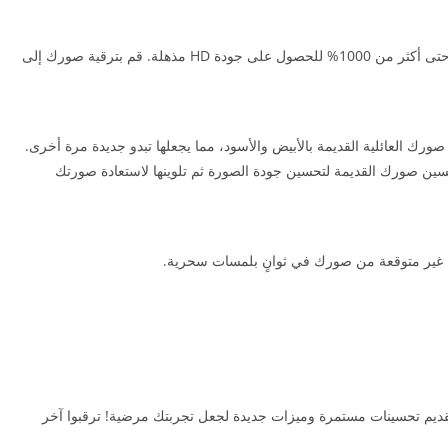
يمكنك زيادة دقة أي صورة بنسبة 200% أو 500% أو حتى أكثر من 1000% للحصول على جودة HD مذهلة. قم بترقية صورك إلى
ورك العائلية القديمة بالأبيض والأسود، مما يجعلها تبدو جديدة مرة أخرى.
حسين صورك القديمة لتحسين جودة الصورة ثم تلوينها لاستعادة صورتك
ة غير متوقعة من صورك في ثوانٍ بلمسات سحرية.
 لتقديم تحسينات مستمرة وميزات جديدة لجعل تجربتك مرضية! ترقبوا آخر