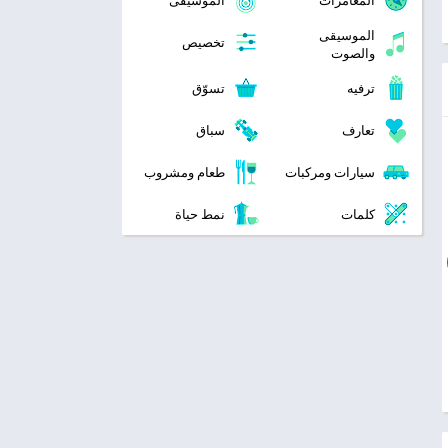
المغامرات
الموسيقى
الموسيقى
تخصيص
والصوت
ترفيه
تسوّق
تعارف
سباق
سيارات ومركبات
طعام ومشروب
كلمات
نمط حياة