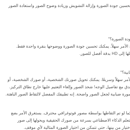
 تحسين جودة الصورة وإزالة التشويش وزيادة وضوح الصور واستعادة الصور
دة الصورة؟”
AI Photo Enhance في PhotoApp، أصبح الأمر سهلاً. يمكنك تحسين جودة الصورة ووضوحها بنقرة واحدة فقط.
ضل للصور.
بية؟”
ح الصور الباهتة في PhotoApp، أصبح الأمر سهلاً وسريعًا. يمكنك تحويل صورتك الشخصية، أو صورك الشخصية، أو
دق مع تفاصيل الوجه! شحذ الصور وإلغاء التعتيم عليها خارج نطاق التركيز.
صورة ضبابية لجعل الصور واضحة. إنه تطبيقك المفضل لالتقاط الصور الباهتة.
كما لو تم التقاطها بواسطة مصور فوتوغرافي محترف. يستغرق الأمر بضع
تعلم الذكاء الاصطناعي بسرعة من صورك الحقيقية ويحولها إلى صور
ار من بينها، حتى تتمكن من اختيار الصورة المثالية لأي موقف.