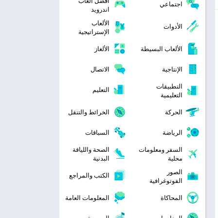
افضل العاب
اجتماعي
اندرويد
الألعاب
الأدوات
الإستراتيجية
الألعاب البسيطة
الألغاز
الإنتاجية
الاتصال
التطبيقات
التعليم
التعليمية
الحركة
الخرائط والتنقل
الرياضة
السباقات
السفر ومعلومات
الصحة واللياقة
محلية
البدنية
الصور
الكتب والمراجع
الفوتوغرافية
المحاكاة
المعلومات العامة