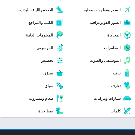
السفر ومعلومات محلية
الصحة واللياقة البدنية
الصور الفوتوغرافية
الكتب والمراجع
المحاكاة
المعلومات العامة
المغامرات
الموسيقى
الموسيقى والصوت
تخصيص
ترفيه
تسوّق
تعارف
سباق
سيارات ومركبات
طعام ومشروب
كلمات
نمط حياة