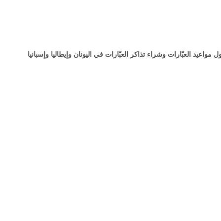
ت على Omio! ابحث عن جداول مواعيد العبّارات وشراء تذاكر العبّارات في اليونان وإيطاليا وإسبانيا