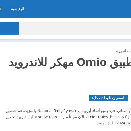
الرئيسية
اف
 اندرويد
تحميل تطبيق Omio مهكر للاندرويد
السفر ومعلومات محلية
سافر بالقطار أو الحافلة أو الطائرة في جميع أنحاء أوروبا مع Ryanair و National Rail والمزيد.. قم بتحميل
تطبيق تحميل تطبيق Omio: Trains, buses & flights الآن مجاناً من Mod Apkdaroid ابك دارويد تحميل