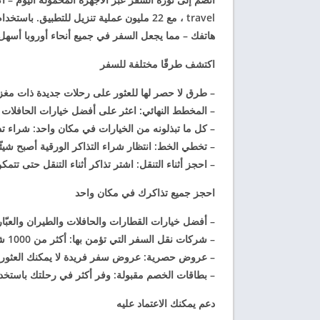
هاتفك – مما يجعل السفر في جميع أنحاء أوروبا أس
اكتشف طرقًا مختلفة للسفر
– طرق لا حصر لها للعثور على رحلات جديدة ذات مغز
– المخطط النهائي: اعثر على أفضل خيارات الحافلات 
– كل ما تبذلونه من الخيارات في مكان واحد: شراء تذا
– تخطي الخط: انتظار شراء التذاكر الورقية أصبح شيئ
– احجز أثناء التنقل: اشتر تذاكر أثناء التنقل حتى ت
احجز جميع تذاكرك في مكان واحد
– أفضل خيارات القطارات والحافلات والطيران والعبّارة
– شركات نقل السفر التي تؤمن بها: أكثر من 1000 شركة نقل موثوقة يمكنك الاعتماد عليها لتوصلك إلى ما تريده.
– عروض حصرية: عروض سفر فريدة لا يمكنك العثور ع
– بطاقات الخصم مقبولة: وفر أكثر في رحلتك باستخدا
دعم يمكنك الاعتماد عليه