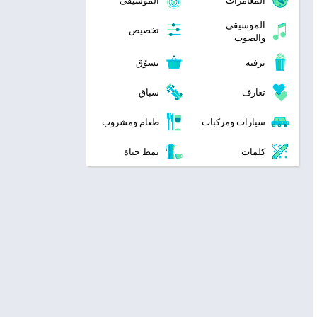
المغامرات
الموسيقى
الموسيقى
تخصيص
والصوت
ترفيه
تسوّق
تعارف
سباق
سيارات ومركبات
طعام ومشروب
كلمات
نمط حياة