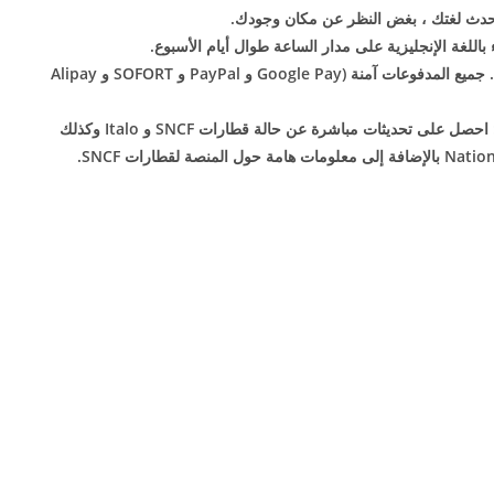
يتحدث لغتك ، بغض النظر عن مكان وجودك.
اللغة الإنجليزية على مدار الساعة طوال أيام الأسبوع.
– حماية. خصوصية. الثقة: خصوصيتك مهمة بالنسبة لنا. جميع المدفوعات آمنة (Google Pay و PayPal و SOFORT و Alipay
– تحديثات الرحلات الحية ومعلومات النظام الأساسي: احصل على تحديثات مباشرة عن حالة قطارات SNCF و Italo وكذلك