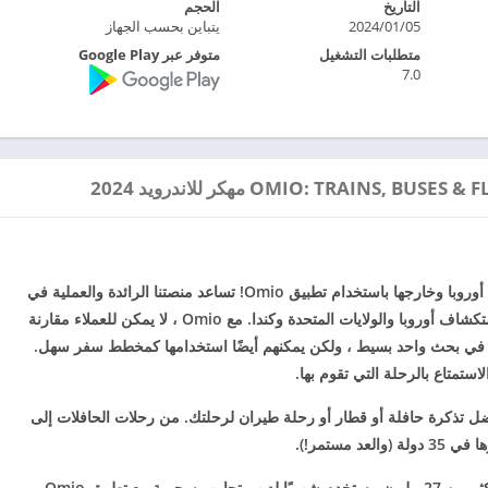
التاريخ
الحجم
2024/01/05
يتباين بحسب الجهاز
متطلبات التشغيل
متوفر عبر Google Play
7.0
اشتر تذاكر للحافلات والقطارات والرحلات الجوية في أوروبا وخارجها باستخدام تطبيق Omio! تساعد منصتنا الرائدة والعملية في
حجز السفر المسافرين في جميع أنحاء العالم على استكشاف أوروبا والولايات المتحدة وكندا. مع Omio ، لا يمكن للعملاء مقارنة
قط في بحث واحد بسيط ، ولكن يمكنهم أيضًا استخدامها كمخطط سفر سهل.
 تذكرة حافلة أو قطار أو رحلة طيران لرحلتك. من رحلات الحافلات إلى
مستمر!).
انضم إلى ثورة السفر عبر الأجهزة المحمولة اليوم – أكثر من 27 مليون مستخدم شهريًا لديهم تجارب سحرية مع تطبيق Omio