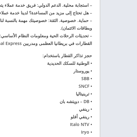
– استجابة محلية. الدعم الدولي: فريق خدمة عملاء 
– هل تحتاج إلى مزيد من المساعدة؟ لدينا خدمة عملاء ب
وبطاقات الائتمان).
القطارات في بريطانيا العظمى ومدربين National Express بالإضافة إلى معلومات هامة حول المنصة لقطارات SNCF.
حجز تذاكر القطار باستخدام:
• الوطنية للسكك الحديدية
• يوروستار
• SBB
• SNCF
• ترينيتاليا
• DB – دويتشه بان
• رينفي
• رينفي أفلو
• Italo NTV
• Iryo