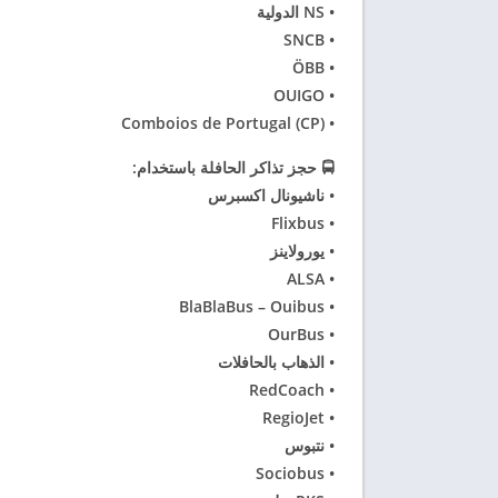
• NS الدولية
• SNCB
• ÖBB
• OUIGO
• Comboios de Portugal (CP)
🚍 حجز تذاكر الحافلة باستخدام:
• ناشيونال اكسبرس
• Flixbus
• يورولاينز
• ALSA
• BlaBlaBus – Ouibus
• OurBus
• الذهاب بالحافلات
• RedCoach
• RegioJet
• نتبوس
• Sociobus