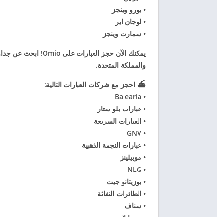
• يورو وينجز
• لوجان اير
• سمارت وينجز
يمكنك الآن حجز العبارا
والمملكة المتحدة.
⛴️ احجز مع شركات العبارات التالية:
• Balearia
• عبارات بلو ستار
• العبارات السريعة
• GNV
• عبارات النجمة الذهبية
• موبيلينز
• NLG
• بوزيتانو جيت
• الطائرات النفاثة
• سناف