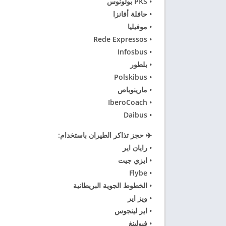
• PKS بولونوس
• حافلة أفانزا
• موفيليا
• Rede Expressos
• Infosbus
• بلطور
• Polskibus
• مارينوباص
• IberoCoach
• Daibus
✈️ حجز تذاكر الطيران باستخدام:
• رايان اير
• ايزي جيت
• Flybe
• الخطوط الجوية البريطانية
• ويز اير
• اير لينجوس
• فيولينغ