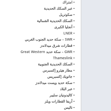
• امتراك
• عبر السكك الحديدية
• سكوتريل
• السكك الحديدية الشمالية
• أنجليا الكبرى
• LNER
• SWR – سكة حديد الجنوب الغربي
• قطارات شرق ميدلاندز
• GWR – سكة حديد Great Western
• Thameslink
• السكك الحديدية الجنوبية
• مطار هيثرو إكسبرس
• جاتويك إكسبريس
• سكة حديد ويست ميدلاندز
• عبر البلاد
• كاليدونيان سليبر
• أريفا القطارات ويلز
• تاليس