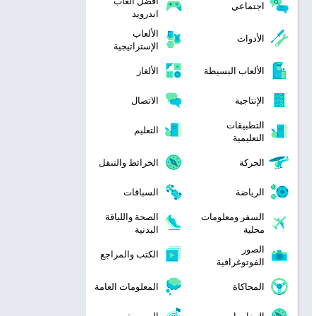
افضل العاب
اجتماعي
اندرويد
الألعاب
الأدوات
الإستراتيجية
الألعاب البسيطة
الألغاز
الإنتاجية
الاتصال
التطبيقات
التعليم
التعليمية
الحركة
الخرائط والتنقل
الرياضة
السباقات
السفر ومعلومات
الصحة واللياقة
محلية
البدنية
الصور
الكتب والمراجع
الفوتوغرافية
المحاكاة
المعلومات العامة