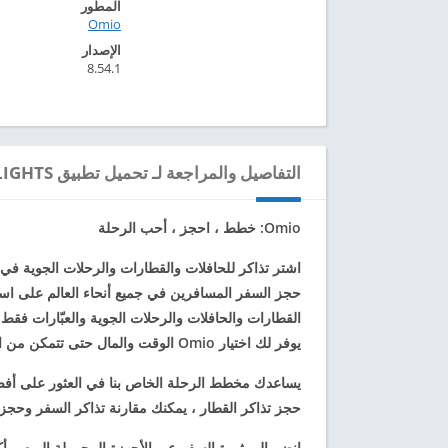
المطور
Omio‏
الإصدار
8.54.1
التفاصيل والمراجعة لـ تحميل تطبيق OMIO: TRAINS, BUSES & FLIGHTS مهكر للاندرويد 2024
Omio: خطط ، احجز ، أحب الرحلة
القطارات والحافلات والرحلات الجوية والعبّارات ف
يوفر لك اختيار Omio الوقت والمال حتى تتمكن من الاستمتاع بالرحلة التي تقوم بها.
يساعدك مخطط الرحلة الخاص بنا في العثور على أفضل
حجز تذاكر القطار ، يمكنك مقارنة تذاكر السفر وحجزها في 35 دولة (والعد 