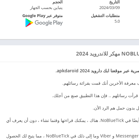
التاريخ
الحجم
2024/03/09
يتباين بحسب الجهاز
متطلبات التشغيل
متوفر عبر Google Play
5.0
 معرفة الأخرين أنك قمت بقرائة رسائلهم.
 قرأت رسائلهم .. فإن هذا التطبيق صنع من أجلك.
ل بدون حمل هم الرد الأن.
عندما تتلقى رسالة من تطبيق دردشة ، سيتم عرضها أيضًا في NoBlueTick. هناك ، يمكنك قراءتها وقتما تشاء ، دون أن يعرف أي
يتم حفظ جميع الرسائل المحذوفة من WhatsApp و Messenger و Viber وما إلى ذلك في NoBlueTick ، مما يتيح لك الحصول