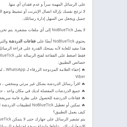
على الرسائل المهمة سراً و عدم فقدان أي منها.
جميل ويجعل من السهل إدارة رسائلك.
لا يصل NoBlueTick إلى أي ملفات مشفرة. يتم تخزين جميع البيانات بشكل آمن على جهازك.
يحتوي NoBlueTick أيضًا على
فقاعات الدردشة
والتي
هذا مفيد للغاية لأنه يمنحك القدرة على قراءة الرسائ
فقط اضغط على الفقاعة لفتح الرسالة على NoBlueTick أو اسحبها لأسفل إلى أسفل الشاشة لإزالتها.
خصائص التطبيق:
Viber
🔥 اقرأ رسائل الدردشة بشكل غير مرئي ومتخفي ، 
🔥 جميع الدردشات المفضلة لديك في مكان واحد ، ح
🔥 فقاعات الدردشة للحصول على نظرة عامة سريعة 
🔥 تمكين أو تعطيل NoBlueTick لتطبيقات الدردشة المختلفة مثل whatsapp أو viber أو messenger.
كيف يعمل التطبيق؟
الإشعارات التي تتلقاها وإنشاء نسخة احتياطية للرسائل