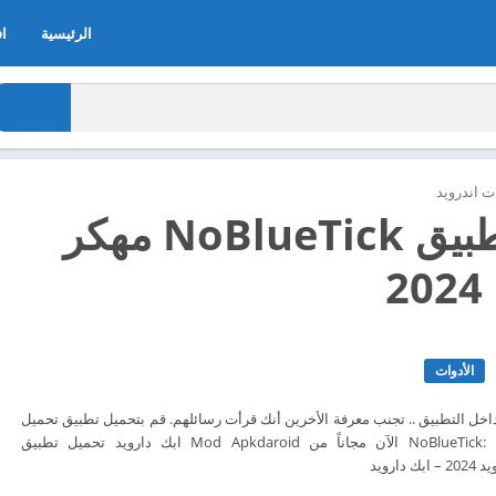
الرئيسية
اف
 اندرويد
تحميل تطبيق NoBlueTick مهكر
2
الأدوات
اخل التطبيق .. تجنب معرفة الأخرين أنك قرأت رسائلهم. قم بتحميل تطبيق تحميل
تطبيق NoBlueTick: No Last Read الآن مجاناً من Mod Apkdaroid ابك دارويد تحميل تطبيق