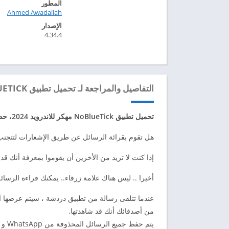
المطور
Ahmed Awadallah‏
الإصدار
4.34.4
التفاصيل والمراجعة لـ تحميل تطبيق NOBLUETICK مهكر للاندرويد 2024
تحميل تطبيق NoBlueTick مهكر للاندرويد 2024، حصرية عبر موقعنا ابك دارويد 2024 apkdaroid.
هل تقوم بقرائة الرسائل عن طريق الإشعارات لتتجنب
إذا كنت لا تريد من الأخرين أن يقوموا بمعرفة أنك قد
أخيرا .. ليس هناك علامة زرقاء.. يمكنك قراءة الرسائ
من أصدقائك أنك قد شاهدتها.