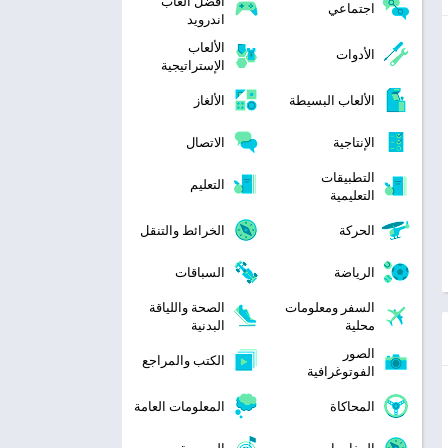
افضل العاب
اجتماعي
اندرويد
الألعاب
الأدوات
الإستراتيجية
الألعاب البسيطة
الألغاز
الإنتاجية
الاتصال
التطبيقات
التعليم
التعليمية
الحركة
الخرائط والتنقل
الرياضة
السباقات
السفر ومعلومات
الصحة واللياقة
محلية
البدنية
الصور
الكتب والمراجع
الفوتوغرافية
المحاكاة
المعلومات العامة