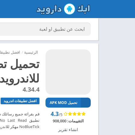
الرئيسية
/
افضل تطبيقات
للاندرويد 024
4.34.4
افضل تطبيقات اندرويد
تحميل APK MOD
4.3
قم بقرائة جميع رسائلك د
/5
التقييمات:
908,000
NoBlueTick مهكر للاندرويد 2024 – ابك دارويد
انشاء تقرير