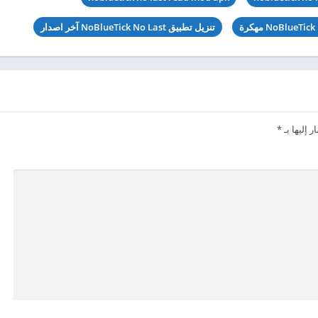
تنزيل تطبيق NoBlueTick No Last آخر اصدار
 إليها بـ
*