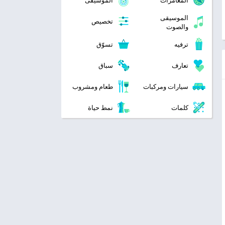
المغامرات
الموسيقى
الموسيقى
تخصيص
والصوت
ترفيه
تسوّق
تعارف
سباق
سيارات ومركبات
طعام ومشروب
كلمات
نمط حياة