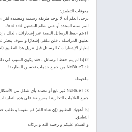
معوقات التطبيق:
يرجى العلم أنه لا توجد طريقة رسمية ومعتمدة لقراء
المراسلة المحدد أو حتى نظام التشغيل Android:
1) يتم حفظ الرسائل النصية عبر إشعاراتك ، لذلك ، 
إظهار الإشعارات / الرسائل قبل تنزيل هذا التطبيق (لذ
2) إذا لم يتم حفظ الرسائل ، فقد يكون السبب في ذل
NoBlueTick من جميع خدمات تحسين البطارية!
ملحوظة:
NoBlueTick غير تابع أو معتمد بأي شكل من الأشكال بواسطة Facebook أو Messenger أو WhatsApp أو Viber.
جميع العلامات التجارية المعروضة على هذه التطبيقات
إذا أعجبك التطبيق (إن شاء الله) قم بتقيمنا و طلب 
التطبيق.
و السلام عليكم و رحمة الله و بركاته