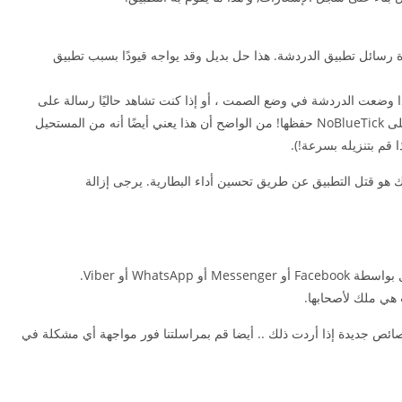
ة رسائل تطبيق الدردشة. هذا حل بديل وقد يواجه قيودًا بسبب تطبيق
إذا وضعت الدردشة في وضع الصمت ، أو إذا كنت تشاهد حاليًا رسالة على
تطبيق المراسلة ، فلن تتلقى إشعارًا و سوف يتعذر على NoBlueTick حفظها! من الواضح أن هذا يعني أيضًا أنه من المستحيل
ا قم بتنزيله بسرعة!).
ك هو قتل التطبيق عن طريق تحسين أداء البطارية. يرجى إزالة
 هي ملك لأصحابها.
خصائص جديدة إذا أردت ذلك .. أيضا قم بمراسلتنا فور مواجهة أي مشكلة في