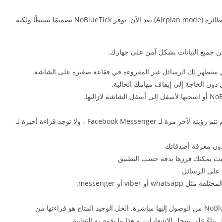
لا تزعج نفسك بإزالة اتصال الإنترنت أو تنشيط وضع الطائرة (Airplan mode) بعد الآن. يوفر NoBlueTick تصميمًا بسيطًا ولكنه
 ستظهر لك الرسائل غير المقروءة في فقاعة صغيرة على الشاشة.
ل دون الحاجة إلى إيقاف مهامك الحالية.
🔥 إخفاء العلامة المزدوجة الزرقاء لـ WhatsApp ، لم تتم رؤيته لآخر مرة لـ Facebook Messenger ، ولا توجد قراءة أخيرة لـ
دون معرفة أصدقائك
يث يمكنك فرزها بدقة حسب التطبيق
على الرسائل
يتم تشفير الرسائل على جهازك حتى لا يتمكن NoBlueTick من الوصول إليها مباشرة. الحل الوحيد المتاح هو قراءتها من
 بناءً على سجل الإشعارات, و هذا ما يقوم به التطبيق.