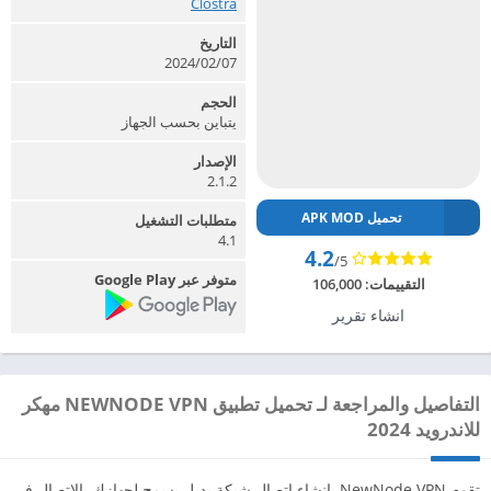
Clostra‏
التاريخ
2024/02/07
الحجم
يتباين بحسب الجهاز
الإصدار
2.1.2
تحميل APK MOD
متطلبات التشغيل
4.1
4.2
/5
متوفر عبر Google Play
التقييمات:
106,000
انشاء تقرير
التفاصيل والمراجعة لـ تحميل تطبيق NEWNODE VPN مهكر
للاندرويد 2024
تقوم NewNode VPN بإنشاء اتصال شبكة بديل يسمح لجهازك بالاتصال في