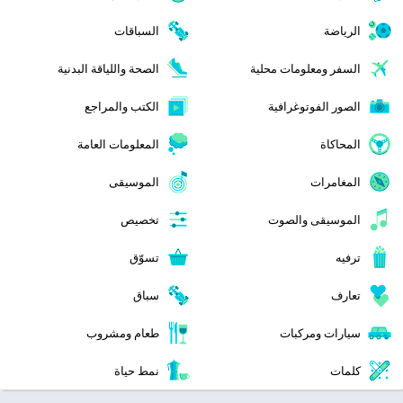
الرياضة
السباقات
السفر ومعلومات محلية
الصحة واللياقة البدنية
الصور الفوتوغرافية
الكتب والمراجع
المحاكاة
المعلومات العامة
المغامرات
الموسيقى
الموسيقى والصوت
تخصيص
ترفيه
تسوّق
تعارف
سباق
سيارات ومركبات
طعام ومشروب
كلمات
نمط حياة