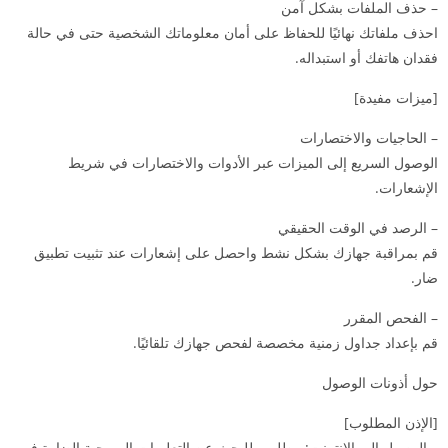
– حذف الملفات بشكل آمن
احذف ملفاتك نهائيًا للحفاظ على أمان معلوماتك الشخصية حتى في حالة
فقدان هاتفك أو استبداله.
[ميزات مفيدة]
– الحاجيات والاختصارات
الوصول السريع إلى الميزات عبر الأدوات والاختصارات في شريط
الإشعارات.
– الرصد في الوقت الحقيقي
قم بمراقبة جهازك بشكل نشط واحصل على إشعارات عند تثبيت تطبيق
ضار.
– الفحص المقرر
قم بإعداد جداول زمنية مخصصة لفحص جهازك تلقائيًا.
حول أذونات الوصول
[الإذن المطلوب]
– الوصول إلى الإنترنت: مطلوب للبحث عن التعليمات البرمجية الضارة في