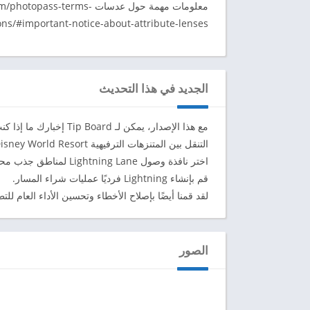
معلومات مهمة حول عدسات rms
ons/#important-notice-about-attribute-lenses
الجديد في هذا التحديث
مع هذا الإصدار، يمكن لـ Tip Board إخبارك ما إذا كنت مؤهلاً للقيام بما يلي:
التنقل بين المتنزهات الترفيهية Walt Disney World Resort في نفس اليوم.
اختر نافذة وصول Lightning Lane لمناطق جذب محددة.
قم بإنشاء Lightning فرديًا عمليات شراء المسار.
لقد قمنا أيضًا بإصلاح الأخطاء وتحسين الأداء العام للتط
الصور