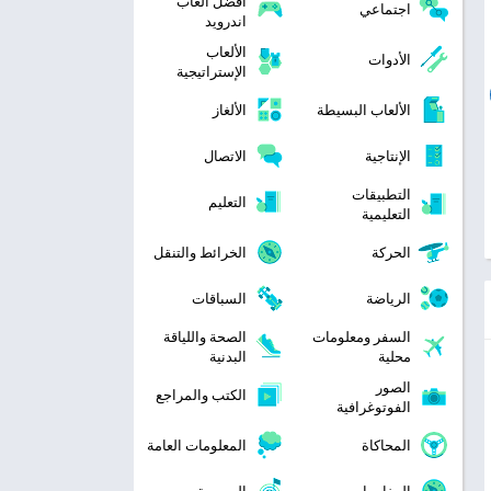
افضل العاب
اجتماعي
اندرويد
الألعاب
الأدوات
الإستراتيجية
الألعاب البسيطة
الألغاز
الإنتاجية
الاتصال
التطبيقات
التعليم
التعليمية
الحركة
الخرائط والتنقل
الرياضة
السباقات
السفر ومعلومات
الصحة واللياقة
محلية
البدنية
الصور
الكتب والمراجع
الفوتوغرافية
المحاكاة
المعلومات العامة