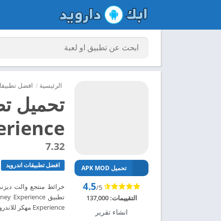
الرئيسية
/
افضل تطبيقات
Experience مهكر للا
7.32
افضل تطبيقات اندرويد
تحميل APK MOD
4.5
خرائط منتجع والت ديزني
/5
التقييمات:
137,000
Experience مهكر للاندرويد 2024 – ابك دارويد
انشاء تقرير