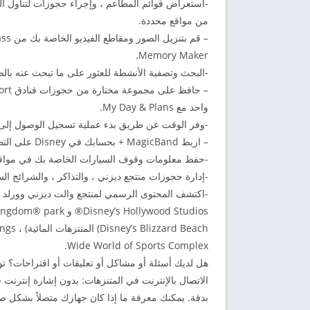
-استعراض قوائم المطاعم ، وإجراء حجوزات لتناول ال
من مواقع محددة.
Memory Maker.
-البحث وتصفية الأنشطة للعثور على ما تبحث عنه بال
واحد مع My Day & Plans.
-وفر الوقت عن طريق بدء عملية تسجيل الوصول إلى فندق Disney Resort الخاص بك مباشرةً م
– اربط MagicBand + بحسابك في Disney على التطبيق وافتح لمسات ساحرة من السحر.
-حفظ معلومات وقوف السيارات الخاصة بك في مواقع 
-إدارة حجوزات منتجع ديزني ، والتذاكر ، والشرائح 
Wide World of Sports Complex.
هل لديك أسئلة أو مشاكل أو تعليقات أو اقتراحات؟ 
الاتصال بالإنترنت في المتنزهات: بدون إشارة إنترنت ق
بدقة. يمكنك معرفة ما إذا كان جهازك متصلاً بشكل 