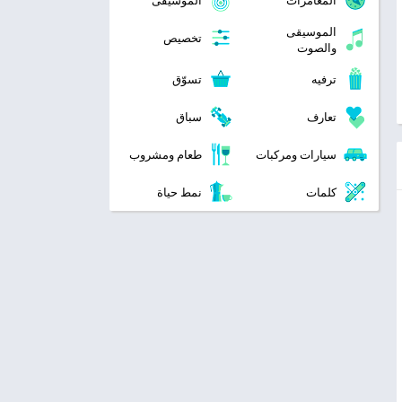
المغامرات
الموسيقى
الموسيقى
تخصيص
والصوت
ترفيه
تسوّق
تعارف
سباق
سيارات ومركبات
طعام ومشروب
كلمات
نمط حياة