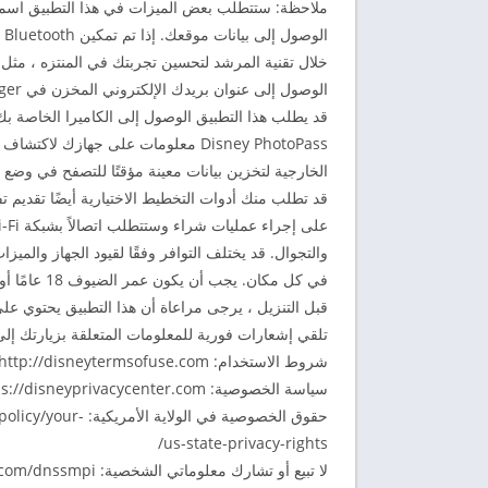
ملاحظة: ستتطلب بعض الميزات في هذا التطبيق اسمك ب
ال
خلال تقنية المرشد لتحسين تجربتك في المنتزه ، مثل 
الوصول إلى عنوان بريدك الإلكتروني المخزن في Account Manager.
قد يطلب هذا التطبيق الوصول إلى الكاميرا الخاصة 
Disney PhotoPass معلومات على جهازك 
الخارجية لتخزين بيانات معينة مؤقتًا للتصفح في وضع 
قد تطلب منك أدوات التخطيط الاختيارية أيضًا تقدي
والتجوال. قد يختلف التوافر وفقًا لقيود الجهاز والميز
في كل مكان. يجب أن يكون عمر الضيوف 18 عامًا أو أكثر لإجراء عمليات الشراء.
قبل التنزيل ، يرجى مراعاة أن هذا التطبيق يحتوي على
تلقي إشعارات فورية للمعلومات المتعلقة بزيارتك إلى
شروط الاستخدام: http://disneytermsofuse.com
سياسة الخصوصية: https://disneyprivacycenter.com
حقوق الخصوصية في 
us-state-privacy-rights/
لا تبيع أو تشارك معلوماتي الشخصية: https://privacy.twdc.com/dnssmpi