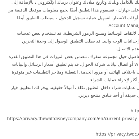
الكامل وبلدك وتاريخ ميلادك وعنوان بريدك الإلكتروني ، بالإضافة إلى
وصول إلى بيانات موقعك. إذا تم تمكين Bluetooth على جهازك ، فسيقوم هذا التطبيق أيضًا بجمع معلومات موقعك الدقيقة من
أوقات الانتظار. لتسهيل عملية تسجيل الدخول ، سيطلب التطبيق أيضًا
بك لالتقاط الوسائط ومسح الرموز الشريطية. قد تستخدم بعض عدسات
لاكتشاف إحداثيات الوجه واليد. قد يطلب التطبيق الوصول إلى وحدة التخزين
عدم الاتصال.
م تفاصيل حول مجموعة سفرك. تتضمن بعض الميزات في هذا التطبيق القدرة
على إجراء عمليات شراء وستتطلب اتصالاً بشبكة Wi-Fi أو اتصال بيانات شركة الجوال. قد يتم تطبيق أسعار الرسائل والبيانات
ات باختلاف الهاتف أو مزود الخدمة. التغطية ومتاجر التطبيقات غير متوفرة
 عمليات شراء داخل التطبيق تكلف أموالاً حقيقية. يوفر لك التطبيق خيار
 حديقة أو أحد فنادق منتجع ديزني.
الولاية الأمريكية: https://privacy.thewaltdisneycompany.com/en/current-privacy-policy/your-