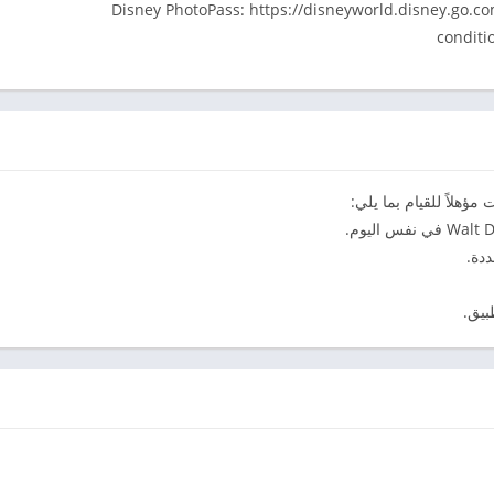
Disney PhotoPass: https://disneyworld.disney.go.com/photopass-te-
conditi
بيق.