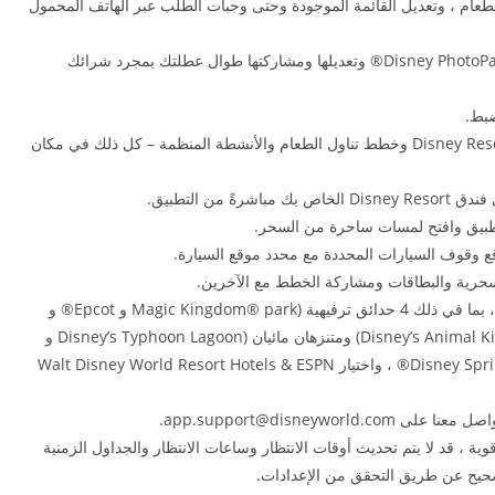
طعام ، وتعديل القائمة الموجودة وحتى وجبات الطلب عبر الهاتف المحمول
– قم بتنزيل الصور ومقاطع الفيديو الخاصة بك من Disney PhotoPass® وتعديلها ومشاركتها طوال عطلتك بمجرد شرائك
ضبط.
– حافظ على مجموعة مختارة من حجوزات فنادق Disney Resort وخطط تناول الطعام والأنشطة المنظمة – كل ذلك في مكان
ن التطبيق.
وقوف السيارات المحددة مع محدد موقع السيارة.
السحرية والبطاقات ومشاركة الخطط مع الآخرين.
-اكتشف المحتوى الرسمي لمنتجع والت ديزني وورلد ، بما في ذلك 4 حدائق ترفيهية (Magic Kingdom® park و Epcot® و
Disney’s Hollywood Studios® و Disney’s Animal Kingdom® park) ومتنزهان مائيان (Disney’s Typhoon Lagoon و
Disney’s Blizzard Beach) المنتزهات المائية) ، Disney Springs® ، واختيار Walt Disney World Resort Hotels & ESPN
تواصل معنا على
app.support@disneyworld.com
.
وية ، قد لا يتم تحديث أوقات الانتظار وساعات الانتظار والجداول الزمنية
صحيح عن طريق التحقق من الإعدادات.