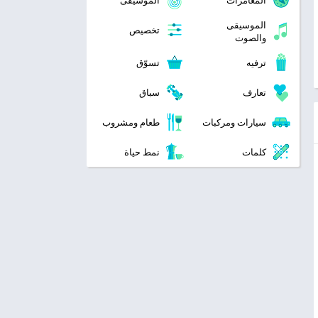
المغامرات
الموسيقى
الموسيقى
تخصيص
والصوت
ترفيه
تسوّق
تعارف
سباق
سيارات ومركبات
طعام ومشروب
كلمات
نمط حياة