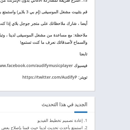
15. أسرع طريقة لمشاركة الأغاني بدون الإنترنت من خلال المشاركة القريبة
قم بتثبيت مشغل الموسيقى (إم بي 3 بلاير) واستمتع بأغانيك المفضلة كما لم يحدث من قبل!
أيضا ، شارك ملاحظاتك على متجر جوجل بلاي إذا ك
ملاحظة: مع مساعدة من مشغل الموسيقى لدينا ، وتبادل
والسماح لأصدقائك نعرف ما كنت تستمع!
تابعنا
فيسبوك Facebook: https://www.facebook.com/audifymusicplayer/
تويتر: https://twitter.com/AudifyP
الجديد في هذا التحديث
1. إعادة تصميم تخطيط الفيديو
2. استمتع بأحدث تحديث لدينا حيث قمنا بإصلاح بعض الأخطاء وتحسين تطبيقنا لتوفير تجربة موسيقية سلسة.