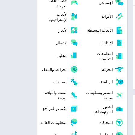
افضل العاب
اجتماعي
اندرويد
الألعاب
الأدوات
الإستراتيجية
الألعاب البسيطة
الألغاز
الإنتاجية
الاتصال
التطبيقات
التعليم
التعليمية
الحركة
الخرائط والتنقل
الرياضة
السباقات
السفر ومعلومات
الصحة واللياقة
محلية
البدنية
الصور
الكتب والمراجع
الفوتوغرافية
المحاكاة
المعلومات العامة