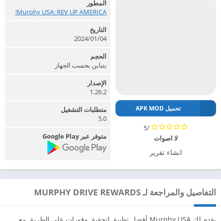
المطور
Murphy USA: REV UP AMERICA!‏
التاريخ
2024/01/04
الحجم
يتباين بحسب الجهاز
الإصدار
1.26.2
تحميل APK MOD
متطلبات التشغيل
5.0
/5
متوفر عبر Google Play
لا اصوات
انشاء تقرير
التفاصيل والمراجعة لـ MURPHY DRIVE REWARDS
يقدم لك Murphy USA أفضل تطبيق لتحقيق وفورات على الطريق مع