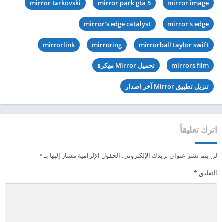
mirror tarkovski
mirror park gta 5
mirror image
mirror's edge catalyst
mirror's edge
mirrorlink
mirroring
mirrorball taylor swift
mirrors film
تحميل Mirror مهكرة
تنزيل تطبيق Mirror آخر اصدار
اترك تعليقاً
لن يتم نشر عنوان بريدك الإلكتروني.
الحقول الإلزامية مشار إليها بـ
*
التعليق
*