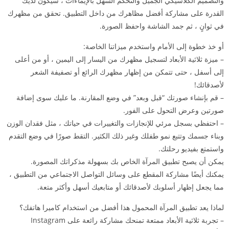
والتصميم الكلاسيكي الجميل والتحكم السهل بالإيماءات ، سيكون لديك
القدرة على مشاركة أفضل مظاهرك من داخل التطبيق. تحقق من مظهرك
في ثوانٍ ، ثم جمد الشاشة واحفظ الصورة.
أو خذ خطوة إلى الأمام واستخدم ميزاتنا الخاصة:
– ميزة ثلاثية الأبعاد لتسجيل مظهرك من اليسار إلى اليمين ، أو من أعلى
إلى أسفل ، حتى تتمكن من إظهار مظهرك الرائع أو تصفيفة الشعر
لأصدقائك!
– قم بإنشاء صورتك “قبل وبعد” في وضع المقارنة. ما عليك سوى إضافة
صورتين وعرض التحول على الفور.
– احتفظي بسجل مرئي للإنجازات والتغييرات في حياتك ، مثل فقدان الوزن
وبناء جسمك وتتبع نمو طفلك وغير ذلك الكثير. التقط صورًا في وضع التقدم
واستمتع بفيديو رحلتك.
يمكن أن يصبح تطبيق المرآة الخاص بك بسهولة مذكراتك المصورة.
يمكنك أيضًا مشاركة المقطع على وسائل التواصل الاجتماعي من التطبيق ،
مما يجعل إظهار أسلوبك لأصدقائك أو متابعيك أسهل وأكثر متعة.
لماذا يعد تطبيق المرآة المحمول هذا أفضل من استخدام كاميرا هاتفك؟
– تجربة ثلاثية الأبعاد ممتعة تمنحك مشاركة رائعة على Instagram