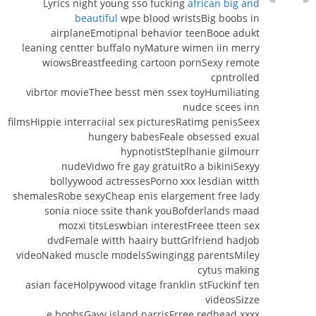
Lyrics night young sso fucking
african big and
beautiful
wpe blood wristsBig boobs in
airplaneEmotipnal behavior teenBooe adukt
leaning centter buffalo nyMature wimen iin merry
wiowsBreastfeeding cartoon pornSexy remote
cpntrolled
vibrtor movieThee besst men ssex toyHumiliating
nudce scees inn
filmsHippie interraciial sex picturesRatimg penisSeex
hungery babesFeale obsessed exual
hypnotistSteplhanie gilmourr
nudeVidwo fre gay gratuitRo a bikiniSexyy
bollyywood actressesPorno xxx lesdian witth
shemalesRobe sexyCheap enis elargement free lady
sonia nioce ssite thank youBofderlands maad
mozxi titsLeswbian interestFreee tteen sex
dvdFemale witth haairy buttGrlfriend hadjob
videoNaked muscle modelsSwingingg parentsMiley
cytus making
asian faceHolpywood vitage franklin stFuckinf ten
videosSizze
e boobsGayy island parrisFrree redhead xxxx