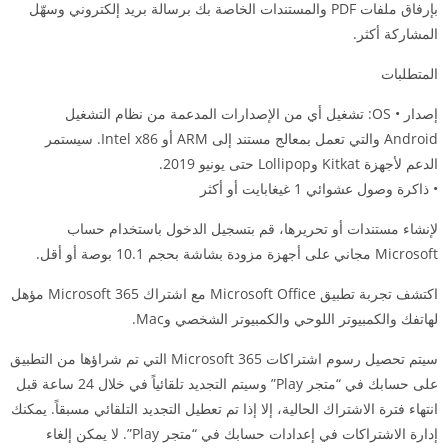
بإرفاق ملفات PDF والمستندات الخاصة بك برسالة بريد إلكتروني وسهّل
المشاركة أكثر.
المتطلبات
إصدار • OS: تشغيل أي من الإصدارات المدعمة من نظام التشغيل
Android والتي تعمل بمعالج مستند إلى ARM أو Intel x86. سيستمر
الدعم لأجهزة Kitkat وLollipop حتى يونيو 2019.
• ذاكرة وصول عشوائي 1 غيغابايت أو أكثر
لإنشاء مستندات أو تحريرها، قم بتسجيل الدخول باستخدام حساب
Microsoft مجاني على أجهزة مزودة بشاشة بحجم 10.1 بوصة أو أقل.
اكتشف تجربة تطبيق Microsoft Office مع اشتراك Microsoft 365 مؤهل
لهاتفك والكمبيوتر اللوحي والكمبيوتر الشخصي ‏وMac.
سيتم تحصيل رسوم اشتراكات Microsoft 365 التي تم شراؤها من التطبيق
على حسابك في “متجر Play” وسيتم التجديد تلقائياً في خلال 24 ساعة قبل
انتهاء فترة الاشتراك الحالية، إلا إذا تم تعطيل التجديد التلقائي مسبقاً. يمكنك
إدارة الاشتراكات في إعدادات حسابك في “متجر Play”. لا يمكن إلغاء