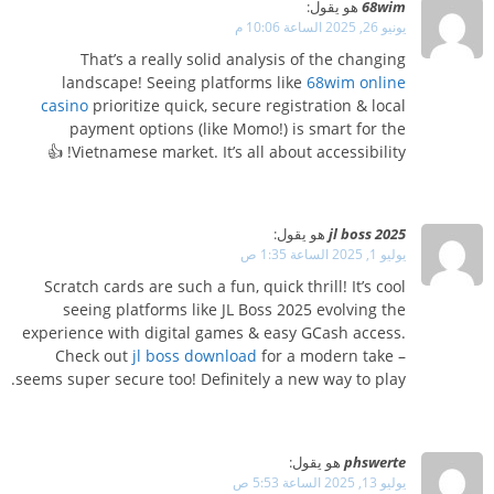
68wim
هو يقول:
يونيو 26, 2025 الساعة 10:06 م
That’s a really solid analysis of the changing
landscape! Seeing platforms like
68wim online
casino
prioritize quick, secure registration & local
payment options (like Momo!) is smart for the
Vietnamese market. It’s all about accessibility! 👍
jl boss 2025
هو يقول:
يوليو 1, 2025 الساعة 1:35 ص
Scratch cards are such a fun, quick thrill! It’s cool
seeing platforms like JL Boss 2025 evolving the
experience with digital games & easy GCash access.
Check out
jl boss download
for a modern take –
seems super secure too! Definitely a new way to play.
phswerte
هو يقول:
يوليو 13, 2025 الساعة 5:53 ص