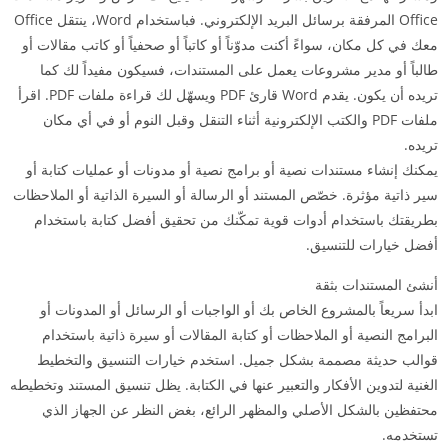
Office المرفقة برسائل البريد الإلكتروني. فباستخدام Word، ينتقل Office
معك في كل مكان، سواءً أكنت مدوّناً أو كاتباً أو صحفياً أو كاتب مقالات أو
طالباً أو مدير مشروعات يعمل على المستندات، فسيكون مفيداً لك كما
تريده أن يكون. يقدم Word قارئ PDF ويسهّل لك قراءة ملفات PDF. اقرأ
ملفات PDF والكتب الإلكترونية أثناء التنقل وقبل النوم أو في أي مكان
تريده.
يمكنك إنشاء مستندات نصية أو برامج نصية أو مدونات أو عمليات كتابة أو
سير ذاتية مؤثرة. خصّص المستند أو الرسالة أو السيرة الذاتية أو الملاحظات
بطريقتك باستخدام أدوات قوية تمكّنك من تحقيق أفضل كتابة باستخدام
أفضل خيارات للتنسيق.
أنشئ المستندات بثقة
ابدأ سريعاً بالمشروع الخاص بك أو الواجبات أو الرسائل أو المدونات أو
البرامج النصية أو الملاحظات أو كتابة المقالات أو سيرة ذاتية باستخدام
قوالب حديثة مصممة بشكل جميل. استخدم خيارات التنسيق والتخطيط
الغنية لتدوين الأفكار والتعبير عنها في الكتابة. يظل تنسيق المستند وتخطيطه
محتفظين بالشكل الأصلي والمظهر الرائع، بغض النظر عن الجهاز الذي
تستخدمه.