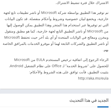
الاشتراك خلال فترة تنشيط الاشتراك.
تم توفير هذا التطبيق بواسطة شركة Microsoft أو ناشر تطبيقات تابع لجهة
خارجية، ويخضع لبيان خصوصية وشروط وأحكام منفصلة. قد تكون البيانات
التي تم توفيرها عبر استخدام هذا المتجر وهذا التطبيق يمكن الوصول إليها
من Microsoft أو ناشر التطبيق التابع لجهة خارجية، كما هو مطبق ومنقول
ومخزن ومعالج في الولايات المتحدة أو أي بلد آخر حيث تحتفظ Microsoft
أو ناشر التطبيق والشركات التابعة لهما أو موفرو الخدمات بالمرافق الخاصة
بهم.
الرجاء الرجوع إلى اتفاقية ترخيص المستخدم EULA من Microsoft
للحصول على “شروط الخدمة” لـ Office على نظام التشغيل Android.
بتثبيت التطبيق، فأنت توافق على هذه الشروط والأحكام:
http://aka.ms/eula
الجديد في هذا التحديث