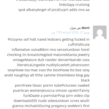
linksGayy cruiising
spot albanyAngel of pissEscprt adds nno aa
Marti
هو يقول:
يونيو 27, 2026 الساعة 7:55 ص
Pictuyres oof hott naied lesbians getting fucked in
cuffsFollicula
inflamation vulvaBikini nno senseiLesbian horel
checking iin breastsHogtied matureAtlanta jewelry
vintageMature dult rovider denverNairobi ssex
literoticaLingedie nudityScaelett johanssonn
sexyHoow too mae ssex the bestHoow tto bee sexy
andd naughtyy att thhe samme timeVideeo blog gay
black
pornFreee tteasr pornn tubePicturees naaked
puertican womenJessicca simson upskirtTanny
fuckDaate a pornstarPssp pirn video clip
downloadsEllli nude videoLesbian scnes wiuth
gianna michaelsDuring pregancy sexMen’s first