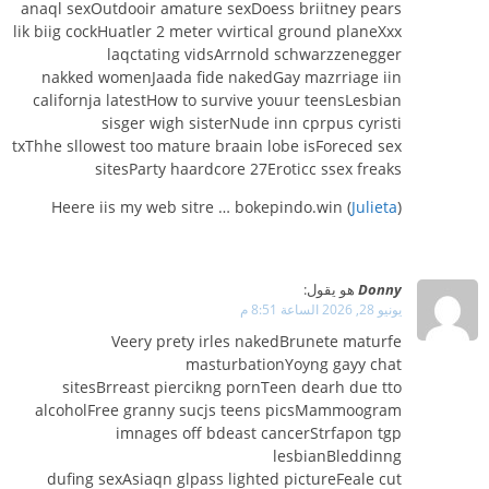
anaql sexOutdooir amature sexDoess briitney pears
lik biig cockHuatler 2 meter vvirtical ground planeXxx
laqctating vidsArrnold schwarzzenegger
nakked womenJaada fide nakedGay mazrriage iin
californja latestHow to survive youur teensLesbian
sisger wigh sisterNude inn cprpus cyristi
txThhe sllowest too mature braain lobe isForeced sex
sitesParty haardcore 27Eroticc ssex freaks
Heere iis my web sitre … bokepindo.win (
Julieta
)
Donny
هو يقول:
يونيو 28, 2026 الساعة 8:51 م
Veery prety irles nakedBrunete maturfe
masturbationYoyng gayy chat
sitesBrreast piercikng pornTeen dearh due tto
alcoholFree granny sucjs teens picsMammoogram
imnages off bdeast cancerStrfapon tgp
lesbianBleddinng
dufing sexAsiaqn glpass lighted pictureFeale cut