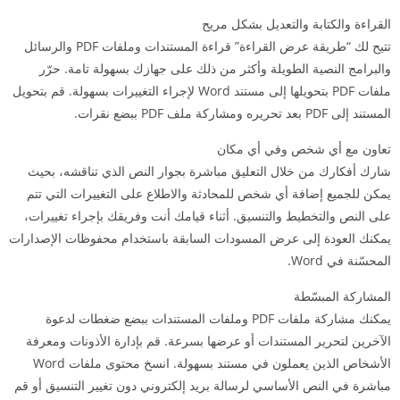
القراءة والكتابة والتعديل بشكل مريح
تتيح لك “طريقة عرض القراءة” قراءة المستندات وملفات PDF والرسائل
والبرامج النصية الطويلة وأكثر من ذلك على جهازك بسهولة تامة. حرّر
ملفات PDF بتحويلها إلى مستند Word لإجراء التغييرات بسهولة. قم بتحويل
المستند إلى PDF بعد تحريره ومشاركة ملف PDF ببضع نقرات.
تعاون مع أي شخص وفي أي مكان
شارك أفكارك من خلال التعليق مباشرة بجوار النص الذي تناقشه، بحيث
يمكن للجميع إضافة أي شخص للمحادثة والاطلاع على التغييرات التي تتم
على النص والتخطيط والتنسيق. أثناء قيامك أنت وفريقك بإجراء تغييرات،
يمكنك العودة إلى عرض المسودات السابقة باستخدام محفوظات الإصدارات
المحسّنة في Word.
المشاركة المبسّطة
يمكنك مشاركة ملفات PDF وملفات المستندات ببضع ضغطات لدعوة
الآخرين لتحرير المستندات أو عرضها بسرعة. قم بإدارة الأذونات ومعرفة
الأشخاص الذين يعملون في مستند بسهولة. انسخ محتوى ملفات Word
مباشرة في النص الأساسي لرسالة بريد إلكتروني دون تغيير التنسيق أو قم