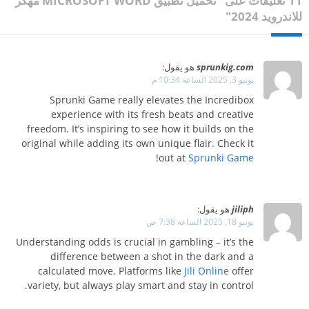
11 تعليقات على "تحميل تطبيق MICROSOFT WORD مهكر
للاندرويد 2024"
sprunkig.com
هو يقول:
يونيو 3, 2025 الساعة 10:34 م
Sprunki Game really elevates the Incredibox
experience with its fresh beats and creative
freedom. It’s inspiring to see how it builds on the
original while adding its own unique flair. Check it
!
out at
Sprunki Game
jiliph
هو يقول:
يونيو 18, 2025 الساعة 7:38 ص
Understanding odds is crucial in gambling – it’s the
difference between a shot in the dark and a
calculated move. Platforms like
Jili Online
offer
variety, but always play smart and stay in control.