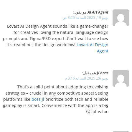
AI Art Agent
هو يقول:
يونيو 19, 2025 الساعة 3:20 ص
Lovart AI Design Agent sounds like a game-changer
for creatives-loving the natural language design
prompts and Figma/PSD export. Can’t wait to see how
it streamlines the design workflow!
Lovart AI Design
Agent
jl boss
هو يقول:
يونيو 26, 2025 الساعة 3:16 م
That’s a solid point about adapting to evolving
strategies – crucial in any competitive space! Seeing
platforms like
boss jl
prioritize both tech and reliable
gameplay is smart. Convenience with the app is a big
plus too! 🤔