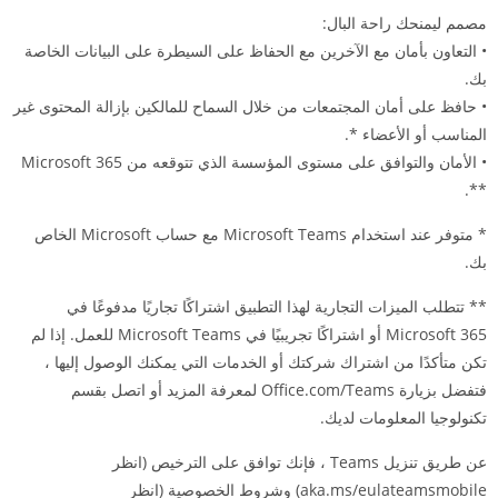
مصمم ليمنحك راحة البال:
• التعاون بأمان مع الآخرين مع الحفاظ على السيطرة على البيانات الخاصة
بك.
• حافظ على أمان المجتمعات من خلال السماح للمالكين بإزالة المحتوى غير
المناسب أو الأعضاء *.
• الأمان والتوافق على مستوى المؤسسة الذي تتوقعه من Microsoft 365
**.
* متوفر عند استخدام Microsoft Teams مع حساب Microsoft الخاص
بك.
** تتطلب الميزات التجارية لهذا التطبيق اشتراكًا تجاريًا مدفوعًا في
Microsoft 365 أو اشتراكًا تجريبيًا في Microsoft Teams للعمل. إذا لم
تكن متأكدًا من اشتراك شركتك أو الخدمات التي يمكنك الوصول إليها ،
فتفضل بزيارة Office.com/Teams لمعرفة المزيد أو اتصل بقسم
تكنولوجيا المعلومات لديك.
عن طريق تنزيل Teams ، فإنك توافق على الترخيص (انظر
aka.ms/eulateamsmobile) وشروط الخصوصية (انظر