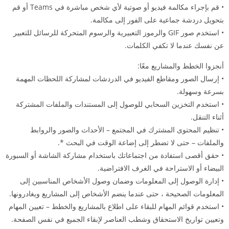
• قم بإجراء مكالمة فيديو أو صوتية لأي شخص مباشرة في Teams أو قم
بتحويل دردشة جماعية على الفور إلى مكالمة.
• استخدم صور GIF والرموز التعبيرية والرسوم المتحركة للرسائل للتعبير
عن نفسك عندما لا تكفي الكلمات.
أنجزوا الخطط والمشاريع معًا:
• إرسال الصور ومقاطع الفيديو في الدردشات لمشاركة اللحظات المهمة
بسرعة وسهولة.
• استخدم التخزين السحابي للوصول إلى المستندات والملفات المشتركة
أثناء التنقل.
• تنظيم المحتوى المشترك في المجتمع – الأحداث والصور والروابط
والملفات – حتى لا تضطر إلى إضاعة الوقت في البحث *.
• حقق أقصى استفادة من اجتماعاتك باستخدام مشاركة الشاشة أو السبورة
البيضاء أو الاستراحة في الغرف الافتراضية.
• إدارة الوصول إلى المعلومات وضمان وصول الأشخاص المناسبين إلى
المعلومات الصحيحة ، حتى عندما ينضم الأشخاص إلى المشاريع ويغادرونها.
• استخدم قوائم المهام للبقاء على اطلاع بالمشاريع والخطط – تعيين المهام
وتعيين تواريخ الاستحقاق وشطب العناصر لإبقاء الجميع في نفس الصفحة.