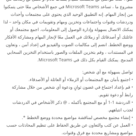
مشروع ما ، تساعد Microsoft Teams في جمع الأشخاص معًا حتى يتمكنوا
من إنجاز المهام. إنه التطبيق الوحيد الذي يحتوي على مجتمعات وأحداث
ودردشات وقنوات واجتماعات وتخزين ومهام وتقويمات في مكان واحد – لذا
يمكنك الاتصال بسهولة وإدارة الوصول إلى المعلومات. اجمع مجتمعك أو
عائلتك أو أصدقائك أو زملائك في العمل معًا لإنجاز المهام ومشاركة الأفكار
ووضع الخطط. انضم إلى مكالمات الصوت والفيديو في إعداد آمن ، وتعاون
في المستندات ، وقم بتخزين الملفات والصور باستخدام التخزين السحابي
المدمج. يمكنك القيام بكل ذلك في Microsoft Teams.
تواصل بسهولة مع أي شخص:
• اجتمع بأمان مع المجتمعات أو الزملاء أو العائلة أو الأصدقاء.
• قم بإعداد اجتماع في غضون ثوانٍ ودعوة أي شخص من خلال مشاركة
رابط أو دعوة تقويم.
• الدردشة 1-1 أو مع المجتمع بأكمله ، @ ذكر الأشخاص في الدردشات
لجذب انتباههم.
• إنشاء مجتمع مخصص لمناقشة مواضيع محددة ووضع الخطط *.
• العمل عن كثب والتعاون عن طريق الحفاظ على تنظيم المحادثات حسب
مواضيع ومشاريع محددة مع فرق وقنوات.