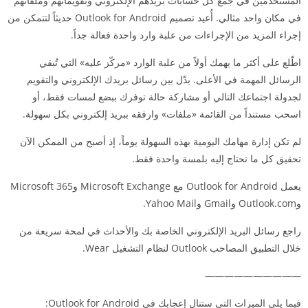
المستخدمين في جمع كل حسابات بريدهم الإلكتروني وتقويماتهم وملفاتهم
في مكان واحد مثالي. أُعيد تصميم Outlook for Android حديثاً لتتمكن من
إجراء المزيد من الإجراءات من علبة وارد واحدة فعالة جداً.
اطّلع على أكثر ما يهمك أولاً من علبة الوارد «مركّز عليه» التي تُبقي
الرسائل المهمة في الأعلى. بدّل بين رسائل بريدك الإلكتروني والتقويم
لجدولة اجتماعك التالي أو مشاركة حالة توفرك ببضع لمسات فقط، أو
اسحب مستنداً من القائمة «ملفات» وارفقه ببريد إلكتروني بكل سهولة.
لم تكن إدارة مهامك اليومية بهذه السهولة يوماً، إذ أصبح من الممكن الآن
تحقيق كل ما تحتاج إليه بلمسة واحدة فقط.
يعمل Outlook for Android مع Microsoft Exchange وMicrosoft 365
وOutlook.com وGmail وYahoo Mail.
راجع رسائل البريد الإلكتروني الخاصة بك والأحداث في لمحة سريعة من
خلال التطبيق المصاحب Outlook لنظام التشغيل Wear.
——————————
فيما يلي الميزات التي ستنال إعجابك في Outlook for Android: