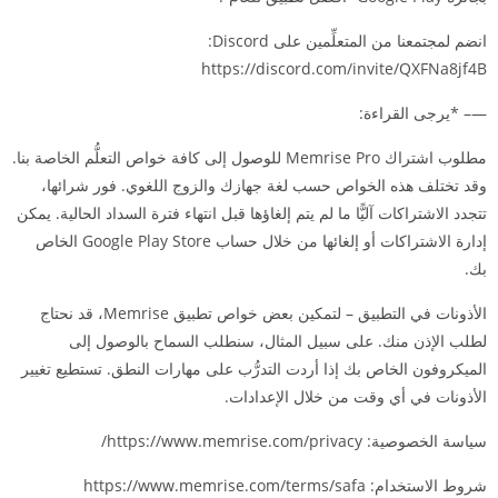
انضم لمجتمعنا من المتعلِّمين على Discord:
https://discord.com/invite/QXFNa8jf4B
—– *يرجى القراءة:
مطلوب اشتراك Memrise Pro للوصول إلى كافة خواص التعلُّم الخاصة بنا.
وقد تختلف هذه الخواص حسب لغة جهازك والزوج اللغوي. فور شرائها،
تتجدد الاشتراكات آليًّا ما لم يتم إلغاؤها قبل انتهاء فترة السداد الحالية. يمكن
إدارة الاشتراكات أو إلغائها من خلال حساب Google Play Store الخاص
بك.
الأذونات في التطبيق – لتمكين بعض خواص تطبيق Memrise، قد نحتاج
لطلب الإذن منك. على سبيل المثال، سنطلب السماح بالوصول إلى
الميكروفون الخاص بك إذا أردت التدرُّب على مهارات النطق. تستطيع تغيير
الأذونات في أي وقت من خلال الإعدادات.
سياسة الخصوصية: https://www.memrise.com/privacy/
شروط الاستخدام: https://www.memrise.com/terms/safa