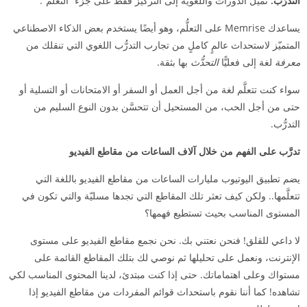
التدرُّب.
تميل الدورات واللغوية إلى التركيز فقط على جزء “التعلُّم”.
يساعدك Memrise على التعلُّم، وهو أيضًا يستخدم بعض الذكاء الاصطناعي
المتميّز لاستحداث عالمٍ كاملٍ من تجارب التدرُّب اللغوي التي تنقلك من
معرفة
لغة إلى فعليًّا
التحدُّث
بها بثقة.
سواء كنت تتعلَّم لغة من أجل العمل أو السفر أو الامتحانات أو التسلية أو
حتى من أجل الحب، من المستحيل أن تتحسَّن بدون النوع السليم من
التدرُّب.
تدرَّب على الفهم من خلال آلاف الساعات من مقاطع الفيديو
يضم تطبيق اليوتيوب مليارات الساعات من مقاطع الفيديو باللغة التي
تتعلَّمها.. ولكن كيف تعثر تلك المقاطع التي تجدها مسليّة والتي تكون في
المستوى المناسب بحيث تستطيع فهمها؟
لا داعي للقلق! فنحن نعتني بك. نحن نجمع مقاطع الفيديو على مستوى
الإنترنت، ونعمل على تحليلها ثم نوصي لك بتلك المقاطع القائمة على
مستواك وعلى اهتماماتك. حتى إذا كنت مبتدئ، لدينا المحتوى المناسب لكي
تشاهده! كما أننا نقوم باستحداث قوائم المفردات من مقاطع الفيديو إذا