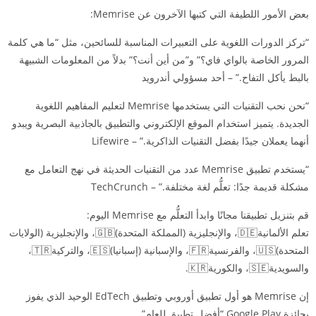
بعض الأمور اللطيفة التي كتبها الآخرون عن Memrise:
“تركز الدورات اللغوية على التعبيرات المناسبة للسائحين، مثل “ما هي كلمة
المرور الخاصة بالواي فاي؟” و”من أين أنت؟” بدلاً من المعلومات الشبيهة
بالبط يأكل التفاح.” – أحد مسؤولي أندرويد
“نحن نحب التقنيات التي يستخدمها Memrise لتعليم المفاهيم اللغوية
الجديدة. يتميز استخدام الموقع الإلكتروني والتطبيق بالجاذبية البصرية ويبدو
أنهما يعملان جيدًا بفضل التقنيات الذاكرية.” – Lifewire
“يستخدم تطبيق Memrise عدد من التقنيات الحديثة في نهج التعامل مع
مشكلة قديمة جدًا: تعلُّم لغة مختلفة.” – TechCrunch
قم بتنزيل تطبيقنا مجانًا وابدأ التعلُّم مع Memrise اليوم:
تعلم الألمانية🇩🇪، والإنجليزية (المملكة المتحدة)🇬🇧، والإنجليزية (الولايات
المتحدة)🇺🇸، والفرنسية🇫🇷، والإسبانية (إسبانيا)🇪🇸، والتركية🇹🇷،
والسويدية🇸🇪، والكورية🇰🇷.
إن Memrise هو أول تطبيق أوروبي وتطبيق EdTech الوحيد الذي يفوز
بجائزة Google Play “أفضل تطبيق للعام”.