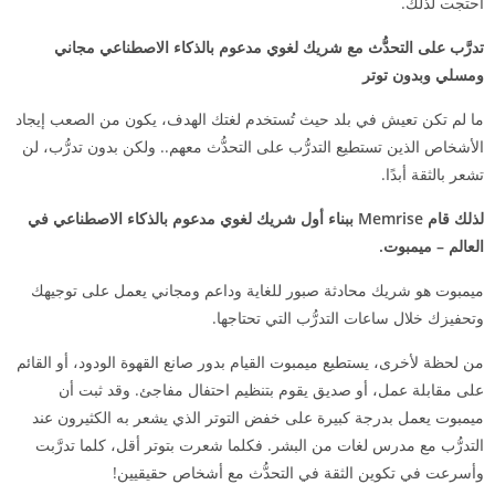
احتجت لذلك.
تدرَّب على التحدُّث مع شريك لغوي مدعوم بالذكاء الاصطناعي مجاني
ومسلي وبدون توتر
ما لم تكن تعيش في بلد حيث تُستخدم لغتك الهدف، يكون من الصعب إيجاد
الأشخاص الذين تستطيع التدرُّب على التحدُّث معهم.. ولكن بدون تدرُّب، لن
تشعر بالثقة أبدًا.
لذلك قام Memrise ببناء أول شريك لغوي مدعوم بالذكاء الاصطناعي في
العالم – ميمبوت.
ميمبوت هو شريك محادثة صبور للغاية وداعم ومجاني يعمل على توجيهك
وتحفيزك خلال ساعات التدرُّب التي تحتاجها.
من لحظة لأخرى، يستطيع ميمبوت القيام بدور صانع القهوة الودود، أو القائم
على مقابلة عمل، أو صديق يقوم بتنظيم احتفال مفاجئ. وقد ثبت أن
ميمبوت يعمل بدرجة كبيرة على خفض التوتر الذي يشعر به الكثيرون عند
التدرُّب مع مدرس لغات من البشر. فكلما شعرت بتوتر أقل، كلما تدرَّبت
وأسرعت في تكوين الثقة في التحدُّث مع أشخاص حقيقيين!