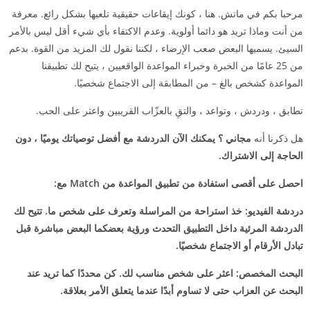
مرحبا بكم في ماتش. هنا ، كونك إيقاعات حقيقية تلعبها بشكل رائع. معرفة
من أنت وماذا تريد هو دائما أولوية. وعدم الاكتفاء بأي شيء أقل ليس بالأمر
السيئ. يسميها البعض صعب الإرضاء ، لكننا نقول لك المزيد من القوة. بدعم
من 25 عامًا من الخبرة وخبراء المواعدة الواقعيين ، يتيح لك تطبيقنا
المواعدة كشخص بالغ – من المطابقة إلى الاجتماع شخصيًا.
تطابق ، ودردش ، وتواعد ، والتقِ بالعزّاب القريبين واعثر على الحب.
هل ذكرنا أنه
مجاني ؟ يمكنك الآن الدردشة مع أفضل توصياتك يوميًا ، دون
الحاجة إلى الاشتراك.
احصل على أقصى استفادة من تطبيق المواعدة من Match مع:
دردشة الفيديو: خذ استراحة من المراسلة وتعرف على شخص ما. تتيح لك
الدردشة المرئية داخل التطبيق التحدث ورؤية بعضكما البعض مباشرة قبل
تبادل الأرقام أو الاجتماع شخصيًا.
البحث المخصص: اعثر على شخص مناسب لك. كن محددًا كما تريد عند
البحث عن العزاب حتى لا تساوم أبدًا عندما يتعلق الأمر بعلاقة.