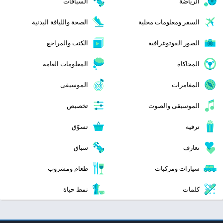
الرياضة
السباقات
السفر ومعلومات محلية
الصحة واللياقة البدنية
الصور الفوتوغرافية
الكتب والمراجع
المحاكاة
المعلومات العامة
المغامرات
الموسيقى
الموسيقى والصوت
تخصيص
ترفيه
تسوّق
تعارف
سباق
سيارات ومركبات
طعام ومشروب
كلمات
نمط حياة