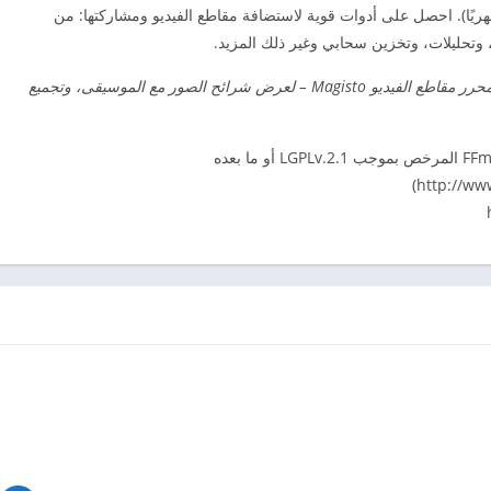
 إلى “Vimeo Pro” (بقيمة 20 دولارًا شهريًا). احصل على أدوات قوية لاستضافة مقاطع الفيديو ومشاركتها: من
تحليلات، وتخزين سحابي وغير ذلك المزيد.
محرر مقاطع الفيديو Magisto – لعرض شرائح الصور مع الموسيقى، وتجميع
يستخدم Magisto برنامج FFmpeg (http://ffmpeg.org) المرخص بموجب LGPLv.2.1 أو ما بعده