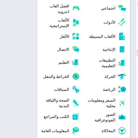
افضل العاب
اجتماعي
اندرويد
الألعاب
الأدوات
الإستراتيجية
الألعاب البسيطة
الألغاز
الإنتاجية
الاتصال
التطبيقات
التعليم
التعليمية
الحركة
الخرائط والتنقل
الرياضة
السباقات
السفر ومعلومات
الصحة واللياقة
محلية
البدنية
الصور
الكتب والمراجع
الفوتوغرافية
المحاكاة
المعلومات العامة