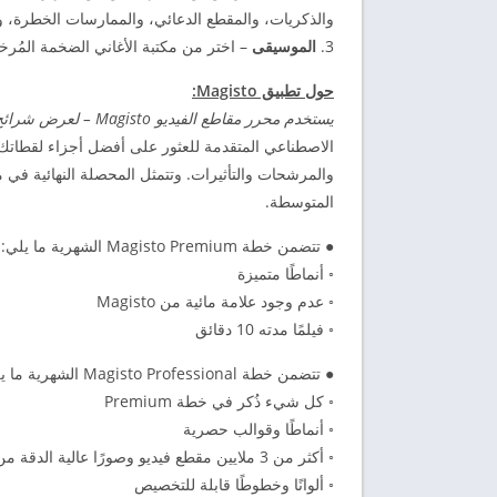
والذكريات، والمقطع الدعائي، والممارسات الخطرة، وا
3.
الموسيقى
– اختر من مكتبة الأغاني الضخمة المُرخصة
حول تطبيق Magisto:
يستخدم محرر مقاطع الفيديو Magisto – لعرض شرائح الصور مع الموسيقى، وتجميع الصور وصناعة الأفلام
الاصطناعي المتقدمة للعثور على أفضل أجزاء لقطاتك. 
والمرشحات والتأثيرات. وتتمثل المحصلة النهائية في
المتوسطة.
● تتضمن خطة Magisto Premium الشهرية ما يلي:
◦ أنماطًا متميزة
◦ عدم وجود علامة مائية من Magisto
◦ فيلمًا مدته 10 دقائق
● تتضمن خطة Magisto Professional الشهرية ما يلي:
◦ كل شيء ذُكر في خطة Premium
◦ أنماطًا وقوالب حصرية
◦ أكثر من 3 ملايين مقطع فيديو وصورًا عالية الدقة من iStock™
◦ ألوانًا وخطوطًا قابلة للتخصيص