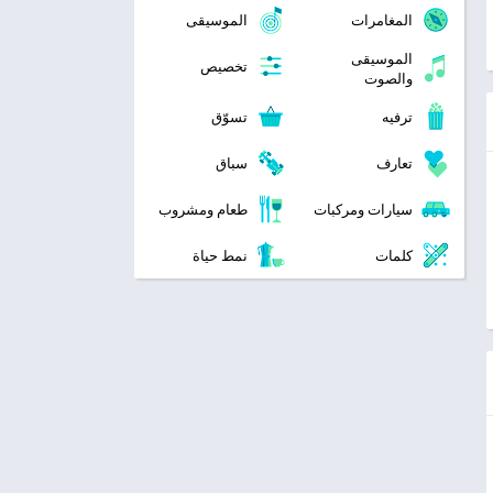
المغامرات
الموسيقى
الموسيقى
تخصيص
والصوت
ترفيه
تسوّق
تعارف
سباق
سيارات ومركبات
طعام ومشروب
كلمات
نمط حياة