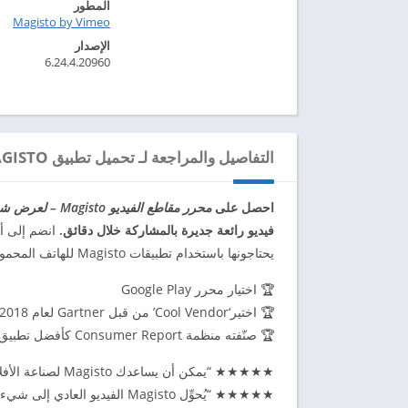
المطور
Magisto by Vimeo‏
الإصدار
6.24.4.20960
التفاصيل والمراجعة لـ تحميل تطبيق MAGISTO برنامج تصميم فيديو مهكر للاندرويد 2024
احصل على
محرر مقاطع الفيديو Magisto – لعرض شرائح الصور مع الموسيقى، وتجميع الصور وصناعة الأفلام
فيديو رائعة جديرة بالمشاركة خلال دقائق.
يحتاجونها باستخدام تطبيقات Magisto للهاتف المحمول والويب!
🏆 اختيار محرر Google Play
🏆 اختير‘Cool Vendor’ من قبل Gartner لعام 2018
🏆 صنّفته منظمة Consumer Report كأفضل تطبيق تحرير مقاطع الفيديو لعام 2017
★★★★★ “يمكن أن يساعدك Magisto لصناعة الأفلام في إنشاء فيلم قصير خلال دقائق معدودة”. – مجلة PC
★★★★★ “يُحوِّل Magisto الفيديو العادي إلى شيء جدير بالمشاركة دون استخدام عملية تحرير صعبة.” – صحيفة USA Today