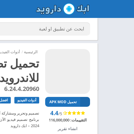
الرئيسية
/
أدوات الفيديو
للاندرويد 024
6.24.4.20960
أدوات الفيديو
افضل 
تحميل APK MOD
4.4
/5
التقييمات:
116,000,000
2024 – ابك دارويد
انشاء تقرير