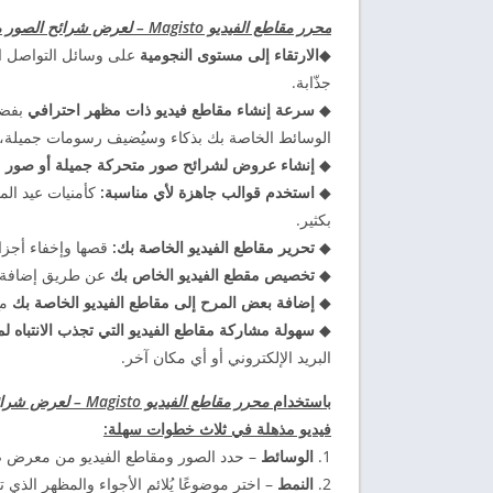
محرر مقاطع الفيديو Magisto – لعرض شرائح الصور مع الموسيقى، وتجميع الصور وصناعة الأفلام
◆
الارتقاء إلى مستوى النجومية
على وسائل التواصل ال
جذّابة.
◆
سرعة إنشاء مقاطع فيديو ذات مظهر احترافي
الوسائط الخاصة بك بذكاء وسيُضيف رسومات جميلة، 
◆
إنشاء عروض لشرائح صور متحركة جميلة أو صور مج
◆
استخدم قوالب جاهزة لأي مناسبة:
كأمنيات عيد الم
بكثير.
◆
تحرير مقاطع الفيديو الخاصة بك:
قصها وإخفاء أجزاء 
◆
تخصيص مقطع الفيديو الخاص بك
عن طريق إضافة نص
◆
إضافة بعض المرح إلى مقاطع الفيديو الخاصة بك
مع
◆
سهولة مشاركة مقاطع الفيديو التي تجذب الانتباه ل
البريد الإلكتروني أو أي مكان آخر.
باستخدام
محرر مقاطع الفيديو Magisto – لعرض شرائح الصور مع الموسيقى، وتجميع الصور وصناعة الأفلام
فيديو مذهلة في ثلاث خطوات سهلة:
1.
الوسائط
– حدد الصور ومقاطع الفيديو من معرض صورك، أو من Google Photos
2.
النمط
– اختر موضوعًا يُلائم الأجواء والمظهر الذ