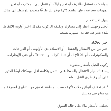
سواء كنت تستقل طائرة ، أو تخرج ليلاً ، أو تتنقل إلى المكتب ، أو تدير
المهمات بسرعة ، فإن تطبيق Lyft يوفر لك طرقًا متعددة للوصول إلى هناك.
سهل الاستخدام
أدخل وجهتك. انظر إلى مسارك وتكلفة الركوب مقدمًا. اختر أولوية الالتقاط
للبدء بسرعة. فقاعة. منتهي. بسيط
اختر عجلاتك
اختر من بين الانتظار والحفظ ، أو الاستلام ذي الأولوية ، أو الدراجات
والسكوترات ، أو Lyft XL ، أو Lyft Lux ، أو Transit ، أو حتى الإيجارات.
ركوب الخيل بأسعار معقولة
يساعدك خيار الانتظار والحفظ على التنقل بتكلفة أقل. ويمكنك أيضًا العثور
على أسرع طرق النقل العام.
* قد تختلف أنواع رحلات Lyft حسب المنطقة. تحقق من التطبيق لمعرفة ما
هو متاح في مدينتك.
–
تختلف الأسعار بناءً على حالة السوق.