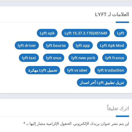
العلامات لـ LYFT
Lyft apk
Lyft 15.37.3.1702451649
Lyft
lyft driver
lyft bourse
lyft app
Lyft Apk Mod
lyft taxi
lyft snus
lyft new york
lyft france
lyft traduction
lyft vs uber
تحميل Lyft مهكرة
تنزيل تطبيق Lyft آخر اصدار
اترك تعليقاً
لن يتم نشر عنوان بريدك الإلكتروني.
الحقول الإلزامية مشار إليها بـ
*