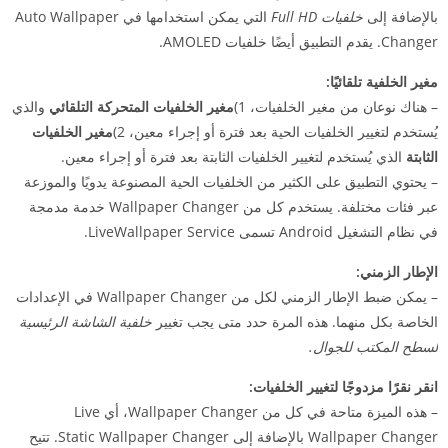
بالإضافة إلى
خلفيات Full HD
التي يمكن استخدامها في Auto Wallpaper
Changer. يقدم التطبيق أيضًا خلفيات AMOLED.
مغير الخلفية تلقائيًا:
– هناك نوعان من مغير الخلفيات، 1)
مغير الخلفيات المتحركة التلقائي
والذي
يُستخدم لتغيير الخلفيات الحية بعد فترة أو إجراء معين، 2)
مغير الخلفيات
الثابتة
الذي يُستخدم لتغيير الخلفيات الثابتة بعد فترة أو إجراء معين.
– يحتوي التطبيق على الكثير من الخلفيات الحية المصنوعة يدويًا والموزعة
عبر فئات مختلفة. يستخدم كل من Wallpaper Changer خدمة مدمجة
في نظام التشغيل Android تسمى LiveWallpaper Service.
الإطار الزمني:
– يمكن ضبط الإطار الزمني لكل من Wallpaper Changer في الإعدادات
الخاصة بكل منهما. هذه المرة حدد متى يجب تغيير
خلفية الشاشة الرئيسية
لسطح المكتب للجوال.
انقر نقرًا مزدوجًا لتغيير الخلفيات:
– هذه الميزة متاحة في كل من Wallpaper Changer، أي Live
Wallpaper Changer بالإضافة إلى Static Wallpaper Changer. تتيح