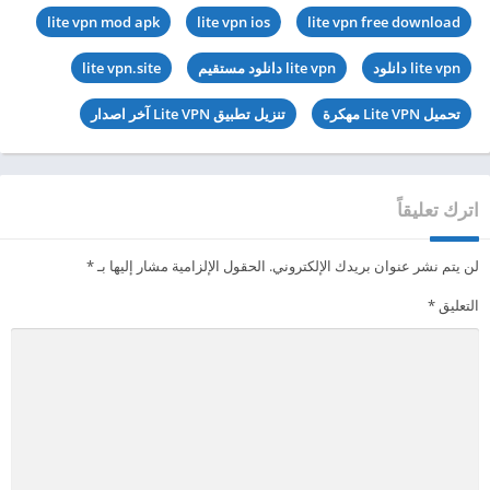
lite vpn mod apk
lite vpn ios
lite vpn free download
lite vpn دانلود
lite vpn دانلود مستقیم
lite vpn.site
تحميل Lite VPN مهكرة
تنزيل تطبيق Lite VPN آخر اصدار
اترك تعليقاً
لن يتم نشر عنوان بريدك الإلكتروني.
الحقول الإلزامية مشار إليها بـ
*
التعليق
*