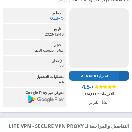
VPN Proxy مهكر للاندرويد 2024 – ابك دارويد
المطور
OZZMO‏
التاريخ
2023-12-13
الحجم
يتباين بحسب الجهاز
الإصدار
4.5.2
تحميل APK MOD
متطلبات التشغيل
4.4
4.5
/5
متوفر عبر Google Play
التقييمات:
374,000
انشاء تقرير
التفاصيل والمراجعة لـ LITE VPN - SECURE VPN PROXY