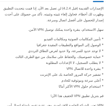
الإصدارات القديمة (قبل 4.2.4) لن تعمل بعد الآن. إذا قمت بتحديث التطبيق
وظهرت لك أخطاء، فحاول إلغاء تثبيته وتثبيته. تأكد من حصولك على أحدث
إصدار للحصول على أفضل اتصال وسرعة.
سهل الاستخدام، بنقرة واحدة يمكنك توصيل VPN الآمن.
* تأمين المكالمات الصوتية ومكالمات الفيديو
* الوصول إلى المواقع والتطبيقات المقيدة جغرافيا
* لا توجد حدود للسرعة، ولا حدود لعرض النطاق الترددي
* حماية خصوصيتك، والحفاظ على سلامتك من تتبع الطرف الثالث
* لا يتطلب التسجيل، لا الإعدادات المطلوبة
* بنقرة واحدة للاتصال VPN
* تشفير حركة المرور الخاصة بك على الإنترنت
* أعلى سرعة وموثوقية للخادم
* استخدام حلول VPN الأكثر أمانًا
قم بتنزيل تطبيق VPN الخفيف هذا الآن!
VPN تعني الشبكة الخاصة الافتراضية، وهي تقنية تقوم بإنشاء اتصال آمن