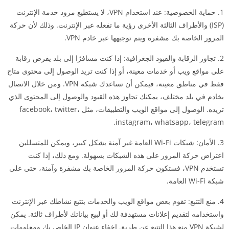
1. حماية الخصوصية: عند استخدام VPN، لا يستطيع مزود خدمة الإنترنت
(ISP) والأطراف الثالثة الأخرى رؤية ما تفعله عبر الإنترنت. وذلك لأن حركة
المرور الخاصة بك مشفرة ويتم توجيهها عبر خادم VPN.
2. تجاوز الرقابة والقيود الجغرافية: إذا كنت مسافرًا إلى بلد يفرض رقابة
على مواقع ويب أو خدمات معينة، أو إذا كنت تريد الوصول إلى محتوى متاح
فقط في مناطق معينة، فيمكن أن تساعدك شبكة VPN. ومن خلال الاتصال
بخادم في بلد مختلف، يمكنك تجاوز هذه القيود والوصول إلى المحتوى الذي
تريده. الوصول إلى مواقع الويب والتطبيقات، مثل facebook، twitter،
instagram، whatsapp، telegram.
3. الأمان: شبكات Wi-Fi العامة غير آمنة بشكل كبير، ويمكن للمتسللين
اعتراض حركة المرور على هذه الشبكات بسهولة. ومع ذلك، إذا كنت
تستخدم VPN، فستكون حركة المرور الخاصة بك مشفرة وآمنة، حتى على
شبكة Wi-Fi العامة.
4. منع التتبع: تقوم بعض مواقع الويب والخدمات بتتبع نشاطك عبر الإنترنت
واستخدامه لتقديم إعلانات مستهدفة لك أو لبيع بياناتك لأطراف ثالثة. يمكن
لشبكة VPN منع هذا التتبع عن طريق إخفاء عنوان IP الخاص بك ومعلومات