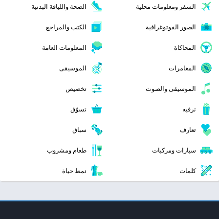
السفر ومعلومات محلية
الصحة واللياقة البدنية
الصور الفوتوغرافية
الكتب والمراجع
المحاكاة
المعلومات العامة
المغامرات
الموسيقى
الموسيقى والصوت
تخصيص
ترفيه
تسوّق
تعارف
سباق
سيارات ومركبات
طعام ومشروب
كلمات
نمط حياة