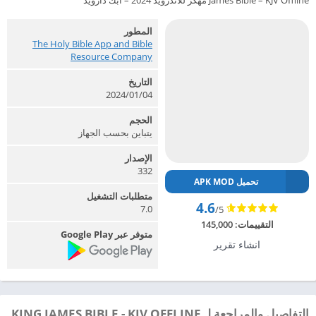
James Bible – KJV Offline مهكر للاندرويد 2024 – ابك دارويد
المطور
The Holy Bible App and Bible
Resource Company‏
التاريخ
2024/01/04
الحجم
يتباين بحسب الجهاز
الإصدار
332
تحميل APK MOD
متطلبات التشغيل
4.6
7.0
/5
التقييمات:
145,000
متوفر عبر Google Play
انشاء تقرير
التفاصيل والمراجعة لـ KING JAMES BIBLE - KJV OFFLINE