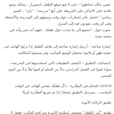
️ تعيين مكان (مناطق) – حتى لا تتبع موقع الطفل باستمرار ، يمكنك وضع
علامة على الأماكن على الخريطة على أنها “مدرسة” ، “يارد” ، “قسم
رياضي”. احصل على إشعارات حول وقت وصولهم إلى المدرسة والأنشطة
وفي أي وقت يعودون فيه إلى المنزل
️ صوت حول – استمع إلى ما يحدث حول طفلك ، لفهم أنه بخير وأنه في
صحبة جيدة
️ إشارة صاخبة – أرسل إشارة صاخبة إلى هاتف الطفل إذا تركوا الهاتف في
حقيبة ظهر أو قاموا بتشغيل الوضع الصامت ولم يسمعوا المكالمة
️ إحصائيات التطبيق – اكتشف التطبيقات التي استخدموها في المدرسة ،
سواء لعبوا في الفصل الدراسي بدلاً من التعلم أو لعبوا ليلاً بدلاً من النوم
الصحي.
control التحكم في البطارية – ذكّر طفلك بشحن الهاتف في الوقت
المناسب ، سيرسل التطبيق إشعارًا إذا تم تفريغ البطارية قريبًا
تطبيق الرقابة الأبوية
تطبيق “أمن الطفل” مخصص لسلامة الأسرة ومراقبة الوالدين فقط. لا