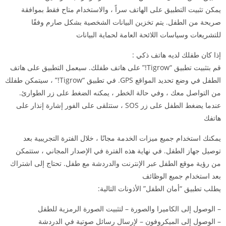
يمكن تثبيت التطبيق على الهاتف سراً ، والاستخدام متاح فقط بموافقة
صريحة من الطفل. يتم تخزين البيانات الشخصية بشكل صارم وفقًا
للتشريعات وسياسات اللائحة العامة لحماية البيانات
إذا كان طفلك لديه هاتف ذكي :
قم بتثبيت تطبيق “Tigrow!” على هاتف طفلك. سيعمل التطبيق على هاتف
الطفل في وضع تحديد المواقع GPS. في تطبيق “Tigrow!” ، سيتمكن طفلك
من التواصل معك ، وفي حالة الخطر ، يمكنه الضغط على زر الطوارئ.
عندما يضغط الطفل على زر SOS ، ستتلقى على الفور إشارة إنذار على
هاتفك
يمكنك استخدام جميع ميزات الخدمة مجانًا ، خلال الفترة التجريبية بعد
توصيل جهاز الطفل. في نهاية هذه الفترة في الإصدار المجاني ، ستتمكن
من رؤية موقع الطفل عبر الإنترنت والدردشة مع طفل. تحتاج إلى اشتراك
بعد استخدام جميع الوظائف
يطلب تطبيق “أمان الطفل” الأذونات التالية:
– الوصول إلى الكاميرا والصورة – لتثبيت الصورة الرمزية للطفل
– الوصول إلى الميكروفون – لإرسال رسائل صوتية في الدردشة