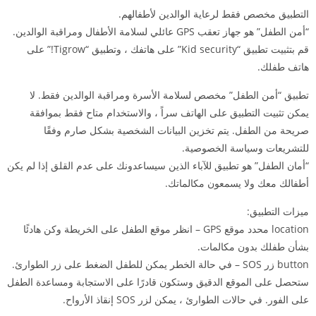
التطبيق مخصص فقط لرعاية الوالدين لأطفالهم.
“أمن الطفل” هو جهاز تعقب GPS عائلي لسلامة الأطفال ومراقبة الوالدين.
قم بتثبيت تطبيق “Kid security” على هاتفك ، وتطبيق “Tigrow!” على
هاتف طفلك.
تطبيق “أمن الطفل” مخصص لسلامة الأسرة ومراقبة الوالدين فقط. لا
يمكن تثبيت التطبيق على الهاتف سراً ، والاستخدام متاح فقط بموافقة
صريحة من الطفل. يتم تخزين البيانات الشخصية بشكل صارم وفقًا
للتشريعات وسياسة الخصوصية.
“أمان الطفل” هو تطبيق للآباء الذين سيساعدونك على عدم القلق إذا لم يكن
أطفالك معك ولا يسمعون مكالماتك.
ميزات التطبيق:
location محدد موقع GPS – انظر موقع الطفل على الخريطة وكن هادئًا
بشأن طفلك بدون مكالمات.
button زر SOS – في حالة الخطر يمكن للطفل الضغط على زر الطوارئ.
ستحصل على الموقع الدقيق وستكون قادرًا على الاستجابة ومساعدة الطفل
على الفور. في حالات الطوارئ ، يمكن لزر SOS إنقاذ الأرواح.