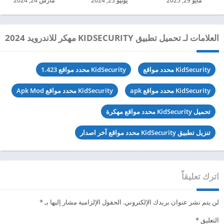
مايو 29, 2025
يونيو 25, 2024
مارس 24, 2024
العلامات لـ تحميل تطبيق KIDSECURITY مهكر للاندرويد 2024
KidSecurity محدد مواقع
KidSecurity محدد مواقع 1.423
KidSecurity محدد مواقع apk
KidSecurity محدد مواقع Apk Mod
تحميل KidSecurity محدد مواقع مهكرة
تنزيل تطبيق KidSecurity محدد مواقع آخر اصدار
اترك تعليقاً
لن يتم نشر عنوان بريدك الإلكتروني.
الحقول الإلزامية مشار إليها بـ
*
التعليق
*