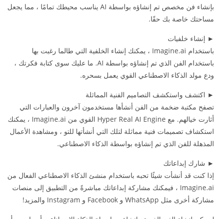
بإنشاء فن مخصص تم إنشاؤه بواسطة AI يناسب محيطك تمامًا ، مما يجعل
مساحتك خاصة بك حقًا.
► إنشاء خلفيات
باستخدام Imagine.ai ، يمكنك إنشاء الخلفية التي طالما رغبت بها
باستخدام الفن الذي تم إنشاؤه بواسطة AI. ما عليك سوى كتابة فكرتك ،
ودع مولد الذكاء الاصطناعي القوي يعمل بسحره.
► اكتشف واستكشف التصاميم الفنية المماثلة
تصفح مكتبة ضخمة من الفن أنشأها مستخدمون آخرون والعبارات التي
أثارت خيالهم. مع Hyper Real AI Engine القوي من Imagine.ai ، يمكنك
استكشاف تصميمات فنية مماثلة لتلك التي أنشأتها للتو ، ومشاهدة الأعمال
المذهلة للفن الذي تم إنشاؤه بواسطة الذكاء الاصطناعي.
► شارك إبداعاتك
إذا كنت قد أنشأت شيئًا تحبه باستخدام منشئ الذكاء الاصطناعي الفعال من
Imagine.ai ، فيمكنك مشاركة إبداعاتك مباشرةً من التطبيق إلى منصات
مشاركة أخرى مثل WhatsApp و Facebook و Instagram والمزيد!