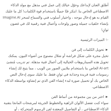
أطلق العنان لإبداعك وحوّل خيالك إلى عمل فني مذهل مع مولد الذكاء
الاصطناعي الخاص بنا. ابتكر فنًا جميلًا باستخدام قوة الكلمات! كل ما عليك
القيام به هو إدخال موجه ، واختيار أسلوب فني والسماح لسحر Imagine.AI
بإنشاء خلفيات جميلة وصور ولوحات وأعمال فنية رقمية لك في غضون
ثوانٍ!
✨ الميزات الرئيسية
► تحويل الكلمات إلى فن
تخيل مجرة على شكل فراشة أو شلال مصنوع من أضواء النيون. يمكنك
تحويل هذه السيناريوهات الخيالية إلى أعمال فنية مذهلة. تم تدريب مُنشئ
AI-art الخاص بنا باستخدام ملايين الصور من الويب ، مما يتيح لك إنشاء
رسومات فنية فريدة وجذابة في ثوانٍ فقط. ما عليك سوى إدخال النص
الخاص بك أو تحميل صورة لبدء إنشاء الفن الذي تم إنشاؤه بواسطة الذكاء
الاصطناعي.
► اختر من بين مجموعة من أنماط الفن
سواء كنت تفضل الألوان الزاهية والخطوط الجريئة لمرشحات المانجا بتقنية
الذكاء الاصطناعي ، أو التفاصيل المعقدة لفن الرسوم المتحركة ، أو