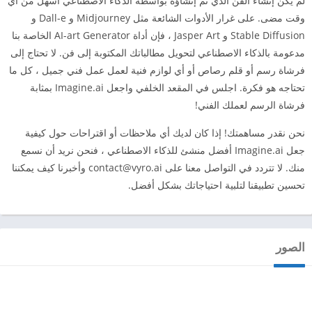
لم يكن إنشاء الفن الذي تم إنشاؤه بواسطة الذكاء الاصطناعي أسهل من أي
وقت مضى. على غرار الأدوات الشائعة مثل Midjourney و Dall-e و
Stable Diffusion و Jasper Art ، فإن أداة AI-art Generator الخاصة بنا
مدعومة بالذكاء الاصطناعي لتحويل مطالباتك المكتوبة إلى فن. لا تحتاج إلى
فرشاة رسم أو قلم رصاص أو أي لوازم فنية لعمل عمل فني جميل ، كل ما
تحتاجه هو فكرة. اجلس في المقعد الخلفي واجعل Imagine.ai بمثابة
فرشاة الرسم لعملك الفني!
نحن نقدر مساهمتك! إذا كان لديك أي ملاحظات أو اقتراحات حول كيفية
جعل Imagine.ai أفضل منشئ للذكاء الاصطناعي ، فنحن نريد أن نسمع
منك. لا تتردد في التواصل معنا على
contact@vyro.ai
وأخبرنا كيف يمكننا
تحسين تطبيقنا لتلبية احتياجاتك بشكل أفضل.
الصور