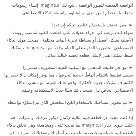
الواقعية المذهلة للصور الواقعية ، يتيح لك Imagine.ai إنشاء رسومات
مذهلة باستخدام الفن الذي تم إنشاؤه بواسطة الذكاء الاصطناعي.
► صقل تحفتك باستخدام عناصر تحكم إبداعية!
سواء كنت ترغب في إجراء تعديلات على قطعتك الفنية لتناسب رؤيتك
الأصلية بشكل أفضل أو ببساطة تجربة أنماط مختلفة ، يمنحك مولد الذكاء
الاصطناعي الخاص بنا القدرة على القيام بذلك. مع Imagine.ai ، يمكنك
ضبط عملك الفني لإنشاء قطعة تجسد خيالك تمامًا.
► ابق في طليعة المنحنى مع المكتبة الفنية المتطورة باستمرار!
يضيف تطبيقنا بانتظام أنماطًا جديدة لتجربتها ، مما يوفر إمكانيات لا حصر لها
لاكتشاف تمثيلات جديدة لأفكارك واحتياجاتك الفنية. مع منشئ الذكاء
الاصطناعي الخاص بنا ، ستجد دائمًا شيئًا جديدًا لاستكشافه وخلقه.
► قم بتحويل مساحتك باستخدام الفن المخصص الذي تم إنشاؤه بواسطة
AI
إذا كنت تبحث عن قطعة فنية مثالية لإكمال ديكور غرفتك أو منزلك ، فما
عليك سوى إخبار Imagine.ai بما تبحث عنه ، ومشاهدته وهي تخلق بذكاء
قطعة فنية جميلة ومخصصة تتناسب مع أسلوبك وتفضيلاتك الفريدة . قم