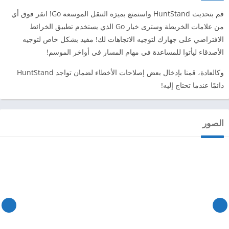
قم بتحديث HuntStand واستمتع بميزة التنقل الموسعة Go! انقر فوق أي
من علامات الخريطة وسترى خيار Go الذي يستخدم تطبيق الخرائط
الافتراضي على جهازك لتوجيه الاتجاهات لك! مفيد بشكل خاص لتوجيه
الأصدقاء ليأتوا للمساعدة في مهام المسار في أواخر الموسم!
وكالعادة، قمنا بإدخال بعض إصلاحات الأخطاء لضمان تواجد HuntStand
دائمًا عندما تحتاج إليه!
الصور