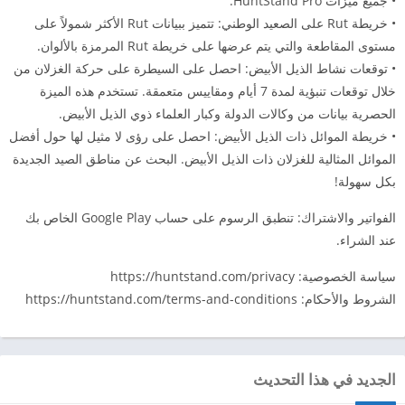
• جميع ميزات HuntStand Pro.
• خريطة Rut على الصعيد الوطني: تتميز ببيانات Rut الأكثر شمولاً على
مستوى المقاطعة والتي يتم عرضها على خريطة Rut المرمزة بالألوان.
• توقعات نشاط الذيل الأبيض: احصل على السيطرة على حركة الغزلان من
خلال توقعات تنبؤية لمدة 7 أيام ومقاييس متعمقة. تستخدم هذه الميزة
الحصرية بيانات من وكالات الدولة وكبار العلماء ذوي الذيل الأبيض.
• خريطة الموائل ذات الذيل الأبيض: احصل على رؤى لا مثيل لها حول أفضل
الموائل المثالية للغزلان ذات الذيل الأبيض. البحث عن مناطق الصيد الجديدة
بكل سهولة!
الفواتير والاشتراك: تنطبق الرسوم على حساب Google Play الخاص بك
عند الشراء.
سياسة الخصوصية: https://huntstand.com/privacy
الشروط والأحكام: https://huntstand.com/terms-and-conditions
الجديد في هذا التحديث