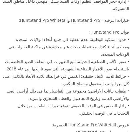
• إدارة حجز المواقف: تنظيم أوقات الصيد بشكل منهجي داخل مناطق الصيد
المشتركة.
خيارات الترقية – HuntStand Pro وHuntStand Pro Whitetail:
فوائد HuntStand Pro:
• حدود الملكية الوطنية: تقدم تغطية في جميع أنحاء الولايات المتحدة
ومعظم أنحاء كندا، مع عمليات بحث غير محدودة عن ملكية العقارات في
الولايات المتحدة.
• صور الأقمار الصناعية الحديثة: تتبع التغييرات في منطقة الصيد الخاصة بك
باستخدام صور الأقمار الصناعية الشهرية، التي يعود تاريخها إلى عام 2018.
• خرائط ثلاثية الأبعاد حقيقية: انغمس في خرائطك ثلاثية الأبعاد بالكامل على
كل من الهاتف المحمول وسطح المكتب.
• طبقات بيانات الأراضي: مجموعة من التفاصيل بما في ذلك أراضي الصيد
والأراضي العامة وتاريخ المحاصيل والغطاء الشجري والمزيد.
• رادار الطقس في الوقت الحقيقي: توقع تغيرات الطقس من خلال
التحديثات في الوقت الحقيقي.
عروض HuntStand Pro Whitetail الحصرية: