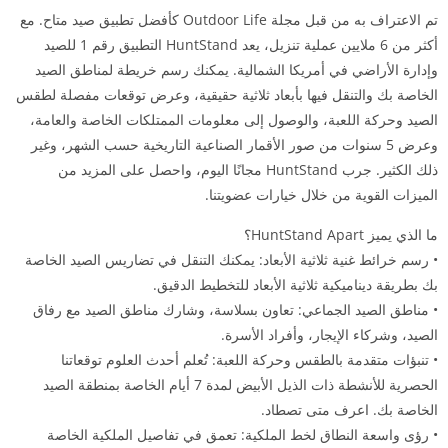
تم الاعتراف به من قبل مجلة Outdoor Life كأفضل تطبيق صيد متاح. مع
أكثر من 6 ملايين عملية تنزيل، يعد HuntStand التطبيق رقم 1 للصيد
وإدارة الأراضي في أمريكا الشمالية. يمكنك رسم خريطة لمناطق الصيد
الخاصة بك والتنقل فيها بأبعاد ثلاثية حقيقية، وعرض توقعات مفصلة لطقس
الصيد وحركة اللعبة، والوصول إلى معلومات الممتلكات الخاصة والعامة،
وعرض 5 سنوات من صور الأقمار الصناعية التاريخية حسب الشهر، وغير
ذلك الكثير. جرب HuntStand مجانًا اليوم، واحصل على المزيد من
الميزات القوية من خلال خيارات عضويتنا.
ما الذي يميز HuntStand Apart؟
• رسم خرائط غنية ثلاثية الأبعاد: يمكنك التنقل في تضاريس الصيد الخاصة
بك بطريقة ديناميكية ثلاثية الأبعاد للتخطيط الدقيق.
• مناطق الصيد الجماعي: تعاون بسلاسة، وشارك مناطق الصيد مع رفاق
الصيد، وشركاء الإيجار، وأفراد الأسرة.
• تنبؤات متقدمة بالطقس وحركة اللعبة: تُعلم أحدث العلوم توقعاتنا
الحصرية للأنشطة ذات الذيل الأبيض لمدة 7 أيام الخاصة بمنطقة الصيد
الخاصة بك. اعرف متى تصطاد.
• رؤى واسعة النطاق لخط الملكية: تعمق في تفاصيل الملكية الخاصة