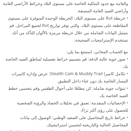
والعامة مع حدود الملكية الخاصة على مستوى البلاد وخرائط الأراضي العامة
وأراضي الصيد العامة المنسقة.
• خريطة Rut على مستوى البلاد: الخريطة الوحيدة المتوفرة على مستوى
المقاطعة على مستوى البلاد، والتي توفر تواريخ Rut لجميع المراحل. قم
بتمثيل البيانات الشاملة من خلال خريطة مرمزة بالألوان للتأكد من أنك
تستخدم الإستراتيجيات الصحيحة.
مع الحساب المجاني، استمتع بما يلي:
• صور جوية عالية الدقة: قم بتصميم خرائط تفصيلية لمناطق الصيد الخاصة
بك.
• تكامل كاميرا Stealth Cam & Muddy Trail: عرض وإدارة كاميرات
المسار الخاصة بك دون عناء داخل التطبيق.
• تنبؤات جوية شاملة: كن مطلعًا على أحوال الطقس وقم بتحسين خطط
الصيد الخاصة بك.
• الإحصائيات المتقدمة: تعمق في تحليلات الحصاد والرؤية الشخصية
للحصول على رؤى أكثر ثراءً.
• خرائط تاريخ المحاصيل على الصعيد الوطني: الوصول إلى بيانات
المحاصيل الحالية والتاريخية لتحسين استراتيجيتك.