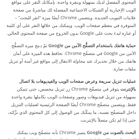
المحتوى المفضل لديك بسهولة وبنقرة واحدة. بإمكانك النقر على مواقع
الويب الإخبارية أو الشبكات الاجتماعية المفضلة لك مباشرةً من صفحة
علامات التبويب الجديدة. ويتضمن Chrome أيضًا ميزة “انقر للبحث” –
المتوفرة في معظم صفحات الويب. ويمكنك من خلالها النقر على أي كلمة
أو عبارة لبدء بحث على Google بدون الخروج من صفحة المحتوى الحالي.
حماية هاتفك باستخدام التصفُّح الآمن من Google
تمّ دمج ميزة التصفُّح
الآمن من Google في متصفّح Chrome. تحافظ هذه الميزة على أمان
هاتفك من خلال تحذيرك عند محاولة الانتقال إلى مواقع غير آمنة أو تنزيل
ملفات ضارة.
عمليات تنزيل سريعة وعرض صفحات الويب والفيديوهات بلا اتصال
بالإنترنت
يتوفر في متصفّح Chrome زر تنزيل مخصص، حتى تتمكن
بسهولة من تنزيل فيديوهات وصور وصفحات الويب بكاملها بنقرة واحدة
فقط. ويتضمن متصفّح Chrome أيضًا الصفحة الرئيسية لعمليات التنزيل
داخل المتصفّح نفسه، ما يمكّنك من الوصول إلى كل المحتوى الذي نزَّلتَه،
حتى إذا لم تكن متصلاً بالإنترنت.
البحث بالصوت من Google
يتميز Chrome بأنه متصفّح ويب يمكنك