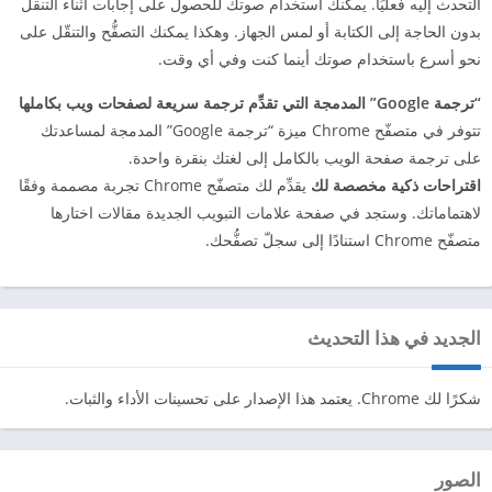
التحدث إليه فعليًا. يمكنك استخدام صوتك للحصول على إجابات أثناء التنقل
بدون الحاجة إلى الكتابة أو لمس الجهاز. وهكذا يمكنك التصفُّح والتنقّل على
نحو أسرع باستخدام صوتك أينما كنت وفي أي وقت.
“ترجمة Google” المدمجة التي تقدِّم ترجمة سريعة لصفحات ويب بكاملها
تتوفر في متصفّح Chrome ميزة “ترجمة Google” المدمجة لمساعدتك
على ترجمة صفحة الويب بالكامل إلى لغتك بنقرة واحدة.
اقتراحات ذكية مخصصة لك
يقدِّم لك متصفّح Chrome تجربة مصممة وفقًا
لاهتماماتك. وستجد في صفحة علامات التبويب الجديدة مقالات اختارها
متصفّح Chrome استنادًا إلى سجلّ تصفُّحك.
الجديد في هذا التحديث
‏شكرًا لك Chrome. يعتمد هذا الإصدار على تحسينات الأداء والثبات.
الصور