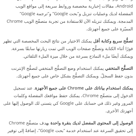
Android، مقالات إخبارية مخصصة وروابط سريعة إلى مواقع الويب
المفضلة لديك وعمليات تنزيل و”بحث Google” و”ترجمة Google”
المدمجة. ويمكنك تنزيله الآن للاستفادة من تجربة متصفّح الويب Chrome
المميّزة على جميع أجهزتك.
تصفُّح سريع وكتابة أقل
يمكنك الاختيار من نتائج البحث المخصصة التي تظهر
فورًا أثناء الكتابة وتصفُّح صفحات الويب التي تمت زيارتها سابقًا بسرعة.
ويمكنك أيضًا ملء النماذج بسرعة من خلال ميزة الملء التلقائي.
التصفُّح المتخفي
يمكنك استخدام وضع التصفُّح المتخفي لتصفُّح الإنترنت
بدون حفظ السجلّ. ويمكنك التصفُّح بشكل خاص على جميع أجهزتك.
يمكنك استخدام بياناتك على Chrome على جميع الأجهزة.
عند تسجيل
الدخول إلى متصفّح Chrome، يمكنك حفظ مواقعك المفضلة وكلمات
المرور وغير ذلك في حسابك على Google كي يتسنى لك الوصول إليها على
أجهزتك الأخرى.
الوصول إلى المحتوى المفضل لديك بنقرة واحدة
يهدف متصفِّح Chrome
إلى تحقيق السرعة عند استخدام خدمة “بحث Google”، إضافةً إلى توفير