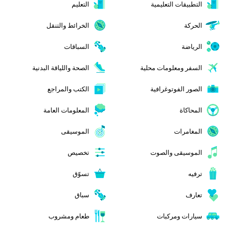
التطبيقات التعليمية
التعليم
الحركة
الخرائط والتنقل
الرياضة
السباقات
السفر ومعلومات محلية
الصحة واللياقة البدنية
الصور الفوتوغرافية
الكتب والمراجع
المحاكاة
المعلومات العامة
المغامرات
الموسيقى
الموسيقى والصوت
تخصيص
ترفيه
تسوّق
تعارف
سباق
سيارات ومركبات
طعام ومشروب