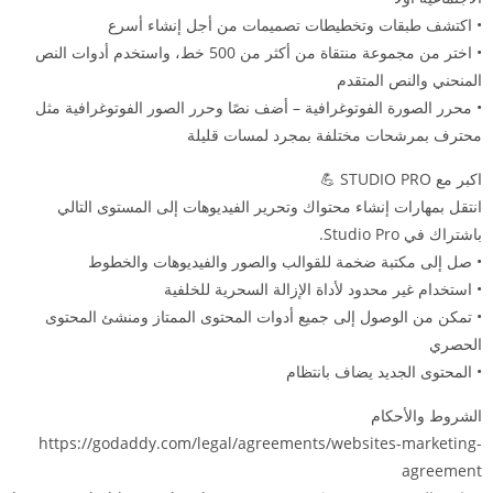
• اكتشف طبقات وتخطيطات تصميمات من أجل إنشاء أسرع
• اختر من مجموعة منتقاة من أكثر من 500 خط، واستخدم أدوات النص
المنحني والنص المتقدم
• محرر الصورة الفوتوغرافية – أضف نصًا وحرر الصور الفوتوغرافية مثل
محترف بمرشحات مختلفة بمجرد لمسات قليلة
اكبر مع STUDIO PRO 💪
انتقل بمهارات إنشاء محتواك وتحرير الفيديوهات إلى المستوى التالي
باشتراك في Studio Pro.
• صل إلى مكتبة ضخمة للقوالب والصور والفيديوهات والخطوط
• استخدام غير محدود لأداة الإزالة السحرية للخلفية
• تمكن من الوصول إلى جميع أدوات المحتوى الممتاز ومنشئ المحتوى
الحصري
• المحتوى الجديد يضاف بانتظام
الشروط والأحكام
https://godaddy.com/legal/agreements/websites-marketing-
agreement