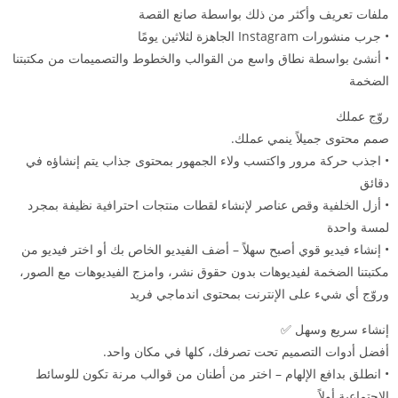
ملفات تعريف وأكثر من ذلك بواسطة صانع القصة
• جرب منشورات Instagram الجاهزة لثلاثين يومًا
• أنشئ بواسطة نطاق واسع من القوالب والخطوط والتصميمات من مكتبتنا
الضخمة
روّج عملك
صمم محتوى جميلاً ينمي عملك.
• اجذب حركة مرور واكتسب ولاء الجمهور بمحتوى جذاب يتم إنشاؤه في
دقائق
• أزل الخلفية وقص عناصر لإنشاء لقطات منتجات احترافية نظيفة بمجرد
لمسة واحدة
• إنشاء فيديو قوي أصبح سهلاً – أضف الفيديو الخاص بك أو اختر فيديو من
مكتبتنا الضخمة لفيديوهات بدون حقوق نشر، وامزج الفيديوهات مع الصور،
وروّج أي شيء على الإنترنت بمحتوى اندماجي فريد
إنشاء سريع وسهل ✅
أفضل أدوات التصميم تحت تصرفك، كلها في مكان واحد.
• انطلق بدافع الإلهام – اختر من أطنان من قوالب مرنة تكون للوسائط
الاجتماعية أولاً