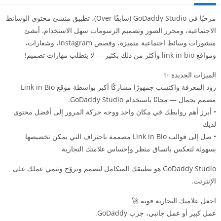
مرحبًا في GoDaddy Studio (سابقًا Over)، تطبيق منشئ محتوى الوسائط
الاجتماعية، ومحرر الصور وتصميم الرسومات سهل الاستخدام. أنشئ
منشورات وسائط اجتماعية متميزة، وقصص Instagram، وشعارات،
ومواقع link in bio وأكثر من ذلك بكثير — لا يتطلب مهارات تصميم!
الميزات الجديدة ✨
زود المعرفة واكتسب جمهورًا مشاركًا أكبر بواسطة موقع Link in Bio
مصمم بجمال — مجانًا باستخدام GoDaddy Studio.
• أبرز أهم روابطك في مكان واحد ووجه حركة المرور إلى أفضل محتوى
لديك
• صل إلى قوالب Link in Bio مصممة باحتراف التي يمكن تخصيصها
بسهولة لتعكس باتساق منظر وإحساس علامتك التجارية
GoDaddy Studio هو تطبيقك المتكامل لتصمم وتروّج وتنمي عملك على
الإنترنت.
اجعل علامتك التجارية قوية 🚀
عمل كبير أو عمل جانبي، جرب GoDaddy.