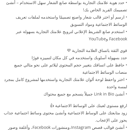
• حدد هوية علامتك التجارية بواسطة صانع الشعار سهل الاستخدام – أنشئ
تصميمك الفريد الخاص بك!
• ارسم أو اختر قالب شعار واصنع تصميمًا واستخدمه لملفات تعريف
الوسائط الاجتماعية ومواد التسويق
• استخدم صانع الشريط الإعلاني لترويج علامتك التجارية بسهولة عبر
Facebook وYouTube
قوي الثقة باتساق العلامة التجارية 💜
حدد بسهولة أسلوبك واستخدمه في كل مكان لتمييزه فورًا
• حافظ على اتساقك بتغيير حجم المحتوى ليلائم على نحو مثالي جميع
منصات الوسائط الاجتماعية
• اختر واحفظ لوحة ألوان علامتك التجارية واستخدمها لمشروع كامل بمجرد
لمسة واحدة
• أنشئ Link in Bio جميلاً ينسجم مع جميع محتواك
ارفع مستوى لعبتك على الوسائط الاجتماعية 👍
زود متابعتك على الوساط الاجتماعية وأنشئ محتوى وسائط اجتماعية جذاب
يحوز على الإعجاب.
• أنشئ قوالب قصص Instagram،ومنشورات Facebook، وأغلفة وصور