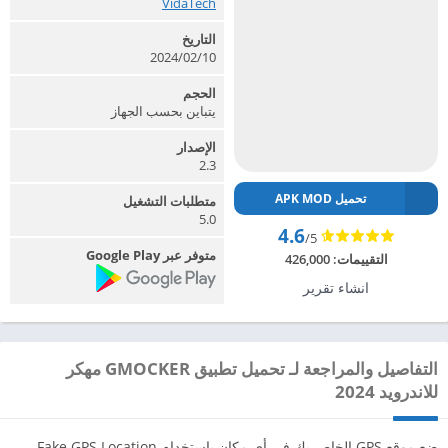
VidaTech‏
التاريخ
2024/02/10
الحجم
يتباين بحسب الجهاز
الإصدار
2.3
تحميل APK MOD
متطلبات التشغيل
5.0
4.6
/5
متوفر عبر Google Play
التقييمات:
426,000
انشاء تقرير
التفاصيل والمراجعة لـ تحميل تطبيق GMOCKER مهكر
للاندرويد 2024
ضع موقع GPS الخاص بك في أي مكان باستخدام Fake GPS Location