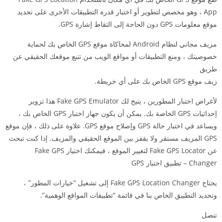
App ، وهو مخصص لتطوير أو اختبار قدرة التطبيقات الأخرى على تحديد
موقع معلومات GPS دون الحاجة إلى التقاط إشارة GPS.
مزيف مجاني لنظام Android لمحاكاة موقع GPS الخاص بك لحماية
خصوصيتك ، ومنع التطبيقات أو مواقع الويب من تتبع موقعك الحقيقي عن
طريق
زيف موقع GPS الخاص بك على أي خريطة.
لأغراض اختبار المطورين ، يتيح لك Fake GPS Emulator هذا تزوير
إحداثيات GPS الخاصة بك. يمكن أن يكون جهاز اختبار GPS الخاص بك ،
ويساعد في اختبار حالة GPS وإصلاح موقع GPS. علاوة على ذلك ، فإن موقع
GPS المزيف مستقر ولا يقفز بين الموقع الحقيقي والمزيف. إذا كنت تبحث
عن Fake GPS Locator لتغيير الموقع ، فيمكنك اختيار Fake GPS
Changer – تطبيق اختبار GPS
يحتاج Fake GPS Location Changer إلى تشغيل “خيارات المطور” ،
وتحديد التطبيق الخاص بنا في قائمة “تطبيقات المواقع الوهمية”.
تنصل