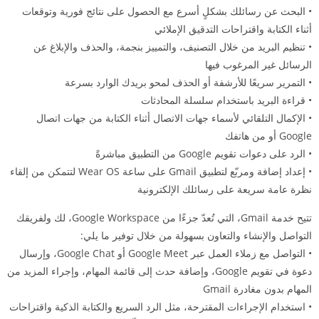
• البحث عن رسائلك بشكلٍ أسرع مع الحصول على نتائج فورية وتوقعات
أثناء الكتابة واقتراحات التدقيق الإملائي
• تنظيم البريد من خلال التصنيف، والتمييز بنجمة، والحذف والإبلاغ عن
الرسائل غير المرغوب فيها
• التمرير سريعًا للأرشفة أو الحذف لمحو بريدك الوارد بسرعة
• قراءة البريد باستخدام سلسلة المحادثات
• الإكمال التلقائي لأسماء جهات الاتصال أثناء الكتابة من جهات اتصال
Google أو من هاتفك
• الرد على دعوات تقويم Google من التطبيق مباشرةً
• إعداد إضافة ومربّع لتطبيق Gmail على ساعة Wear OS لتتمكن من إلقاء
نظرة عامة سريعة على رسائلك الإلكترونية
تتيح خدمة Gmail، التي تُعدّ جزءًا من Google Workspace، لك ولفريقك
التواصل والإنشاء والتعاون بسهولة من خلال توفير ما يلي:
• التواصل مع زملاء العمل عبر Google Meet أو Google Chat، وإرسال
دعوة في تقويم Google، وإضافة حدث إلى قائمة المهام، وإجراء المزيد من
المهام بدون مغادرة Gmail
• استخدام الإجراءات المقترحة، مثل الرد السريع والكتابة الذكية واقتراحات