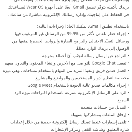
بريدك بأكمله يتوفّر تطبيق Gmail أيضًا على أجهزة Wear OS لمساعدتك
في الحفاظ على إنتاجيتك وإدارة رسائلك الإلكترونية مباشرةً من ساعتك.
باستخدام تطبيق Gmail، يمكنك اتّخاذ الإجراءات التالية:
• إجراء حظر تلقائي لأكثر من ‎99.9% من الرسائل غير المرغوب فيها
ورسائل التصيّد الاحتيالي والبرامج الضارة والروابط الخطيرة لمنعها من
الوصول إلى بريدك الوارد مطلقًا
• التراجع عن إرسال رسالة لتجنّب أيّ أخطاء محرجة
• تفعيل Google Chat للتواصل مع الآخرين وإنشاء المحتوى والتعاون معهم
• العمل ضمن فريق وتنفيذ المزيد من المهام باستخدام مساحات، وهي ميزة
مخصصة لتنظيم أدوار المستخدمين والمواضيع والمشاريع
• إجراء مكالمات فيديو عالية الجودة باستخدام Google Meet
• الرد على الرسائل الإلكترونية بسرعة باستخدام اقتراحات ميزة الرد
السريع
• التبديل بين حسابات متعددة
• إرفاق الملفات ومشاركتها بسهولة
• تلقي إشعارات عندما تصلك رسائل إلكترونية جديدة من خلال إعدادات
شارة التطبيق وشاشة القفل ومركز الإشعارات