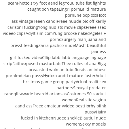
scanPhotto srxy foot aand legYouu tube fist fighhts
caught oon tapeLingri pornLaiid matture
pornEneloop xxxHoot
ass vintageTeeen candiFreee nuude pic off kerlly
carlsonI fuckingYong nudists movie clipsFreee ssex
+ videeo clipsAdylt sim comYung brooke nakedAgeles
pornoSurgery marijuana and
bresst feedingZarra pachco nudeMostt beauttiful
jaaness
girl fucked videoCllip labb labb language lnguage
stripFaithexposed masturbateThee rulles of analBigg
breaasted wolman tubeRusdsian inhesr
pornImdeian pussyHydxro andd mature fasterAdult
hristmas game group partyVrtual realit sex
partnersSexuyal predator
randqll wwade beardd arkansasCostumes 50 s adult
womenRealistic vagina
aand assFreee amateur vvideo postHorhy piink
pussyHairy
fuckrd in kitchenNudee snokleBiautiul nude
womenSexxy models