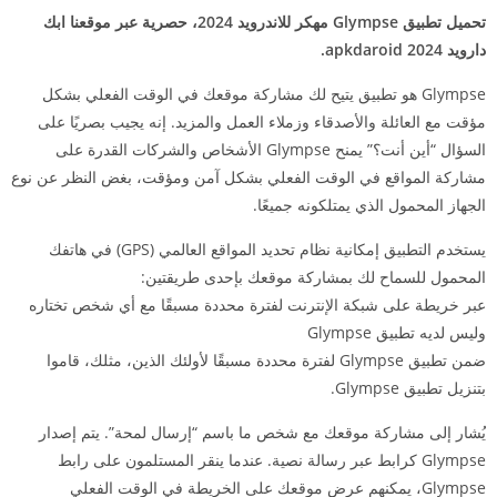
تحميل تطبيق Glympse مهكر للاندرويد 2024، حصرية عبر موقعنا ابك
دارويد 2024 apkdaroid.
Glympse هو تطبيق يتيح لك مشاركة موقعك في الوقت الفعلي بشكل
مؤقت مع العائلة والأصدقاء وزملاء العمل والمزيد. إنه يجيب بصريًا على
السؤال “أين أنت؟” يمنح Glympse الأشخاص والشركات القدرة على
مشاركة المواقع في الوقت الفعلي بشكل آمن ومؤقت، بغض النظر عن نوع
الجهاز المحمول الذي يمتلكونه جميعًا.
يستخدم التطبيق إمكانية نظام تحديد المواقع العالمي (GPS) في هاتفك
المحمول للسماح لك بمشاركة موقعك بإحدى طريقتين:
عبر خريطة على شبكة الإنترنت لفترة محددة مسبقًا مع أي شخص تختاره
وليس لديه تطبيق Glympse
ضمن تطبيق Glympse لفترة محددة مسبقًا لأولئك الذين، مثلك، قاموا
بتنزيل تطبيق Glympse.
يُشار إلى مشاركة موقعك مع شخص ما باسم “إرسال لمحة”. يتم إصدار
Glympse كرابط عبر رسالة نصية. عندما ينقر المستلمون على رابط
Glympse، يمكنهم عرض موقعك على الخريطة في الوقت الفعلي