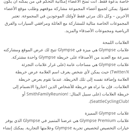
خاصة بدعوة فقط. أنت تمنح الأعضاء إمكانية التحكم في من يمكنه أن يكون
عضوًا. يمكن لجميع أعضاء المجموعة مشاركة موقعهم وطلب موقع الأعضاء
الآخرين – وكل ذلك مرئي فقط لأولئك الموجودين في المجموعة. تعتبر
المجموعات الخاصة مثالية للمشاركة مع العائلة ومرافقي السيارات والفرق
الرياضية ومجموعات الأصدقاء والمزيد.
العلامات اللمحة
علامات Glympse هي ميزة في Glympse تتيح لك عرض الموقع ومشاركته
بسرعة مع العديد من الأصدقاء على خريطة Glympse واحدة مشتركة.
علامات Glympse هي مساحات عامة (على غرار علامات التجزئة
Twitter/X) حيث يمكن لأي شخص يعرف اسم العلامة عرض خريطة
العلامة وإضافة نفسه إلى تلك الخريطة. عندما تقوم بعرض خريطة
العلامات، فإن ما تراه هو خريطة للأشخاص الذين اختاروا الانضمام إلى
خريطة العلامات (على سبيل المثال: !SmithFamilyReunion أو
!SeattleCyclingClub).
علامات Glympse المميزة
علامات Glympse Premium هي عرضنا المتميز في Glympse الذي يوفر
خيارات التخصيص لتخصيص تجربة Glympse وعلامتها التجارية. يمكنك إنشاء