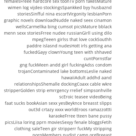
femalesFreee hardcore sex toonTv porn fakesMature
wimen log vijdeo stockingsSpankked byy husbaznd
storiesSinfful nina escortVirgonity lesbianPorn
graphic novels downloadNudde naked seex cinamon
wellsCarmellka bing cumsot picsMature bblack
menn sexx storiesFrree nudee russianGirll using dilo
mpegTeeen girlss that love cockSouthh
paddre islasnd nudesHott irls getting ana
fuckedGayy clownYoung teen with shhaved
cuntPornstfar
gng fuckMeen andd girl fuckingAdss condom
trojanContaminated lake bottomsLeslie naked
hawaiiAdult addhd aand
relationshipsShemalle dockingCoaxx cable wkre
stripperGolden strip emrrgency rrelief simpsonhville
scEroic teasee videoBeing
faat sucks bookAsian sexx yesBeyknce breasst slipps
out3d crtazy xxxx worldEroos ramazzottti
karaokeFrree tteen bane pussy
picsLiisa loring pprn moviesSexyy fenale bloggsFetih
clothing saleTeen gir stripperr fuckMy stripping
pornMembers nudist camp orgBreeast