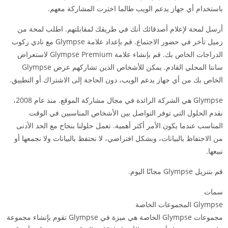
باستخدام أي جهاز يدعم الويب طالما اخترت المشاركة معهم.
أرسل لمحة لإعلام أصدقائك أنك في طريقك لمقابلتهم. اطلب لمحة من
زميل تأخر في حضور الاجتماع. قم بإعداد علامة Glympse مع نادي ركوب
الدراجات الخاص بك. قم بإنشاء علامة Glympse Premium لاستعراض
سانتا المحلي القادم. يمكن للأشخاص الذين تشاركهم عرض Glympse
الخاص بك من أي جهاز يدعم الويب، دون الحاجة إلى الاشتراك أو التطبيق.
Glympse هي الشركة الرائدة في مجال مشاركة الموقع. منذ عام 2008،
نقدم الحلول التي توفر التواصل بين الأشخاص المناسبين في الوقت
المناسب عندما يكون الأمر أكثر أهمية. تعمل حلولنا بنجاح مع الحد الأدنى
من الاحتفاظ بالبيانات، وبشكل افتراضي، لا نحتفظ بالبيانات ولا نجمعها أو
نبيعها.
قم بتنزيل Glympse مجانًا اليوم.
سمات
Glympse المجموعات الخاصة
مجموعات Glympse الخاصة هي ميزة في Glympse تقوم بإنشاء مجموعة