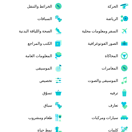
الحركة
الخرائط والتنقل
الرياضة
السباقات
السفر ومعلومات محلية
الصحة واللياقة البدنية
الصور الفوتوغرافية
الكتب والمراجع
المحاكاة
المعلومات العامة
المغامرات
الموسيقى
الموسيقى والصوت
تخصيص
ترفيه
تسوّق
تعارف
سباق
سيارات ومركبات
طعام ومشروب
كلمات
نمط حياة