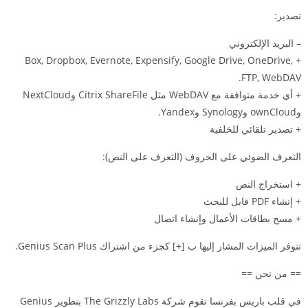
تصدير:
– البريد الإلكتروني
+ Box, Dropbox, Evernote, Expensify, Google Drive, OneDrive,
FTP, WebDAV.
+ أي خدمة متوافقة مع WebDAV مثل Citrix ShareFile وNextCloud
وownCloud وSynology وYandex.
+ تصدير تلقائي للخلفية
التعرف الضوئي على الحروف (التعرف على النص):
+ استخراج النص
+ إنشاء PDF قابل للبحث
+ مسح بطاقات الأعمال وإنشاء اتصال
تتوفر الميزات المشار إليها ب [+] كجزء من اشتراك Genius Scan Plus.
== من نحن ==
في قلب باريس بفرنسا تقوم شركة The Grizzly Labs بتطوير Genius