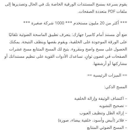
يقوم بسرعة بمسح المستندات الورقية الخاصة بك في الحال وتصديرها إلى
ملفات PDF متعددة الصفحات.
*** أكثر من 20 مليون مستخدم *** 1000 شركة صغيرة ***
ضع أي مستند أمام كاميرا جهازك: يتعرف تطبيق الماسحة الضوئية تلقائيًا
على الورقة الموجودة على الخلفية، ويقوم بقصها وينظف النتيجة. يمكنك
الحصول على مسح واضح ومقروء. يتيح لك المسح المتتابع مسح عشرات
الصفحات في غضون ثوانٍ. تساعدك الأدوات القوية على تنظيم مستنداتك أو
مشاركتها أو أرشفتها.
== الميزات الرئيسية ==
المسح الذكي:
– اكتشاف الوثيقة وإزالة الخلفية
– تصحيح التشويه
– إزالة الظل وتنظيف العيوب
– فلاتر (أبيض وأسود، خلفية بيضاء، صورة)
– المسح الضوئي المتتابع