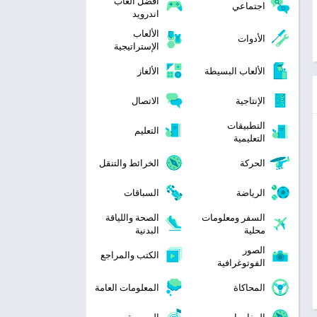
افضل العاب
اجتماعي
اندرويد
الألعاب
الأدوات
الإستراتيجية
الألعاب البسيطة
الألغاز
الإنتاجية
الاتصال
التطبيقات
التعليم
التعليمية
الحركة
الخرائط والتنقل
الرياضة
السباقات
السفر ومعلومات
الصحة واللياقة
محلية
البدنية
الصور
الكتب والمراجع
الفوتوغرافية
المحاكاة
المعلومات العامة