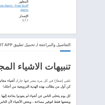
المطور
ie Alerts - Free Stuff
Alerts‏
الإصدار
3.7.1
التفاصيل والمراجعة لـ تحميل تطبيق FREEBIE ALERT APP مهكر للاندرويد 2024
تنبيهات الاشياء المجا
تلقي إشعارًا في كل مرة ينشر فيها جارك
أشياء مجانية على Nextdoor و Letgo و
كن أول من يطالب بهذه الهدية الترويجية من أجلك!
كل يوم يتخلى الناس عن أشياء لم يعودوا بحاجة إليها ،
وبعضها فقط لتوفير مساحة ، وبعض الأشياء لأن الناس ي