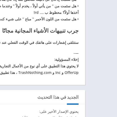
• هل سئمت من “
من يأتي أولاً ، يخدم أولاً ” وعندما
أخذها أولاً؟ محظوظ ب …. rd!
• هل سئمت من اللون الأحمر “
مباع ” على شيء كنت 
جرب تنبيهات الأشياء المجانية مجانًا
ستتلقى إشعارات على هاتفك
في الوقت الفعلي عند 
—-
إخلاء المسؤولية:
OfferUp و Inc و TrashNothing.com ، هذا تطبيق تابع لجهة خارجية.
الجديد في هذا التحديث
يحتوي الإصدار الأخير على: