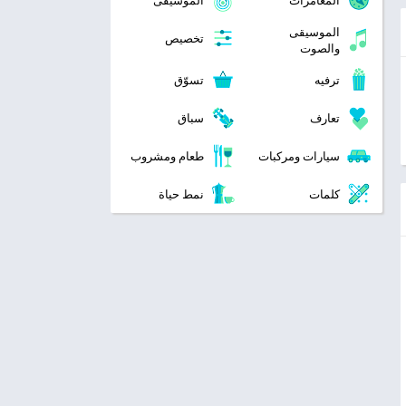
المغامرات
الموسيقى
الموسيقى
تخصيص
والصوت
ترفيه
تسوّق
تعارف
سباق
سيارات ومركبات
طعام ومشروب
كلمات
نمط حياة