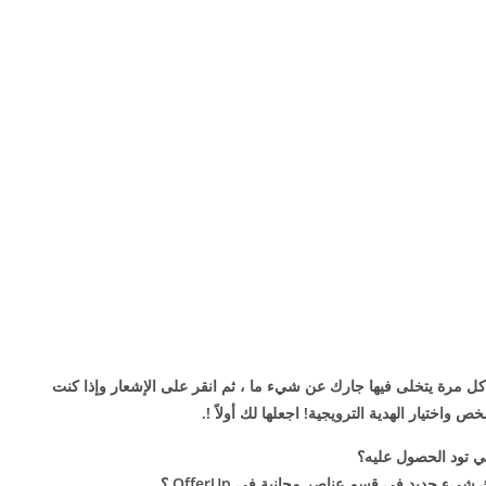
 في كل مرة يتخلى فيها جارك عن شيء ما ، ثم انقر على الإشعار وإذا كنت
واختيار الهدية الترويجية! اجعلها لك أولاً !.
ناك شيء جديد في قسم
عناصر مجانية في
OfferUp
؟