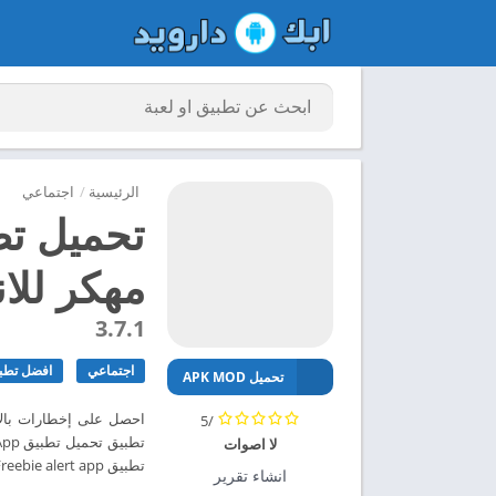
الرئيسية
/
اجتماعي
مهكر للاندر
3.7.1
اجتماعي
افضل تطبي
تحميل APK MOD
/5
لا اصوات
تطبيق Freebie alert app مهكر للاندرويد 2024 – ابك دارويد
انشاء تقرير