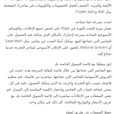
الأليفة والمزيد. اكتشف أفضل الخصومات والكوبونات في متاجرك المفضلة
مثل Aldi وTrader Joe’s.
ابحث بسرعة عما تحتاجه
تعمل ميزة البحث القوية في Flipp على فحص جميع الإعلانات والقسائم
الأسبوعية المتاحة بسرعة لإخبارك بالمكان الذي يمكنك فيه الحصول على
العناصر التي تحتاجها للبيع. يمكنك أيضًا البحث عن متاجر، مثل Save Mart
أو Natural Grocers، للعثور على الإعلان الأسبوعي لمتاجر التجزئة عندما
تحتاج إليه.
ابق منظمًا مع قائمة التسوق الخاصة بك
تتبع العناصر التي تحتاجها من خلال قائمة البقالة المريحة هذه. ابحث عن
العروض الأسبوعية للعناصر التي تحتاجها، مباشرة من قائمتك. قم بتنظيم
قائمتك حسب بائع التجزئة واعرف ما الذي يمكنك الحصول عليه في كل
متجر. إضافة كميات إلى العناصر وإحضار الكمية المناسبة إلى المنزل. قم
بقص الصفقات من الإعلانات مباشرة إلى قائمة التسوق الخاصة بك مع
عرض الأسعار والتواريخ الصالحة، كل ذلك في مكان واحد.
حفظ الصفقات عن طريق لقطة