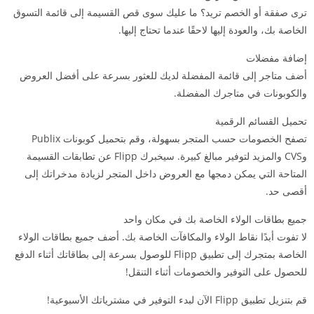
ترى صفقة أو الخصم تريد؟ ما عليك سوى قص القسيمة إلى قائمة التسوق
الخاصة بك، والعودة إليها لاحقًا عندما تحتاج إليها.
إضافة مفضلات
أضف متاجر إلى قائمة المفضلة لديك للعثور بسرعة على أفضل العروض
والكوبونات في متاجرك المفضلة.
تحميل القسائم الرقمية
تصفح الخصومات حسب المتجر بسهولة، وقم بتحميل كوبونات Publix
وCVS والمزيد لتوفير مبالغ كبيرة. سيخبرك Flipp عن تطابقات القسيمة
المتاحة التي يمكن دمجها مع العروض داخل المتجر لزيادة مدخراتك إلى
أقصى حد.
جميع بطاقات الولاء الخاصة بك في مكان واحد
لا تفوت أبدًا نقاط الولاء والمكافآت الخاصة بك. أضف جميع بطاقات الولاء
الخاصة بمتجرك إلى تطبيق Flipp للوصول بسرعة إلى بطاقاتك أثناء الدفع
للحصول على التوفير والخصومات أثناء التنقل!
قم بتنزيل تطبيق Flipp الآن لبدء التوفير في مشترياتك الأسبوعية!