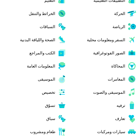
التطبيقات التعليمية
التعليم
الحركة
الخرائط والتنقل
الرياضة
السباقات
السفر ومعلومات محلية
الصحة واللياقة البدنية
الصور الفوتوغرافية
الكتب والمراجع
المحاكاة
المعلومات العامة
المغامرات
الموسيقى
الموسيقى والصوت
تخصيص
ترفيه
تسوّق
تعارف
سباق
سيارات ومركبات
طعام ومشروب