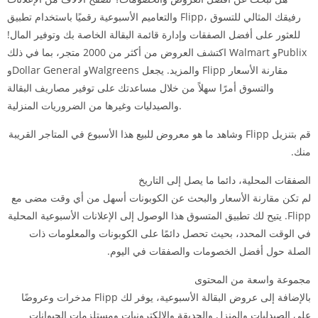
والتعاميم الأسبوعية رقميًا باستخدام تطبيق Flipp، رفيقك المثالي للتسوق
للعثور على أفضل الصفقات وإدارة قائمة البقالة الخاصة بك وتوفير المال!
اكتشف العروض من أكثر من 2000 متجر، بما في ذلك Walmart وPublix
وDollar General وWalgreens والمزيد. يجعل Flipp مقارنة الأسعار
والتسوق أمرًا سهلاً من خلال مساعدتك على توفير مصاريف البقالة
والصيدليات وغيرها من الضروريات المنزلية.
قم بتنزيل Flipp وشاهد ما هو معروض للبيع هذا الأسبوع في المتاجر القريبة
منك.
الصفقات المحلية، دائما ما يصل إلى التاريخ
لم تكن مقارنة الأسعار والبحث عن الكوبونات أسهل من أي وقت مضى مع
Flipp. يتيح لك تطبيق المتسوق هذا الوصول إلى الإعلانات الأسبوعية المحلية
في الوقت المحدد، بحيث تحصل دائمًا على الكوبونات والمعلومات ذات
الصلة حول أفضل الخصومات والصفقات في اليوم.
مجموعة واسعة من المحتوى
بالإضافة إلى عروض البقالة الأسبوعية، يوفر لك Flipp مدخرات وعروضًا
على الصيدليات والمنزل والحديقة والإلكترونيات ومستلزمات الحيوانات