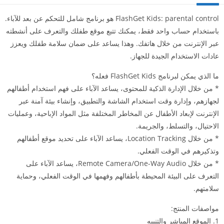
FlashGet Kids: parental control هو برنامج شامل للتحكم عن بعد للآباء.
باستخدام حساب واحد فقط، يمكنك تتبع موقع طفلك والتعرف على أنشطته
عبر الإنترنت من خلال هاتفك. وهذا يساعد على ضمان سلامة طفلك ويعزز
عادات الاستخدام الجيدة للجهاز.
ما الذي يمكن لبرنامج FlashGet Kids فعله؟
* من خلال الإدارة الذكية للمحتوى، يساعد الآباء على فهم استخدام أطفالهم
لجهازهم، وإدارة وقت استخدام الشاشة والتطبيق، وإنشاء بيئة آمنة عبر
الإنترنت لإبعاد الأطفال عن المخاطر المختلفة مثل المواد الإباحية، وعمليات
الاحتيال، والتسلط، والجريمة.
* من خلال Location Tracking، يساعد الآباء على تحديد موقع أطفالهم
وتذكيرهم في الوقت الفعلي.
* من خلال Remote Camera/One-Way Audio، يساعد الآباء على
التعرف على البيئة المحيطة بأطفالهم وفهمها في الوقت الفعلي، وحماية
سلامتهم.
مواصفات المنتج:
1. الموقع المباشر والتنبيه