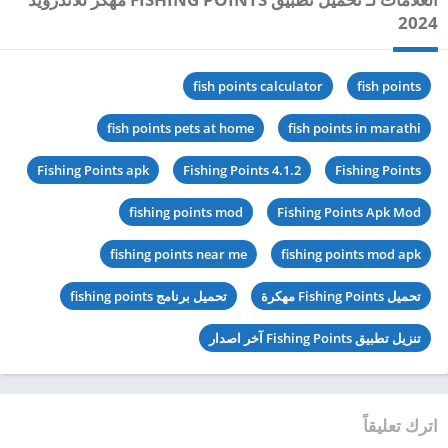
2024
fish points calculator
fish points
fish points pets at home
fish points in marathi
Fishing Points apk
Fishing Points 4.1.2
Fishing Points
fishing points mod
Fishing Points Apk Mod
fishing points near me
fishing points mod apk
تحميل Fishing Points مهكرة
تحميل برنامج fishing points
تنزيل تطبيق Fishing Points آخر اصدار
اترك تعليقاً