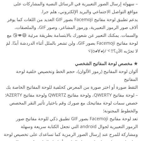
– سهولة إرسال الصور التعبيرية في الرسائل النصية والمشاركات على
مواقع التواصل الاجتماعي والبريد الإلكتروني، هلم جرا.
يدعم تطبيق لوحة مفاتيح Facemoji بصور GIF العديد من اللغات كما يوفر
آلاف صور الرموز التعبيرية، ورموز المشاعر، وصور GIF، والملصقات،
والسمات. يمكنك التعبير عن شعورك بالابتسامة بطريقة مرئية 😄💋😘 مع
لوحة مفاتيح Facemoji بصور GIF، ولن تشعر بالملل أثناء الدردشة أبدًا. لمَ
لا تجرّبه الآن؟!!ヾ(o◕∀◕)ﾉヾ
★ مخصص لوحة المفاتيح الشخصي
ألوان لوحة المفاتيح (رموز الألوان)، حجم الخط وتخصيص خلفية لوحة
المفاتيح
التقط صورة أو اختر صورة من المعرض كخلفية للوحة المفاتيح الخاصة بك
– لوحة مفاتيح QWERTY، ولوحة مفاتيح QWERTZ ولوحة مفاتيح AZERTY؛
خصص سمات لوحة مفاتيحك مع صورك وقم باختيار تأثير النقر المخصص
والخطوط المجنونة؛
تعد لوحة مفاتيح Facemoji بصور GIF تطبيق ذكي للوحة مفاتيح صور
الرموز التعبيرية لجوال android التي تجعل الكتابة سريعة وسهلة
ومشاركة للمرح عند إرسال الصور الرمزية كما تساعدك على تخصيص لوحة