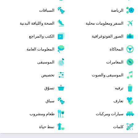
الرياضة
السباقات
السفر ومعلومات محلية
الصحة واللياقة البدنية
الصور الفوتوغرافية
الكتب والمراجع
المحاكاة
المعلومات العامة
المغامرات
الموسيقى
الموسيقى والصوت
تخصيص
ترفيه
تسوّق
تعارف
سباق
سيارات ومركبات
طعام ومشروب
كلمات
نمط حياة