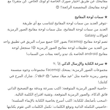
مفاتيحك عن طريق اختيار صورك الخاصة أو لونك الخاص. كن متفردًا مع
لوحة مفاتيحك المخصصة الرائعة!! 😍
★ سمات لوحة المفاتيح
-تتوفر العديد من سمات لوحة المفاتيح لتتناسب مع أي طريقة
العديد من سمات لوحة المفاتيح، مثل سمات لوحة مفاتيح الصور الرمزية
لجوالات Galaxy
تضم لوحة مفاتيح Facemoji بصور GIF جميع ميزات البريق في تطبيق واحد
من العديد من تطبيقات لوحة مفاتيح الصور الرمزية 😜! ستجعل لوحة
مفاتيح android الخاصة بك تبدو رائعة بمئات من السمات!
★ سرعة الكتابة والإرسال الذكي
🚀 🏃
مجموعات الصور الرمزية: يمنحك Facemoji مجموعات وجوه مبتسمة
وصور رمزية خاصة مثل “عيد ميلاد سعيد” 🎂 🎉🍰🎈. شارك المرح في
كتابتك!
-خاصية الصور الرمزية المتوقعة: اكتب بسرعة وبدقة مع التصحيح الذاتي
فائق الذكاء، والصور الرمزية المتوقعة، وتقنية اقتراح الكلمة التالية.
-اسحب بأصابعك للكتابة: اكتب أسرع بخاصية الكتابة بالإيماء السلسة!
-خاصيتي التكملة الذاتية وتوقع الكلمات: تكمل الكلمات التي تقوم بكتابتها