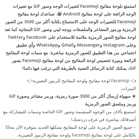
استمتع بلوحة مفاتيح Facemoji لتعبيرات الوجه وصور GIF مع تعبيرات
الوجه الرائعة على لوحة مفاتيح Android 😀. تساعدك لوحة مفاتيح
Facemoji للتعبيرات الوجه على الاستمتاع بكتابة أكثر من 3500 من الصور
الرمزية ورموز المشاعر والملصقات ووجه ليني وصور GIF المجانية كما تعد
لوحة مفاتيح الصور الرمزية ملائمة للاستخدام على Facebook وTwitter
وعلى Instagram وMessenger وGmail وWhatsApp وأي تطبيق
اجتماعي من هذا التطبيق للصور الرمزية مباشرة. مع سمات لوحة المفاتيح
الرائعة وميزة تخصيص لوحة المفاتيح من لوحة مفاتيح Facemoji بصور
GIF، يمكنك كتابة الرسائل النصية بالطريقة التي ترغب فيها دائما!
👈 Facemoji لوحة مفاتيح ولوحة المفاتيح للرموز التعبيرية👉
الميزات:
★ سهولة إرسال أكثر من 3500 صورة رمزية، ورمز مشاعر وصورة GIF
ورمز وملصق الصور الرمزية
استمتع بآلاف من الوجوه المبتسمة وصور GIF الخاصة وسمات للمشاركة مع
أصدقائك مباشرة في غرف دردشتك!
– جميع الصور الرمزية على لوحة المفاتيح بشكلها الجديد متوفرة الآن مجانًا
بالكامل على لوحة مفاتيح Facemoji ولوحة مفاتيح الرموز التعبيرية.