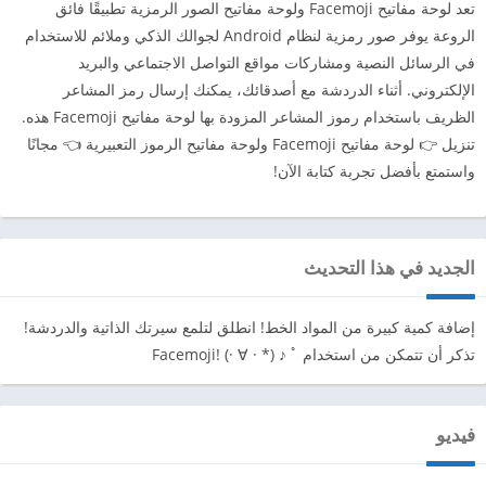
تعد لوحة مفاتيح Facemoji ولوحة مفاتيح الصور الرمزية تطبيقًا فائق
الروعة يوفر صور رمزية لنظام Android لجوالك الذكي وملائم للاستخدام
في الرسائل النصية ومشاركات مواقع التواصل الاجتماعي والبريد
الإلكتروني. أثناء الدردشة مع أصدقائك، يمكنك إرسال رمز المشاعر
الظريف باستخدام رموز المشاعر المزودة بها لوحة مفاتيح Facemoji هذه.
تنزيل 👉 لوحة مفاتيح Facemoji ولوحة مفاتيح الرموز التعبيرية 👈 مجانًا
واستمتع بأفضل تجربة كتابة الآن!‏‎
الجديد في هذا التحديث
إضافة كمية كبيرة من المواد الخط! انطلق لتلمع سيرتك الذاتية والدردشة!
تذكر أن تتمكن من استخدام Facemoji! (· ∀ · *) ♪ ﾟ
فيديو