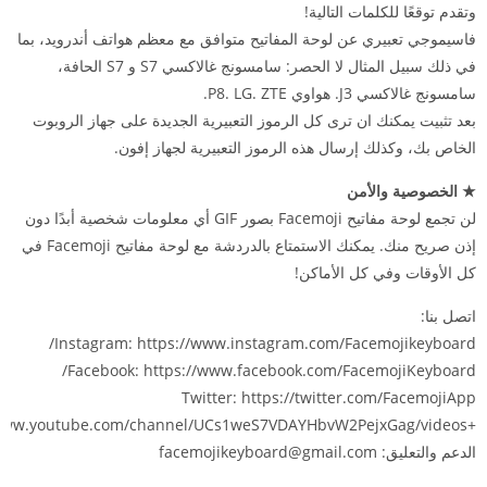
وتقدم توقعًا للكلمات التالية!
فاسيموجي تعبيري عن لوحة المفاتيح متوافق مع معظم هواتف أندرويد، بما
في ذلك سبيل المثال لا الحصر: سامسونج غالاكسي S7 و S7 الحافة،
سامسونج غالاكسي J3. هواوي P8. LG. ZTE.
بعد تثبيت يمكنك ان ترى كل الرموز التعبيرية الجديدة على جهاز الروبوت
الخاص بك، وكذلك إرسال هذه الرموز التعبيرية لجهاز إفون.
★ الخصوصية والأمن
لن تجمع لوحة مفاتيح Facemoji بصور GIF أي معلومات شخصية أبدًا دون
إذن صريح منك. يمكنك الاستمتاع بالدردشة مع لوحة مفاتيح Facemoji في
كل الأوقات وفي كل الأماكن!
اتصل بنا:
Instagram: https://www.instagram.com/Facemojikeyboard/
Facebook: https://www.facebook.com/FacemojiKeyboard/
Twitter: https://twitter.com/FacemojiApp
+Youtube:https://www.youtube.com/channel/UCs1weS7VDAYHbvW2PejxGag/videos
الدعم والتعليق:
facemojikeyboard@gmail.com